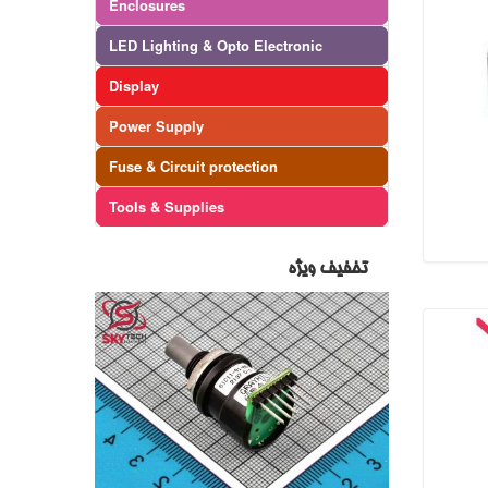
Enclosures
LED Lighting & Opto Electronic
Display
Power Supply
Fuse & Circuit protection
Tools & Supplies
تخفیف ویژه