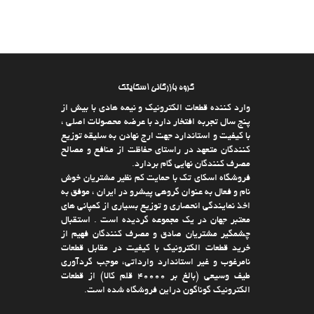
گروه بازرگانی اسکایتک
وارد كننده قطعات الکترونیک و نیمه هادی با بیش از
پنج سال تجربه افتخار دارد با عرضه محصولات اصلی ،
با كیفیت و استاندارد جهت ارج نهادن به سلیقه توزیع
كنندگان متعهد در راستای حفاظت از منافع و مصالح
مصرف كنندگان نهایی گام بردارد.
فروشگاه اسکای تک با حمایت كم نظیر مشتریان خوش
نام و فعال به عنوان گروهی پیشرو در ایران ، موفق به
اخذ نمایندگی انحصاری و توزیع بسیاری از كمپانی های
معتبر جهان در یك مجموعه گردیده است . استقبال
چشمگیر مشتریان صادق و مصرف كنندگان فهیم از
خرید قطعات الکترونیک با كیفیت در مقابل قطعات
نامرغوب و غیر استاندارد وارداتی، موجب گردآوری
طیف وسیعی (بالغ بر 40000 قلم كالا)‌ از قطعات
الکترونیک گوناگون دراین فروشگاه شده است.