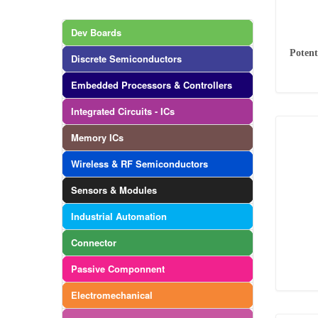
Dev Boards
Potent
Discrete Semiconductors
Embedded Processors & Controllers
Integrated Circuits - ICs
Memory ICs
Wireless & RF Semiconductors
Sensors & Modules
Industrial Automation
Connector
Passive Componnent
Electromechanical