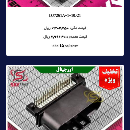
DJ7261A-1-10/21
قیمت تکی:
7,304,250
ریال
قیمت عمده:
6,992,400
ریال
موجودی:
15
عدد