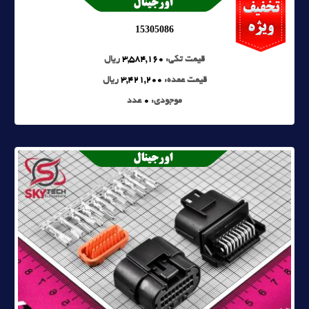
15305086
قیمت تکی:
3,584,160
ریال
قیمت عمده:
3,421,200
ریال
موجودی:
0
عدد