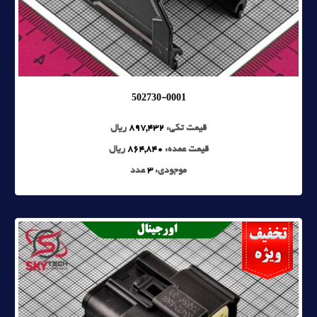
502730-0001
قیمت تکی:
897,432
ریال
قیمت عمده:
864,840
ریال
موجودی:
3
عدد