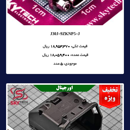
J30J-9ZKNP5-J
قیمت تکی:
18,953,370
ریال
قیمت عمده:
18,059,400
ریال
موجودی:
5
عدد