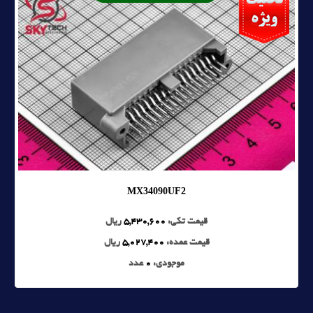
MX34090UF2
قیمت تکی:
5,430,600
ریال
قیمت عمده:
5,027,400
ریال
موجودی:
0
عدد