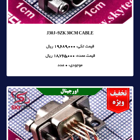
J30J-9ZK 30CM CABLE
قیمت تکی:
19,689,000
ریال
قیمت عمده:
18,765,000
ریال
موجودی:
0
عدد