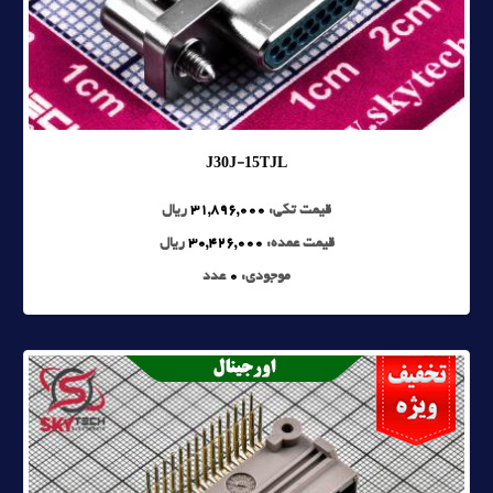
J30J-15TJL
قیمت تکی:
31,896,000
ریال
قیمت عمده:
30,426,000
ریال
موجودی:
0
عدد