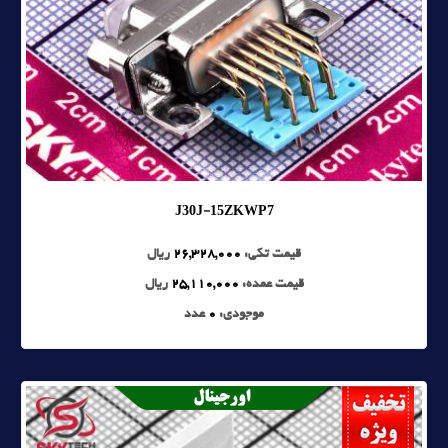
J30J-15ZKWP7
قیمت تکی:
26,328,000
ریال
قیمت عمده:
25,110,000
ریال
موجودی:
0
عدد