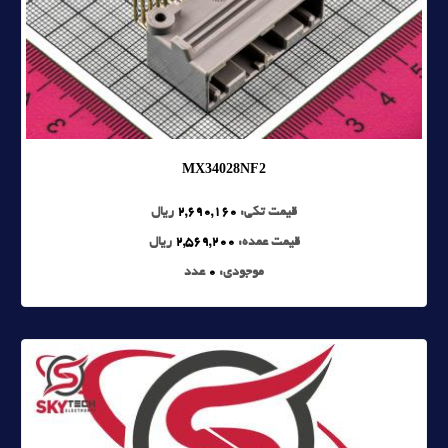
MX34028NF2
قیمت تکی:
2,690,160
ریال
قیمت عمده:
2,569,200
ریال
موجودی:
0
عدد