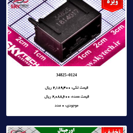
34825-0124
قیمت تکی:
2,189,400
ریال
قیمت عمده:
2,088,600
ریال
موجودی:
0
عدد