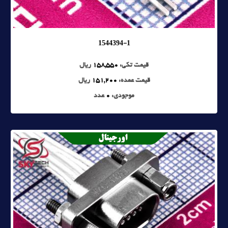
1544394-1
قیمت تکی:
158,550
ریال
قیمت عمده:
151,200
ریال
موجودی:
0
عدد