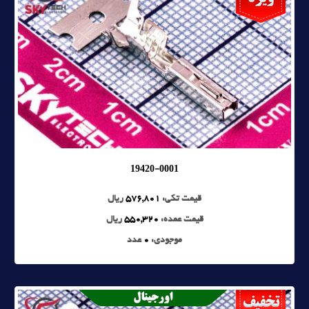
19420-0001
قیمت تکی:
576,801
ریال
قیمت عمده:
550,320
ریال
موجودی:
0
عدد