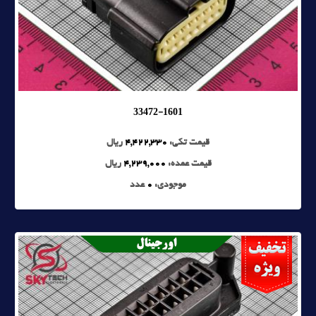
33472-1601
قیمت تکی:
4,422,330
ریال
قیمت عمده:
4,239,000
ریال
موجودی:
0
عدد