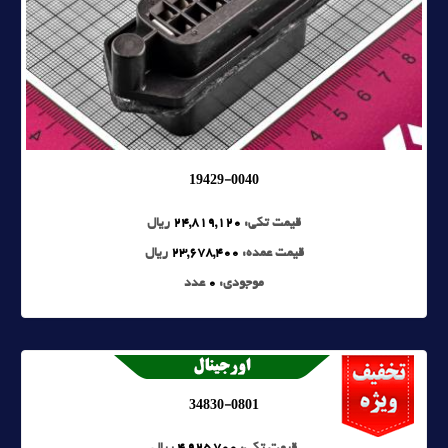
19429-0040
قیمت تکی:
24,819,120
ریال
قیمت عمده:
23,678,400
ریال
موجودی:
0
عدد
34830-0801