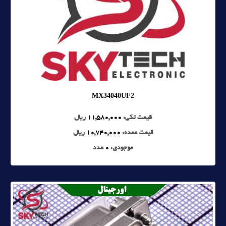
MX34040UF2
قیمت تکی:
11,580,000
ریال
قیمت عمده:
10,740,000
ریال
موجودی:
0
عدد