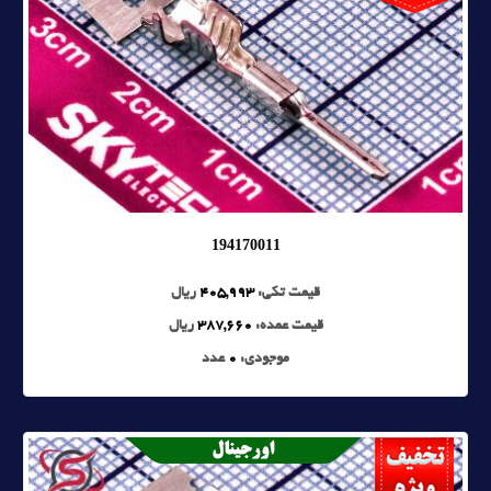
194170011
قیمت تکی:
405,993
ریال
قیمت عمده:
387,660
ریال
موجودی:
0
عدد