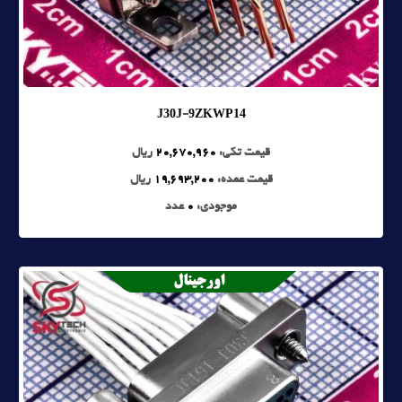
J30J-9ZKWP14
قیمت تکی:
20,670,960
ریال
قیمت عمده:
19,693,200
ریال
موجودی:
0
عدد