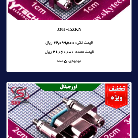
J30J-15ZKN
قیمت تکی:
22,099,500
ریال
قیمت عمده:
21,060,000
ریال
موجودی:
5
عدد