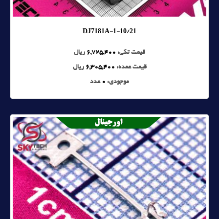
DJ7181A-1-10/21
قیمت تکی:
6,725,400
ریال
قیمت عمده:
6,305,400
ریال
موجودی:
0
عدد