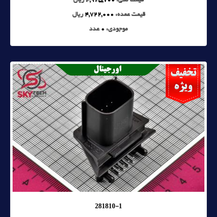
قیمت تکی:
4,925,700
ریال
قیمت عمده:
4,722,000
ریال
موجودی:
0
عدد
281810-1