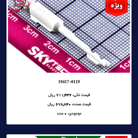
19417-0119
قیمت تکی:
711,432
ریال
قیمت عمده:
678,840
ریال
موجودی:
0
عدد