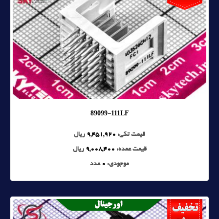
89099-111LF
قیمت تکی:
9,451,920
ریال
قیمت عمده:
9,008,400
ریال
موجودی:
0
عدد