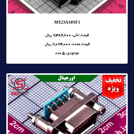
MX23A34NF1
قیمت تکی:
7,382,700
ریال
قیمت عمده:
7,074,000
ریال
موجودی:
5
عدد