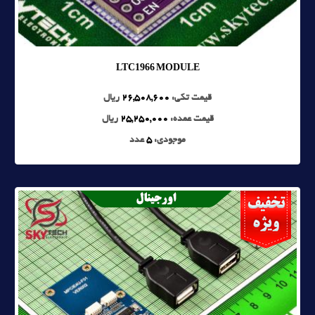
LTC1966 MODULE
قیمت تکی:
26,508,600
ریال
قیمت عمده:
25,250,000
ریال
موجودی:
5
عدد