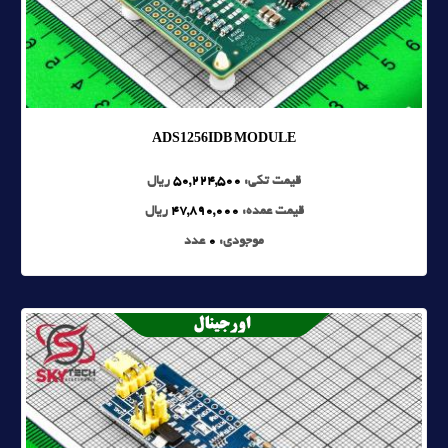
ADS1256IDB MODULE
قیمت تکی:
50,224,500
ریال
قیمت عمده:
47,890,000
ریال
موجودی:
0
عدد