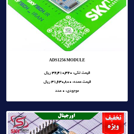
ADS1256 MODULE
قیمت تکی:
32,410,320
ریال
قیمت عمده:
31,630,800
ریال
موجودی:
0
عدد