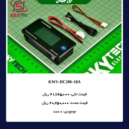
KWS-DC200-10A
قیمت تکی:
21,765,000
ریال
قیمت عمده:
20,750,000
ریال
موجودی:
0
عدد