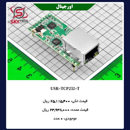
USR-TCP232-T
قیمت تکی:
25,115,400
ریال
قیمت عمده:
23,938,000
ریال
موجودی:
0
عدد