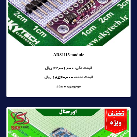
ADS1115 module
قیمت تکی:
23,006,000
ریال
قیمت عمده:
18,540,000
ریال
موجودی:
0
عدد