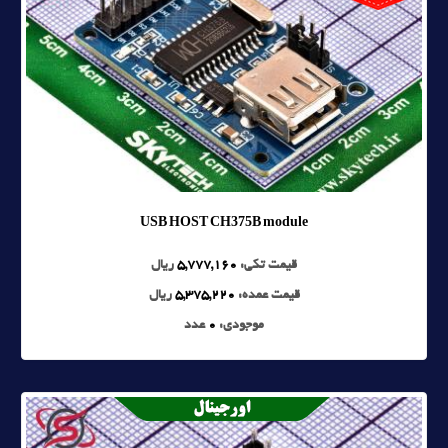
USB HOST CH375B module
قیمت تکی:
5,777,160
ریال
قیمت عمده:
5,375,220
ریال
موجودی:
0
عدد