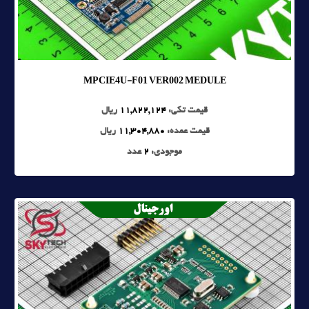
MPCIE4U-F01 VER002 MEDULE
قیمت تکی:
11,822,124
ریال
قیمت عمده:
11,304,880
ریال
موجودی:
2
عدد