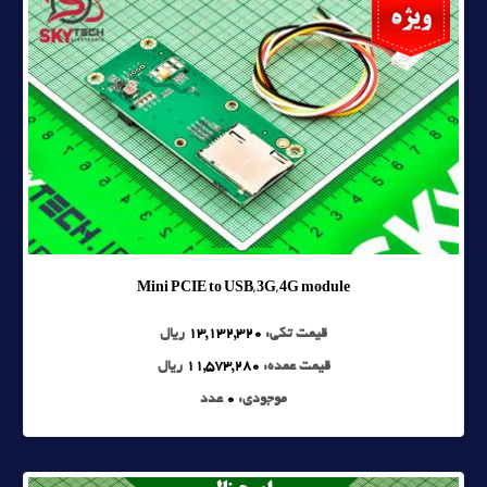
Mini PCIE to USB, 3G, 4G module
قیمت تکی:
13,132,320
ریال
قیمت عمده:
11,573,280
ریال
موجودی:
0
عدد