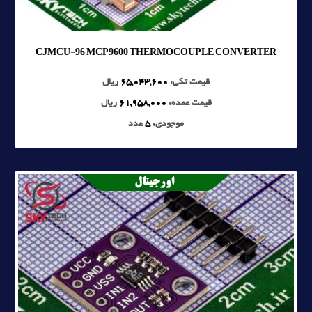
CJMCU-96 MCP9600 THERMOCOUPLE CONVERTER
قیمت تکی:
65,043,600
ریال
قیمت عمده:
61,958,000
ریال
موجودی:
5
عدد