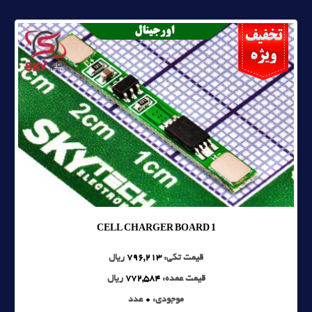
1 CELL CHARGER BOARD
قیمت تکی:
796,213
ریال
قیمت عمده:
772,584
ریال
موجودی:
0
عدد