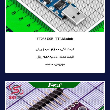
FT232 USB-TTL Module
قیمت تکی:
10,014,900
ریال
قیمت عمده:
9,548,000
ریال
موجودی:
0
عدد