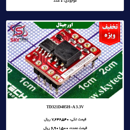
موجودی:
0
عدد
TD321D485H-A 3.3V
قیمت تکی:
7,242,540
ریال
قیمت عمده:
6,901,500
ریال