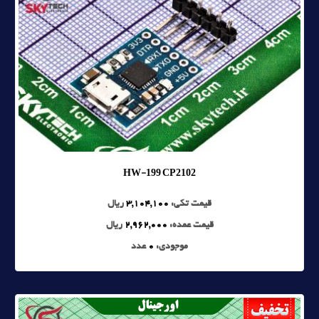
HW-199 CP2102
قیمت تکی:
3,104,100
ریال
قیمت عمده:
2,962,000
ریال
موجودی:
0
عدد