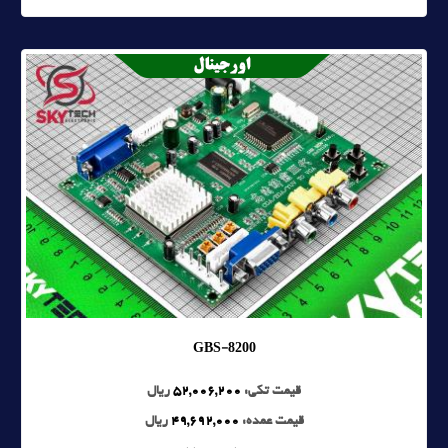
GBS-8200
قیمت تکی:
52,006,200
ریال
قیمت عمده:
49,692,000
ریال