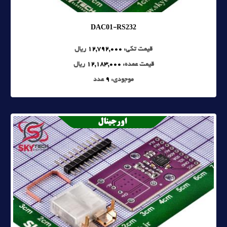
DAC01-RS232
قیمت تکی:
12,792,000
ریال
قیمت عمده:
12,183,000
ریال
موجودی:
9
عدد