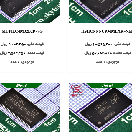
MT48LC4M32B2P-7G
H9HCNNNCPMMLXR-NE
قیمت تکی:
60,565,200
ریال
قیمت تکی:
8,004,450
ریال
قیمت عمده:
57,684,000
ریال
قیمت عمده:
7,584,450
ریال
موجودی:
1
عدد
موجودی:
0
عدد