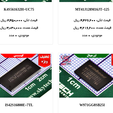
K4S561632H-UC75
MT41J128M16JT-125
قیمت تکی:
4,426,200
ریال
قیمت تکی:
3,450,000
ریال
قیمت عمده:
4,216,200
ریال
قیمت عمده:
3,030,000
ریال
موجودی:
0
عدد
موجودی:
0
عدد
IS42S16800E-7TL
W971GG8SB25I