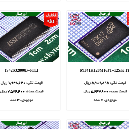
IS42S32800B-6TLI
MT41K128M16JT-125:K T
قیمت تکی:
5,909,895
ریال
قیمت تکی:
7,948,620
ریال
قیمت عمده:
5,634,900
ریال
قیمت عمده:
7,574,400
ریال
موجودی:
4
عدد
موجودی:
3
عدد