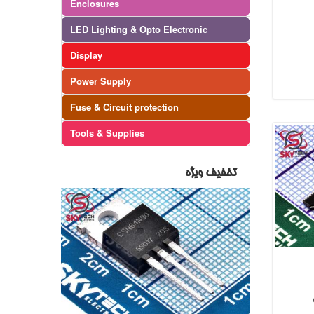
Enclosures
LED Lighting & Opto Electronic
Display
Power Supply
Fuse & Circuit protection
Tools & Supplies
تخفیف ویژه