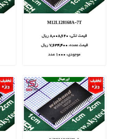
M12L128168A-7T
قیمت تکی:
8,008,620
ریال
قیمت عمده:
7,634,400
ریال
موجودی:
1000
عدد