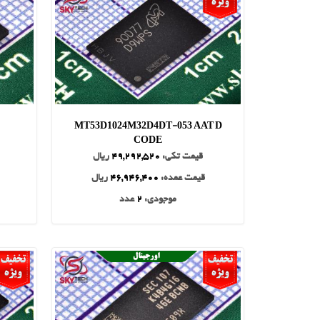
MT53D1024M32D4DT-053 AAT D
CODE
قیمت تکی:
49,292,520
ریال
قیمت عمده:
46,946,400
ریال
موجودی:
2
عدد