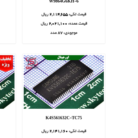
W9864G6KH-6
قیمت تکی:
2,114,655
ریال
قیمت عمده:
2,021,100
ریال
موجودی:
87
عدد
K4S561632C-TC75
قیمت تکی:
2,141,160
ریال