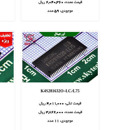
قیمت عمده:
2,040,360
ریال
موجودی:
59
عدد
K4S281632O-LC/L75
قیمت تکی:
4,011,000
ریال
قیمت عمده:
3,822,000
ریال
موجودی:
11
عدد