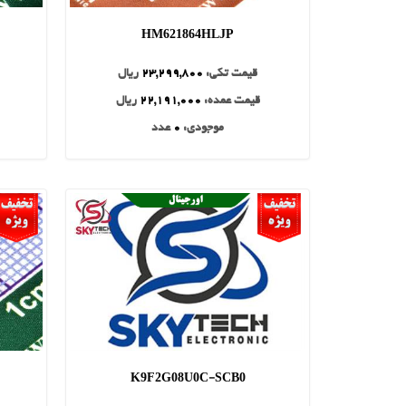
HM621864HLJP
قیمت تکی:
23,299,800
ریال
قیمت عمده:
22,191,000
ریال
موجودی:
0
عدد
K9F2G08U0C-SCB0