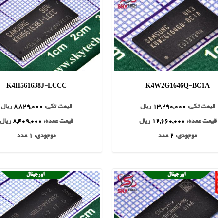
K4H561638J-LCCC
K4W2G1646Q-BC1A
قیمت تکی:
13,290,000
ریال
قیمت تکی:
8,829,000
ریال
قیمت عمده:
12,660,000
ریال
قیمت عمده:
8,409,000
ریال
موجودی:
2
عدد
موجودی:
1
عدد