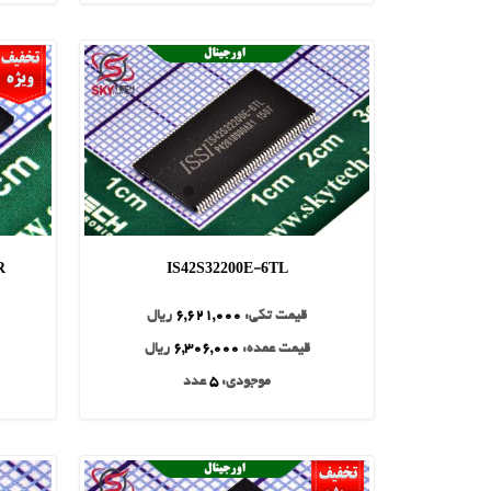
R
IS42S32200E-6TL
قیمت تکی:
6,621,000
ریال
قیمت عمده:
6,306,000
ریال
موجودی:
5
عدد