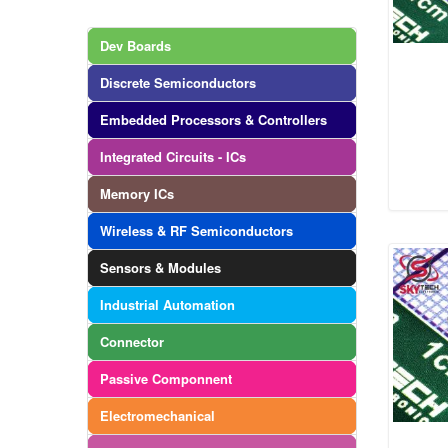
Dev Boards
Discrete Semiconductors
Embedded Processors & Controllers
Integrated Circuits - ICs
Memory ICs
Wireless & RF Semiconductors
Sensors & Modules
Industrial Automation
Connector
Passive Componnent
Electromechanical