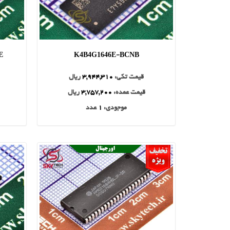
E
K4B4G1646E-BCNB
قیمت تکی:
3,944,310
ریال
قیمت عمده:
3,757,200
ریال
موجودی:
1
عدد