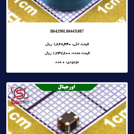
B64290L0044X087
قیمت تکی:
1,828,440
ریال
قیمت عمده:
1,747,800
ریال
موجودی:
0
عدد