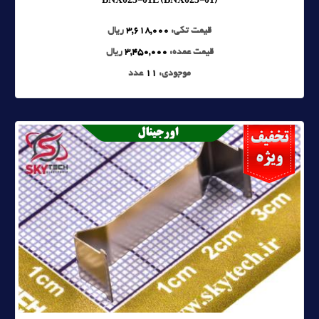
قیمت تکی:
3,618,000
ریال
قیمت عمده:
3,450,000
ریال
موجودی:
11
عدد