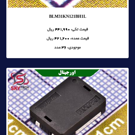
BLM31KN121BH1L
قیمت تکی:
441,990
ریال
قیمت عمده:
421,200
ریال
موجودی:
36
عدد