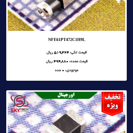
NFE61PT472C1H9L
قیمت تکی:
519,324
ریال
قیمت عمده:
494,880
ریال
موجودی:
0
عدد