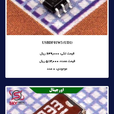
USBDF01W5 (UD1)
قیمت تکی:
639,000
ریال
قیمت عمده:
513,000
ریال
موجودی:
0
عدد