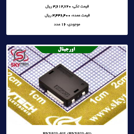
قیمت تکی:
3,612,720
ریال
قیمت عمده:
3,446,400
ریال
موجودی:
16
عدد
BNX023-01L (BNX023-01)