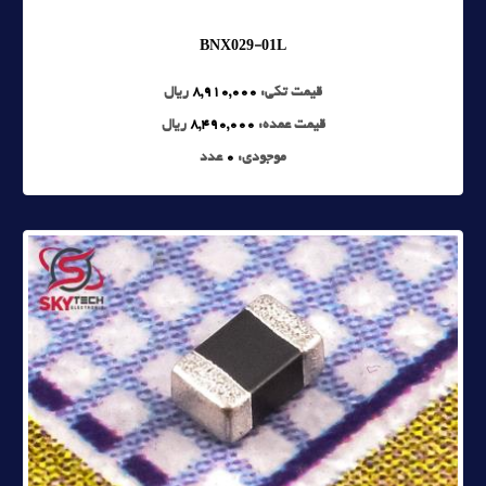
BNX029-01L
قیمت تکی:
8,910,000
ریال
قیمت عمده:
8,490,000
ریال
موجودی:
0
عدد