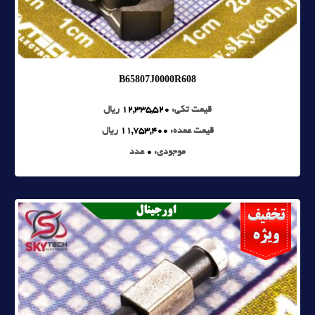
B65807J0000R608
قیمت تکی:
12,335,520
ریال
قیمت عمده:
11,753,400
ریال
موجودی:
0
عدد