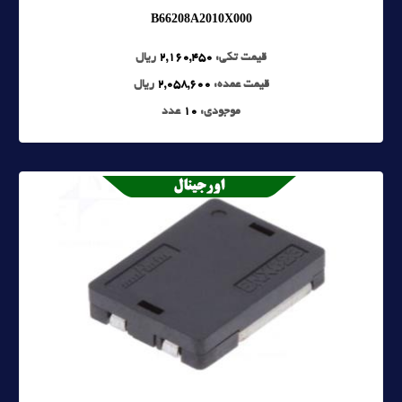
B66208A2010X000
قیمت تکی:
2,160,450
ریال
قیمت عمده:
2,058,600
ریال
موجودی:
10
عدد