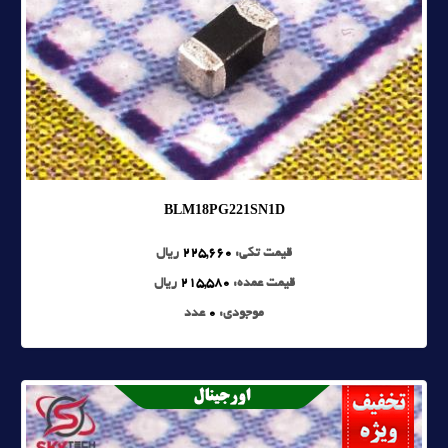
BLM18PG221SN1D
قیمت تکی:
225,660
ریال
قیمت عمده:
215,580
ریال
موجودی:
0
عدد