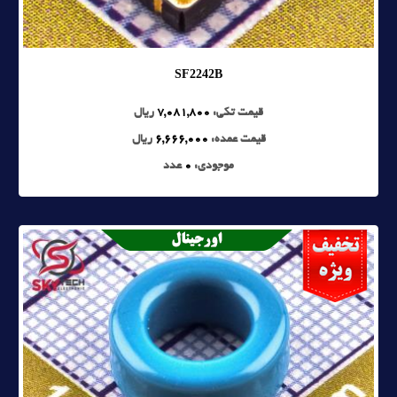
SF2242B
قیمت تکی:
7,081,800
ریال
قیمت عمده:
6,666,000
ریال
موجودی:
0
عدد