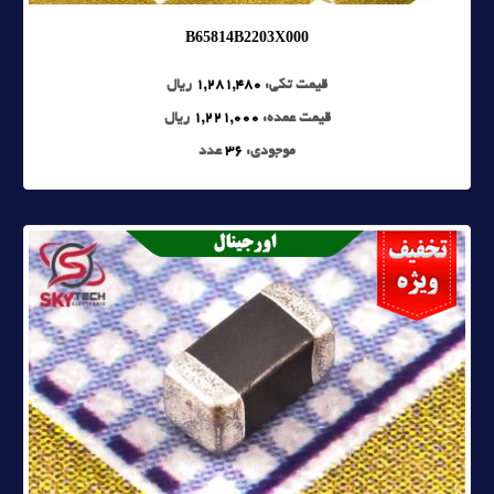
B65814B2203X000
قیمت تکی:
1,281,480
ریال
قیمت عمده:
1,221,000
ریال
موجودی:
36
عدد