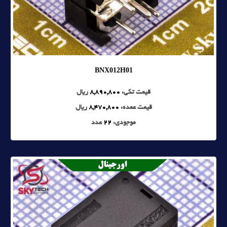
BNX012H01
قیمت تکی:
8,890,800
ریال
قیمت عمده:
8,470,800
ریال
موجودی:
22
عدد