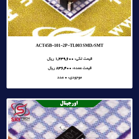
ACT45B-101-2P-TL003 SMD/SMT
قیمت تکی:
1,239,600
ریال
قیمت عمده:
836,400
ریال
موجودی:
0
عدد