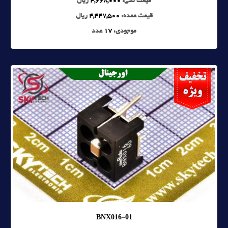
قیمت تکی:
4,668,000
ریال
قیمت عمده:
4,447,500
ریال
موجودی:
17
عدد
BNX016-01