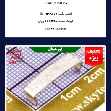
PCMF2USB3SZ
قیمت تکی:
932,772
ریال
قیمت عمده:
888,420
ریال
موجودی:
40
عدد