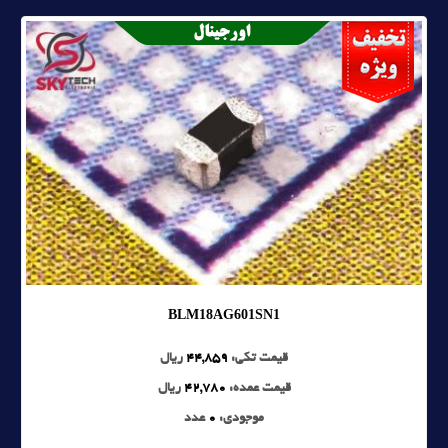
BLM18AG601SN1
قیمت تکی:
44,859
ریال
قیمت عمده:
42,780
ریال
موجودی:
0
عدد