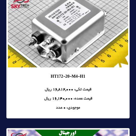
HT172-20-M4-H1
قیمت تکی:
16,812,000
ریال
قیمت عمده:
16,140,000
ریال
موجودی:
0
عدد