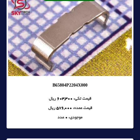
B65804P2204X000
قیمت تکی:
603,300
ریال
قیمت عمده:
576,000
ریال
موجودی:
0
عدد