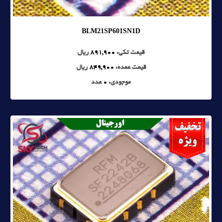
BLM21SP601SN1D
قیمت تکی:
891,900
ریال
قیمت عمده:
849,900
ریال
موجودی:
0
عدد