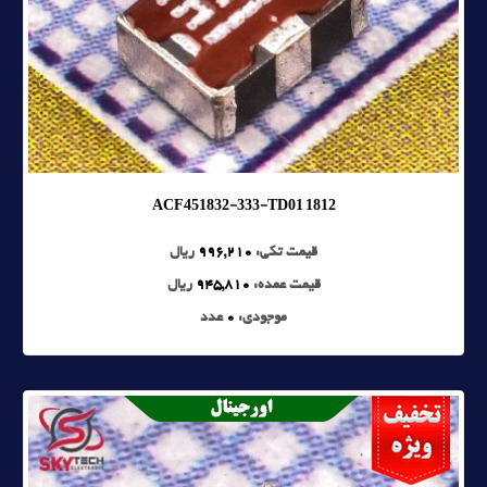
ACF451832-333-TD01 1812
قیمت تکی:
996,210
ریال
قیمت عمده:
945,810
ریال
موجودی:
0
عدد