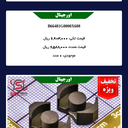
B66481G0000X608
قیمت تکی:
6,903,000
ریال
قیمت عمده:
6,588,000
ریال
موجودی:
0
عدد