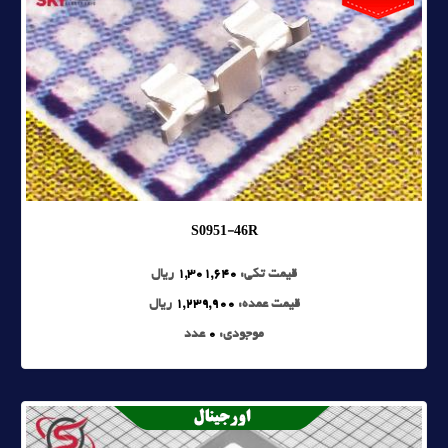
S0951-46R
قیمت تکی:
1,301,640
ریال
قیمت عمده:
1,239,900
ریال
موجودی:
0
عدد