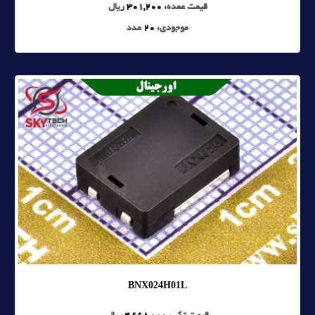
قیمت عمده:
301,200
ریال
موجودی:
20
عدد
BNX024H01L