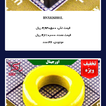
BNX026H01L
قیمت تکی:
4,930,500
ریال
قیمت عمده:
4,710,000
ریال
موجودی:
32
عدد