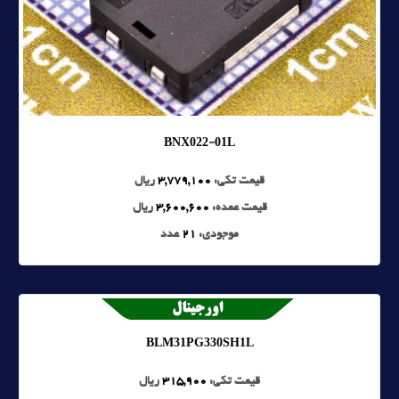
BNX022-01L
قیمت تکی:
3,779,100
ریال
قیمت عمده:
3,600,600
ریال
موجودی:
21
عدد
BLM31PG330SH1L
قیمت تکی:
315,900
ریال