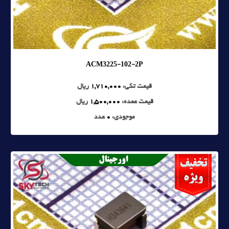
ACM3225-102-2P
قیمت تکی:
1,710,000
ریال
قیمت عمده:
1,500,000
ریال
موجودی:
0
عدد