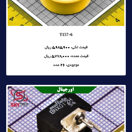
T157-6
قیمت تکی:
5,985,900
ریال
قیمت عمده:
5,778,000
ریال
موجودی:
26
عدد