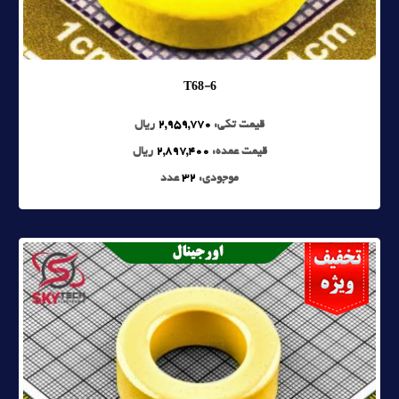
T68-6
قیمت تکی:
2,959,770
ریال
قیمت عمده:
2,897,400
ریال
موجودی:
32
عدد