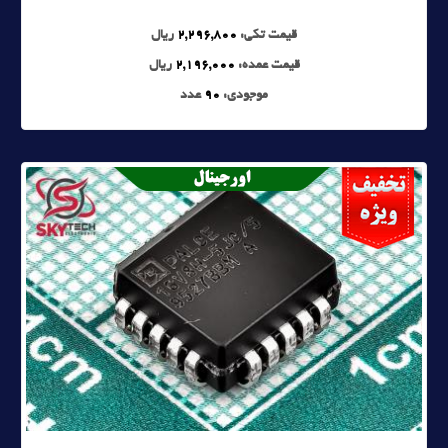
قیمت تکی:
2,296,800
ریال
قیمت عمده:
2,196,000
ریال
موجودی:
90
عدد