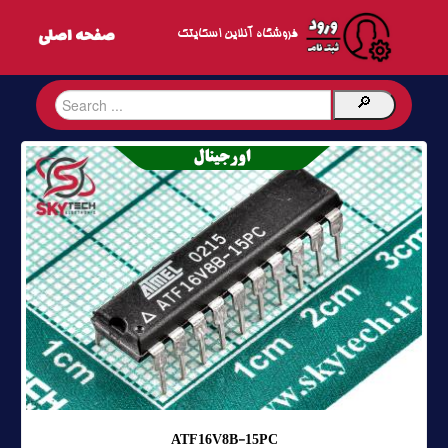
فروشگاه آنلاین اسکایتک
ATF16V8B-15PC