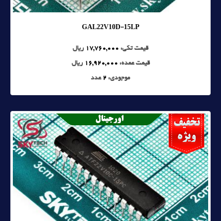
GAL22V10D-15LP
قیمت تکی:
17,760,000
ریال
قیمت عمده:
16,920,000
ریال
موجودی:
2
عدد