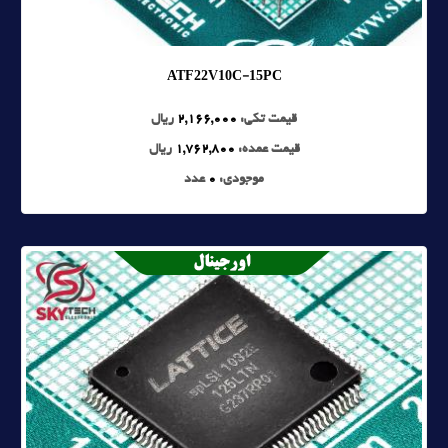
ATF22V10C-15PC
قیمت تکی:
2,166,000
ریال
قیمت عمده:
1,762,800
ریال
موجودی:
0
عدد