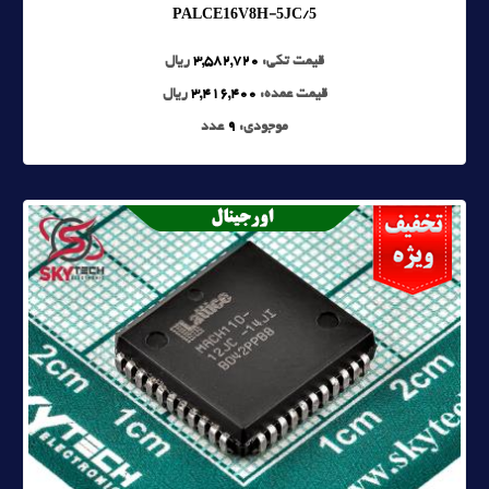
PALCE16V8H-5JC/5
قیمت تکی:
3,582,720
ریال
قیمت عمده:
3,416,400
ریال
موجودی:
9
عدد