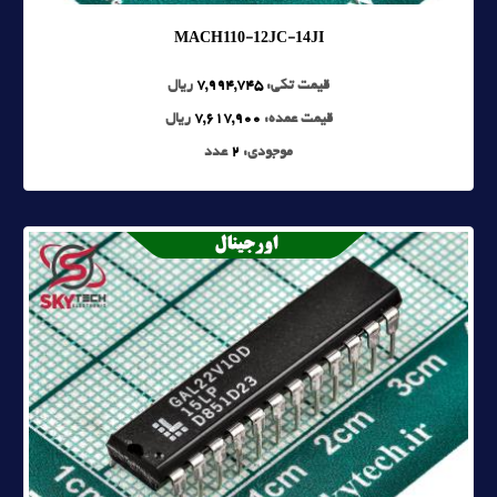
MACH110-12JC-14JI
قیمت تکی:
7,994,745
ریال
قیمت عمده:
7,617,900
ریال
موجودی:
2
عدد