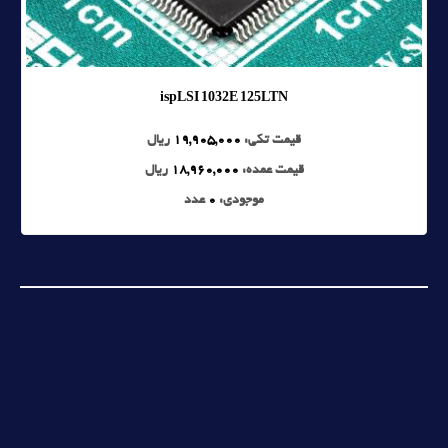
ispLSI 1032E 125LTN
قیمت تکی:
19,905,000
ریال
قیمت عمده:
18,960,000
ریال
موجودی:
0
عدد