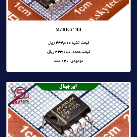
M74HC244B1
قیمت تکی:
444,000
ریال
قیمت عمده:
423,000
ریال
موجودی:
920
عدد