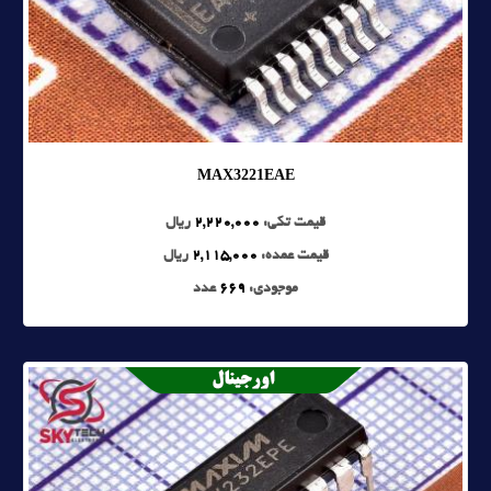
MAX3221EAE
قیمت تکی:
2,220,000
ریال
قیمت عمده:
2,115,000
ریال
موجودی:
669
عدد