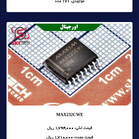
موجودی:
171
عدد
MAX232CWE
قیمت تکی:
1,794,000
ریال
قیمت عمده:
1,710,000
ریال