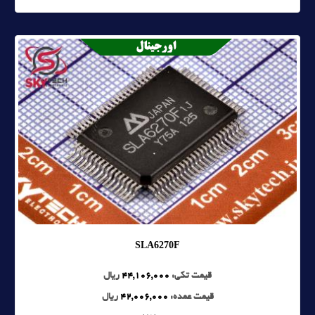
SLA6270F
قیمت تکی:
44,106,000
ریال
قیمت عمده:
42,006,000
ریال