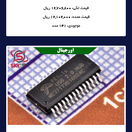
قیمت تکی:
12,706,800
ریال
قیمت عمده:
12,102,000
ریال
موجودی:
141
عدد