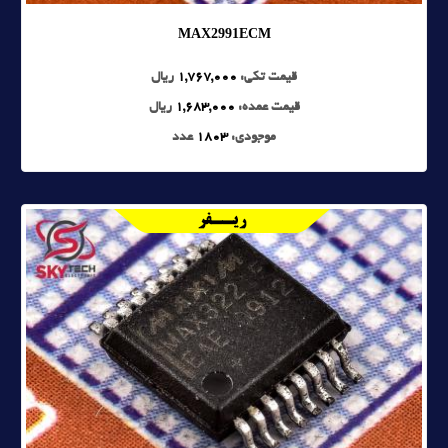
MAX2991ECM
قیمت تکی:
1,767,000
ریال
قیمت عمده:
1,683,000
ریال
موجودی:
1803
عدد