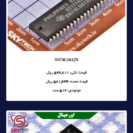
SN74LS612N
قیمت تکی:
596,811
ریال
قیمت عمده:
581,634
ریال
موجودی:
512
عدد