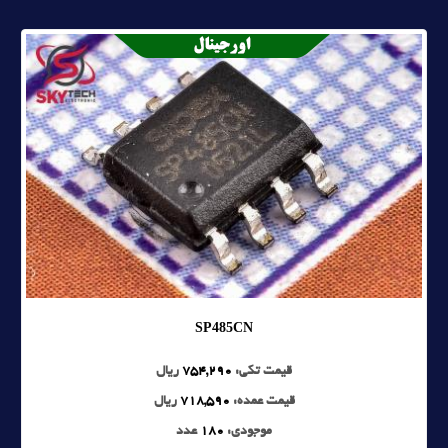
SP485CN
قیمت تکی:
754,290
ریال
قیمت عمده:
718,590
ریال
موجودی:
180
عدد