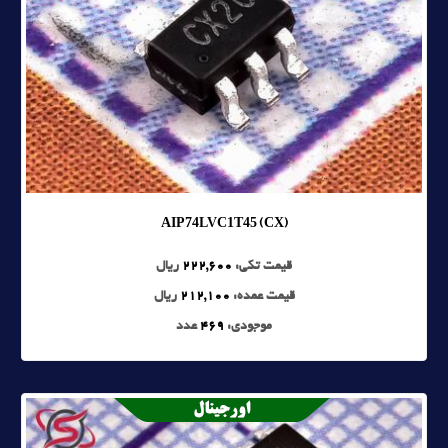
AIP74LVC1T45 (CX)
قیمت تکی:
222,600
ریال
قیمت عمده:
212,100
ریال
موجودی:
469
عدد