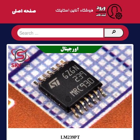
فروشگاه آنلاین اسکایتک
LM239PT