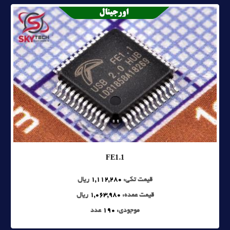
FE1.1
قیمت تکی:
1,112,280
ریال
قیمت عمده:
1,063,980
ریال
موجودی:
190
عدد