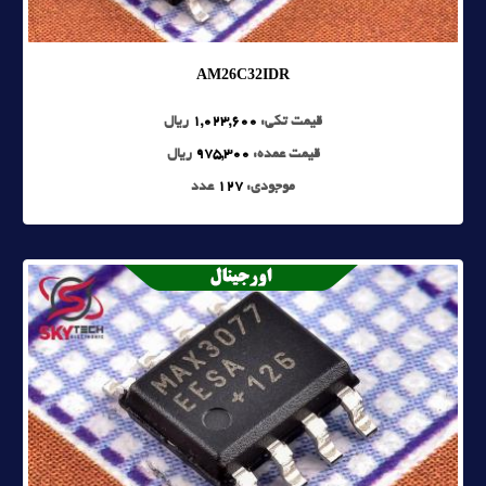
AM26C32IDR
قیمت تکی:
1,023,600
ریال
قیمت عمده:
975,300
ریال
موجودی:
127
عدد