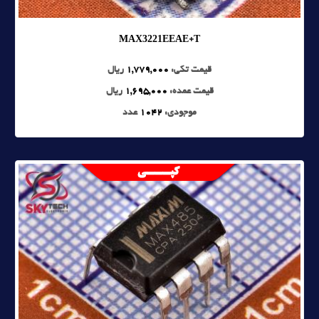
MAX3221EEAE+T
قیمت تکی:
1,779,000
ریال
قیمت عمده:
1,695,000
ریال
موجودی:
1042
عدد