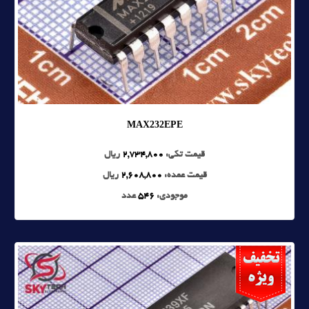
MAX232EPE
قیمت تکی:
2,734,800
ریال
قیمت عمده:
2,608,800
ریال
موجودی:
546
عدد