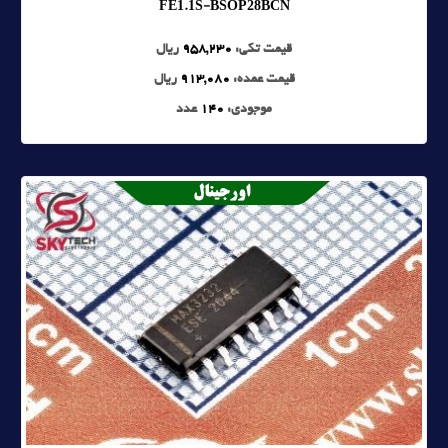
FE1.1S-BSOP28BCN
قیمت تکی:
958,230
ریال
قیمت عمده:
913,080
ریال
موجودی:
140
عدد