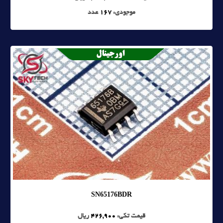
موجودی:
167
عدد
SN65176BDR
قیمت تکی:
426,900
ریال