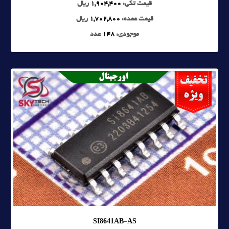
قیمت تکی:
1,904,400
ریال
قیمت عمده:
1,702,800
ریال
موجودی:
148
عدد
SI8641AB-AS