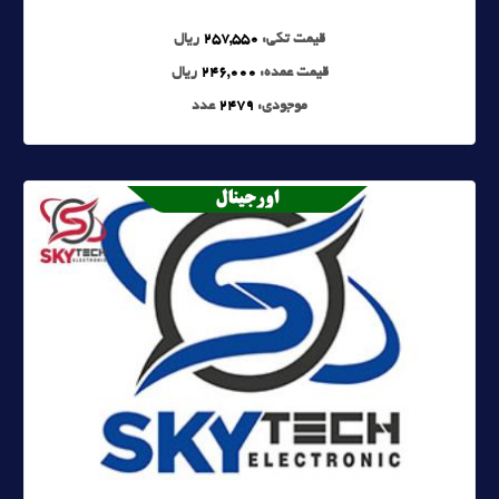
قیمت تکی:
257,550
ریال
قیمت عمده:
246,000
ریال
موجودی:
2479
عدد