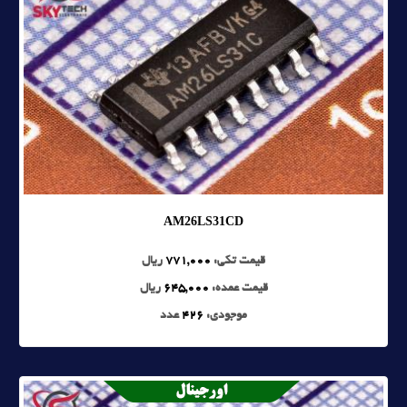
AM26LS31CD
قیمت تکی:
771,000
ریال
قیمت عمده:
645,000
ریال
موجودی:
426
عدد