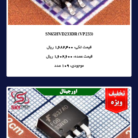
SN65HVD233DR (VP233)
قیمت تکی:
1,682,400
ریال
قیمت عمده:
1,602,600
ریال
موجودی:
109
عدد