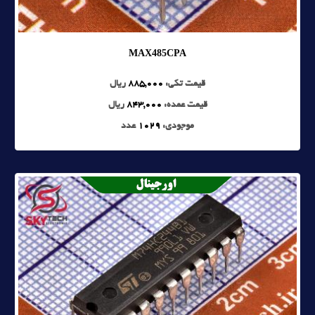
MAX485CPA
قیمت تکی:
885,000
ریال
قیمت عمده:
843,000
ریال
موجودی:
1029
عدد