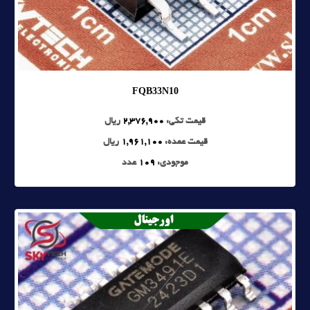
FQB33N10
قیمت تکی:
2,376,900
ریال
قیمت عمده:
1,961,100
ریال
موجودی:
109
عدد