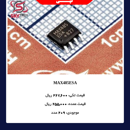
MAX485ESA
قیمت تکی:
267,600
ریال
قیمت عمده:
255,000
ریال
موجودی:
209
عدد