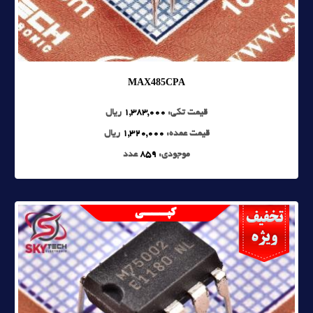
MAX485CPA
قیمت تکی:
1,383,000
ریال
قیمت عمده:
1,320,000
ریال
موجودی:
859
عدد