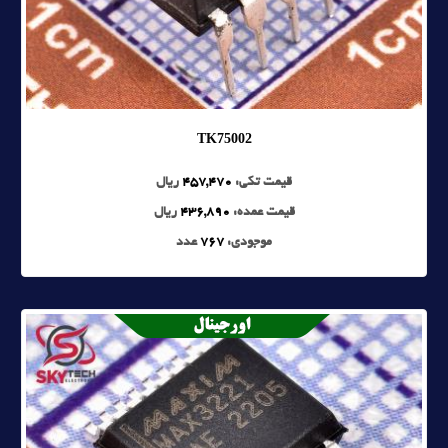
TK75002
قیمت تکی:
457,470
ریال
قیمت عمده:
436,890
ریال
موجودی:
767
عدد