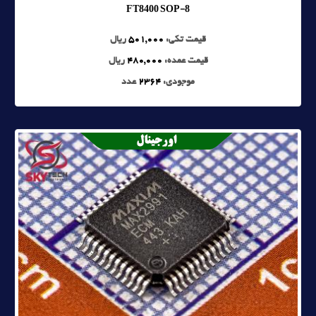
FT8400 SOP-8
قیمت تکی:
501,000
ریال
قیمت عمده:
480,000
ریال
موجودی:
2364
عدد