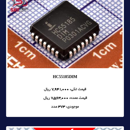
HC55185DIM
قیمت تکی:
7,941,000
ریال
قیمت عمده:
7,563,000
ریال
موجودی:
373
عدد