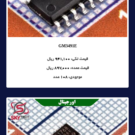
GM3491E
قیمت تکی:
941,100
ریال
قیمت عمده:
897,000
ریال
موجودی:
108
عدد