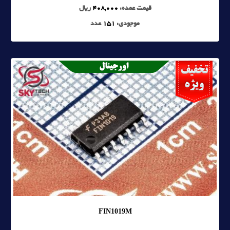
قیمت عمده:
408,000
ریال
موجودی:
151
عدد
FIN1019M