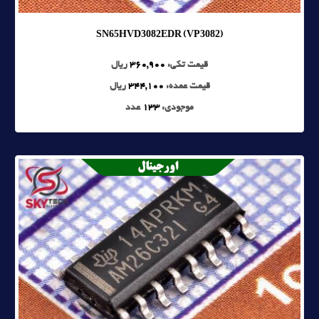
SN65HVD3082EDR (VP3082)
قیمت تکی:
360,900
ریال
قیمت عمده:
344,100
ریال
موجودی:
133
عدد