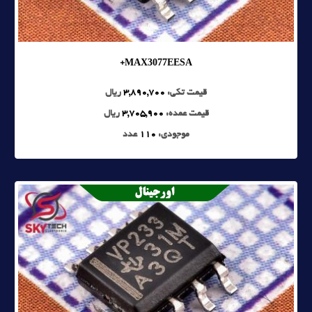
MAX3077EESA+
قیمت تکی:
3,890,700
ریال
قیمت عمده:
3,705,900
ریال
موجودی:
110
عدد