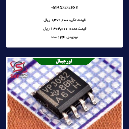
MAX3232ESE+
قیمت تکی:
1,471,200
ریال
قیمت عمده:
1,404,000
ریال
موجودی:
134
عدد