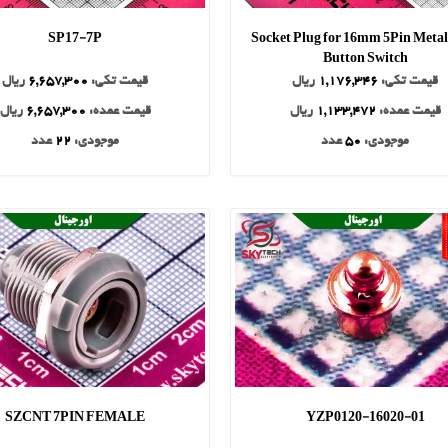
SP17-7P
Socket Plug for 16mm 5Pin Metal
Button Switch
قیمت تکی:
1,176,346
ریال
قیمت تکی:
6,657,300
ریال
قیمت عمده:
1,133,472
ریال
قیمت عمده:
6,657,300
ریال
موجودی:
50
عدد
موجودی:
22
عدد
SZCNT 7PIN FEMALE
YZP0120-16020-01