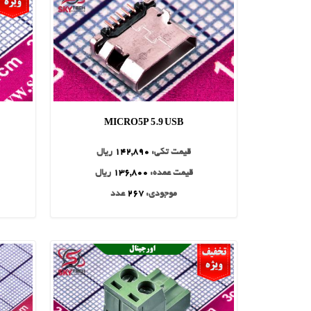
MICRO5P 5.9 USB
قیمت تکی:
142,890
ریال
قیمت عمده:
136,800
ریال
موجودی:
267
عدد