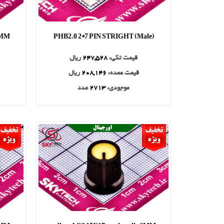
6MM
PHB2.0 2*7 PIN STRIGHT (Male)
قیمت تکی:
247,528
ریال
قیمت عمده:
208,146
ریال
موجودی:
2713
عدد