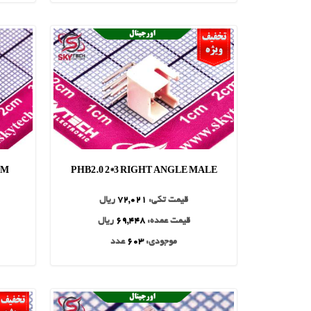
MM
PHB2.0 2*3 RIGHT ANGLE MALE
قیمت تکی:
72,021
ریال
قیمت عمده:
69,448
ریال
موجودی:
603
عدد