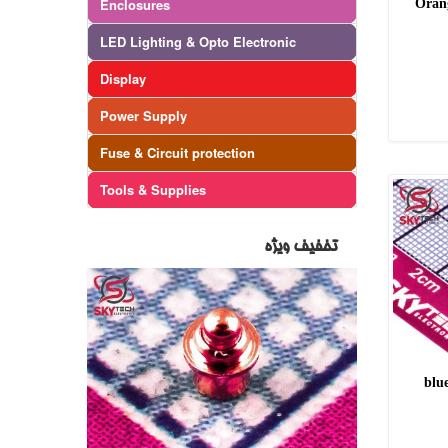
Oran
Enclosures
LED Lighting & Opto Electronic
Display
Power Supply
Fuse & Circuit protection
Tools & Supplies
تخفیف ویژه
blu