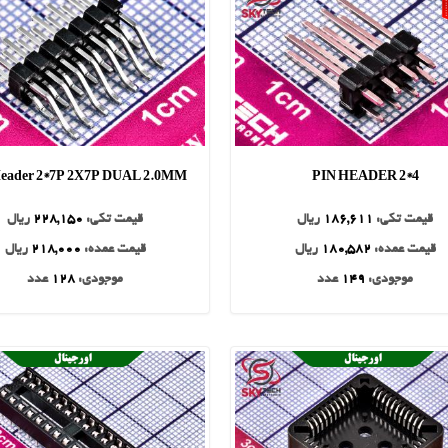
eader 2*7P 2X7P DUAL 2.0MM
4*2 PIN HEADER
قیمت تکی:
186,611
ریال
قیمت تکی:
228,150
ریال
قیمت عمده:
180,582
ریال
قیمت عمده:
218,000
ریال
موجودی:
149
عدد
موجودی:
128
عدد