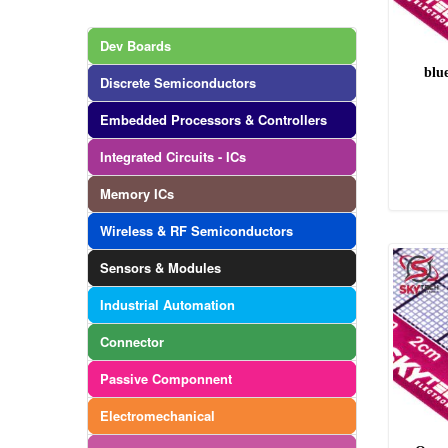
Dev Boards
blu
Discrete Semiconductors
Embedded Processors & Controllers
Integrated Circuits - ICs
Memory ICs
Wireless & RF Semiconductors
Sensors & Modules
Industrial Automation
Connector
Passive Componnent
Electromechanical