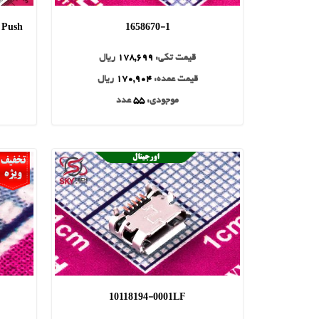
 Push
1658670-1
قیمت تکی:
178,699
ریال
قیمت عمده:
170,904
ریال
موجودی:
55
عدد
10118194-0001LF