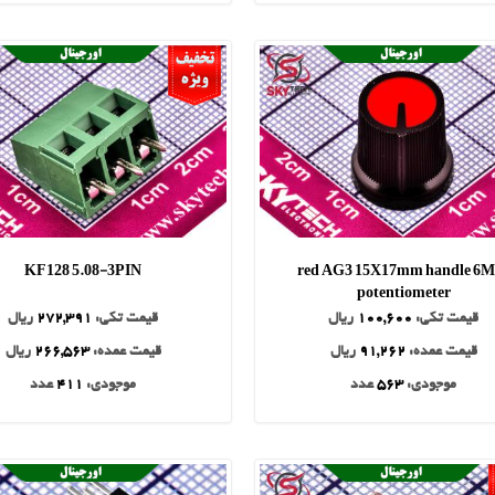
KF128 5.08-3PIN
red AG3 15X17mm handle 6
potentiometer
قیمت تکی:
100,600
ریال
قیمت تکی:
272,391
ریال
قیمت عمده:
91,262
ریال
قیمت عمده:
266,563
ریال
موجودی:
563
عدد
موجودی:
411
عدد