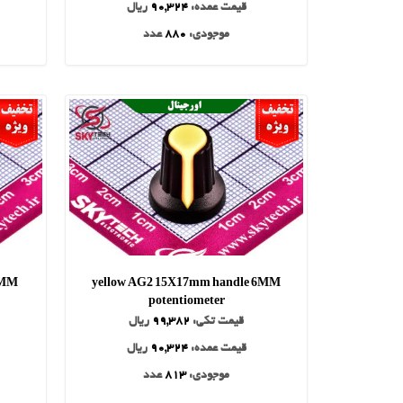
قیمت عمده:
90,324
ریال
موجودی:
880
عدد
6MM
yellow AG2 15X17mm handle 6MM
potentiometer
قیمت تکی:
99,382
ریال
قیمت عمده:
90,324
ریال
موجودی:
813
عدد