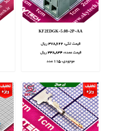
KF2EDGK-5.08-2P-AA
قیمت تکی:
378,622
ریال
قیمت عمده:
338,834
ریال
موجودی:
115
عدد