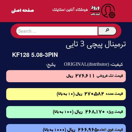
فروشگاه آنلاین اسکایتک
ترمینال پیچی 3 تایی
KF128 5.08-3PIN
ORIGINAL(distributor)
کیفیت:
پکیج:
276,611
قیمت تک فروشی
ریال
270,582
(10 به بالا)
قیمت عمده
ریال
268,170
ریال
(100 به بالا)
قیمت ویژه
266,965
ریال
(1000 به بالا)
قیمت فوق العاده