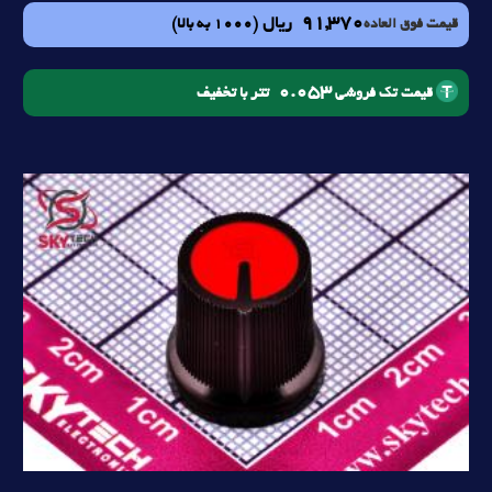
91,370
ریال
(1000 به بالا)
قیمت فوق العاده
0.053
تتر با تخفیف
قیمت تک فروشی