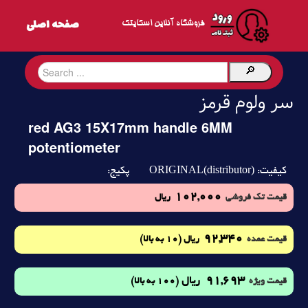
فروشگاه آنلاین اسکایتک
سر ولوم قرمز
red AG3 15X17mm handle 6MM
potentiometer
ORIGINAL(distributor)
کیفیت:
پکیج:
102,000
قیمت تک فروشی
ریال
92,340
(10 به بالا)
قیمت عمده
ریال
91,693
ریال
(100 به بالا)
قیمت ویژه