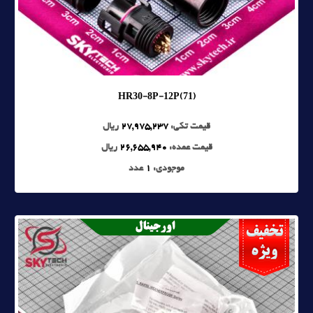
HR30-8P-12P(71)
قیمت تکی:
27,975,237
ریال
قیمت عمده:
26,655,940
ریال
موجودی:
1
عدد