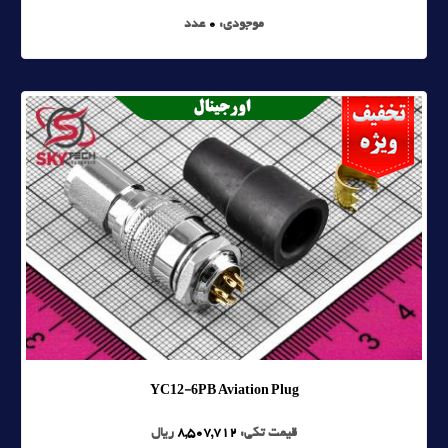
موجودی:
0
عدد
YC12-6PB Aviation Plug
قیمت تکی:
8,507,712
ریال