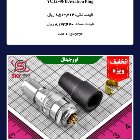
YC12-9PB Aviation Plug
قیمت تکی:
8,513,712
ریال
قیمت عمده:
8,143,440
ریال
موجودی:
0
عدد