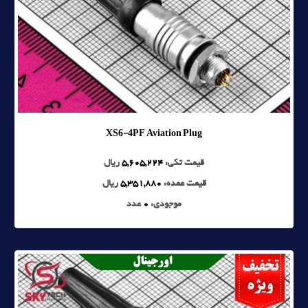
XS6-4PF Aviation Plug
قیمت تکی:
5,605,224
ریال
قیمت عمده:
5,351,880
ریال
موجودی:
0
عدد