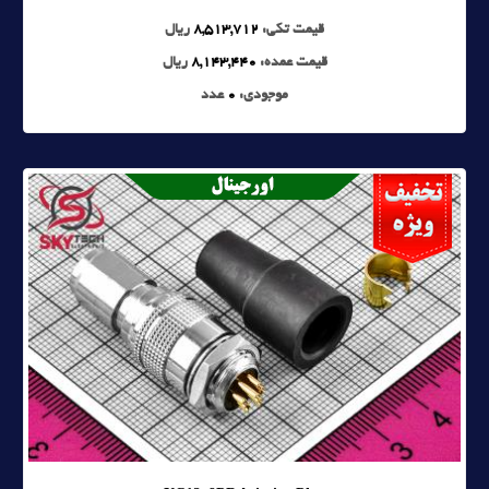
قیمت تکی:
8,513,712
ریال
قیمت عمده:
8,143,440
ریال
موجودی:
0
عدد