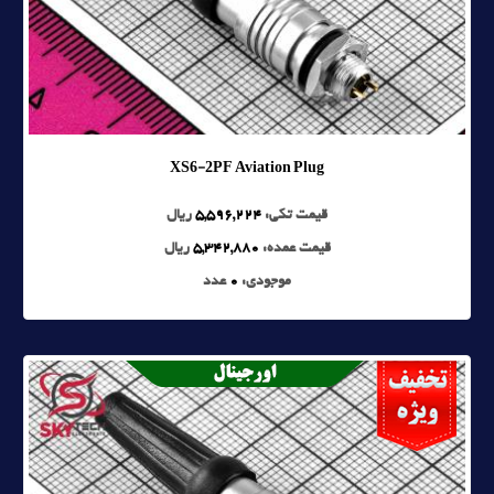
XS6-2PF Aviation Plug
قیمت تکی:
5,596,224
ریال
قیمت عمده:
5,342,880
ریال
موجودی:
0
عدد