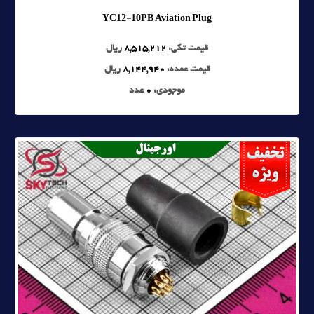
YC12-10PB Aviation Plug
قیمت تکی:
8,515,212
ریال
قیمت عمده:
8,144,940
ریال
موجودی:
0
عدد