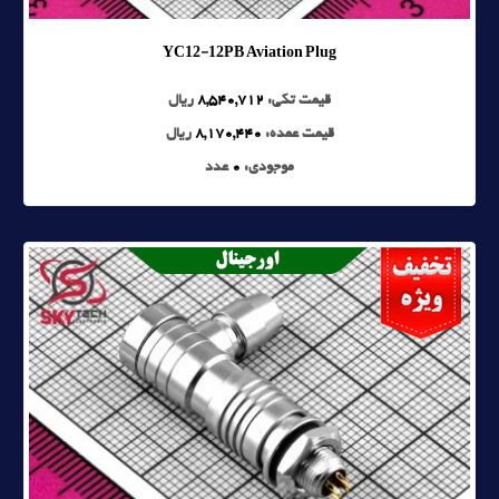
YC12-12PB Aviation Plug
قیمت تکی:
8,540,712
ریال
قیمت عمده:
8,170,440
ریال
موجودی:
0
عدد