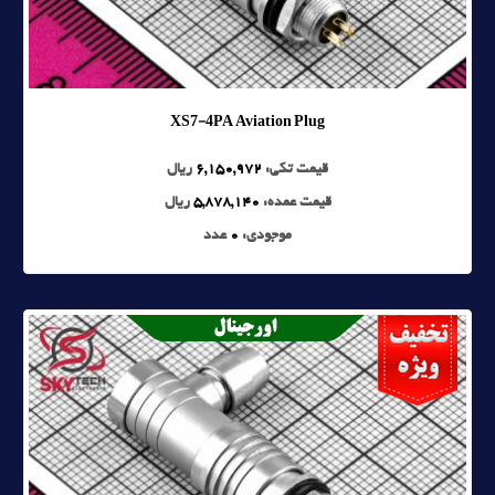
XS7-4PA Aviation Plug
قیمت تکی:
6,150,972
ریال
قیمت عمده:
5,878,140
ریال
موجودی:
0
عدد