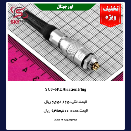
YC8-6PE Aviation Plug
قیمت تکی:
6,651,165
ریال
قیمت عمده:
6,355,800
ریال
موجودی:
0
عدد