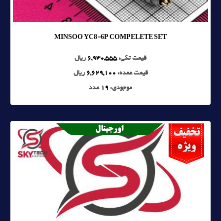
MINSOO YC8-6P COMPELETE SET
قیمت تکی:
6,930,555
ریال
قیمت عمده:
6,629,100
ریال
موجودی:
19
عدد