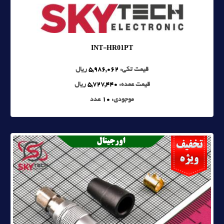
INT-HR01PT
قیمت تکی:
5,986,062
ریال
قیمت عمده:
5,727,440
ریال
موجودی:
10
عدد