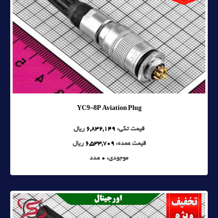
YC9-8P Aviation Plug
قیمت تکی:
6,832,149
ریال
قیمت عمده:
6,533,709
ریال
موجودی:
0
عدد