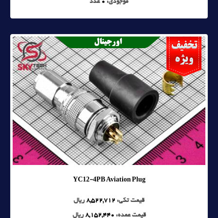
موجودی:
0
عدد
YC12-4PB Aviation Plug
قیمت تکی:
8,522,712
ریال
قیمت عمده:
8,152,440
ریال