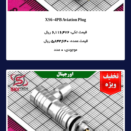
XS6-4PB Aviation Plug
قیمت تکی:
6,116,472
ریال
قیمت عمده:
5,843,640
ریال
موجودی:
0
عدد