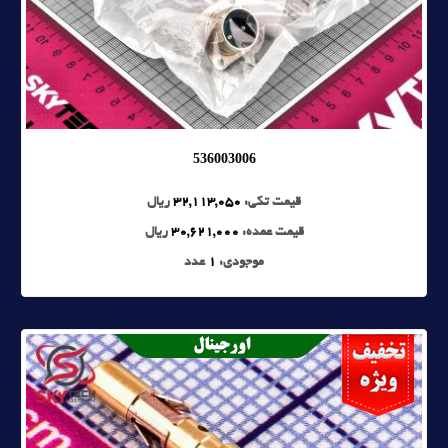
536003006
قیمت تکی:
32,113,050
ریال
قیمت عمده:
30,621,000
ریال
موجودی:
1
عدد