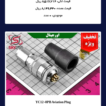
قیمت تکی:
8,516,712
ریال
قیمت عمده:
8,146,440
ریال
موجودی:
0
عدد
YC12-8PB Aviation Plug