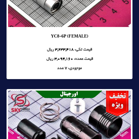
YC8-6P (FEMALE)
قیمت تکی:
3,233,418
ریال
قیمت عمده:
3,094,160
ریال
موجودی:
7
عدد