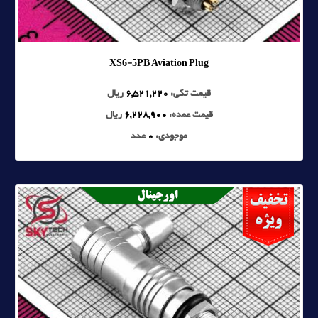
XS6-5PB Aviation Plug
قیمت تکی:
6,521,220
ریال
قیمت عمده:
6,228,900
ریال
موجودی:
0
عدد