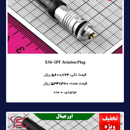
XS6-5PF Aviation Plug
قیمت تکی:
5,600,724
ریال
قیمت عمده:
5,347,380
ریال
موجودی:
0
عدد