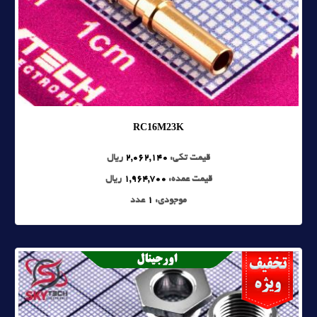
RC16M23K
قیمت تکی:
2,062,140
ریال
قیمت عمده:
1,964,700
ریال
موجودی:
1
عدد