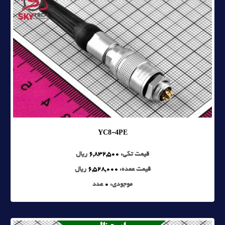
YC8-4PE
قیمت تکی:
6,832,500
ریال
قیمت عمده:
6,528,000
ریال
موجودی:
0
عدد