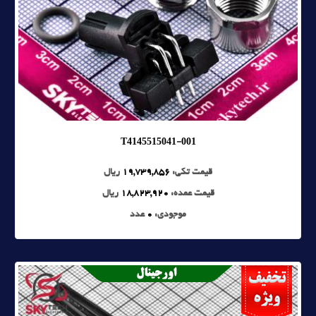
T4145515041-001
قیمت تکی:
19,739,856
ریال
قیمت عمده:
18,823,920
ریال
موجودی:
0
عدد