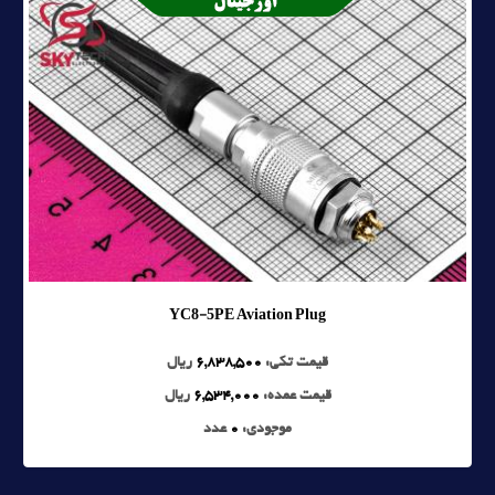
YC8-5PE Aviation Plug
قیمت تکی:
6,838,500
ریال
قیمت عمده:
6,534,000
ریال
موجودی:
0
عدد