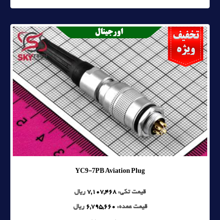
YC9-7PB Aviation Plug
قیمت تکی:
7,107,468
ریال
قیمت عمده:
6,795,660
ریال