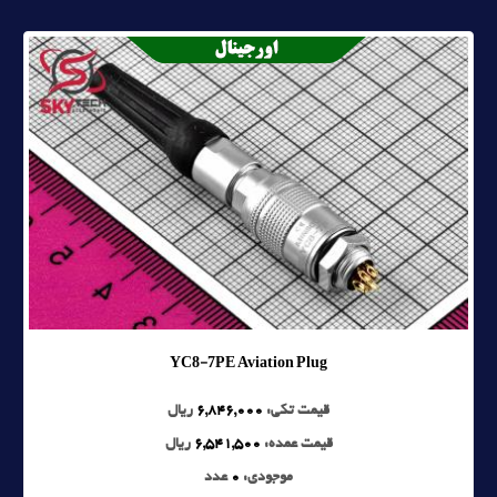
YC8-7PE Aviation Plug
قیمت تکی:
6,846,000
ریال
قیمت عمده:
6,541,500
ریال
موجودی:
0
عدد