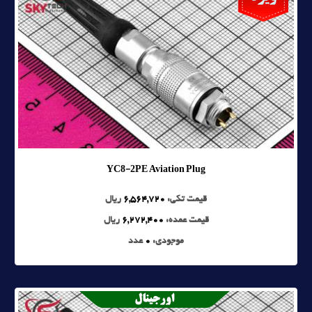
YC8-2PE Aviation Plug
قیمت تکی:
6,564,720
ریال
قیمت عمده:
6,272,400
ریال
موجودی:
0
عدد