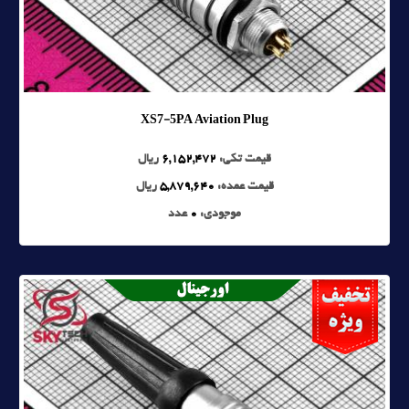
XS7-5PA Aviation Plug
قیمت تکی:
6,152,472
ریال
قیمت عمده:
5,879,640
ریال
موجودی:
0
عدد