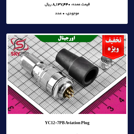
قیمت عمده:
8,137,440
ریال
موجودی:
0
عدد
YC12-7PB Aviation Plug