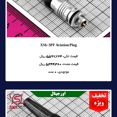
XS6-3PF Aviation Plug
قیمت تکی:
5,597,724
ریال
قیمت عمده:
5,344,380
ریال
موجودی:
0
عدد