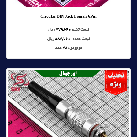
Circular DIN Jack Female 6Pin
قیمت تکی:
779,640
ریال
قیمت عمده:
584,760
ریال
موجودی:
48
عدد