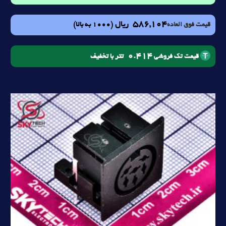
586,104
ریال
(1000 به بالا)
قیمت فوق العاده
0.414
تتر با تخفیف
قیمت تک فروشی