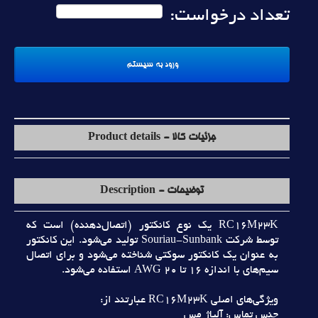
تعداد درخواست:
جزئیات کالا - Product details
توضیحات - Description
RC16M23K يک نوع کانکتور (اتصال‌دهنده) است که
توسط شرکت Souriau-Sunbank توليد مي‌شود. اين کانکتور
به عنوان يک کانکتور سوکتي شناخته مي‌شود و براي اتصال
سيم‌هاي با اندازه 16 تا 20 AWG استفاده مي‌شود.
ويژگي‌هاي اصلي RC16M23K عبارتند از:
جنس تماس: آلياژ مس