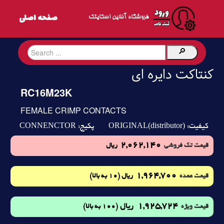
فروشگاه آنلاین اسکایتک
کنتاکت دایره ای
RC16M23K
FEMALE CRIMP CONTACTS
CONNENCTOR
ORIGINAL(distributor)
کیفیت:
پکیج:
2,062,140
قیمت تک فروشی
ریال
1,964,700
(10 به بالا)
قیمت عمده
ریال
1,925,724
ریال
(100 به بالا)
قیمت ویژه