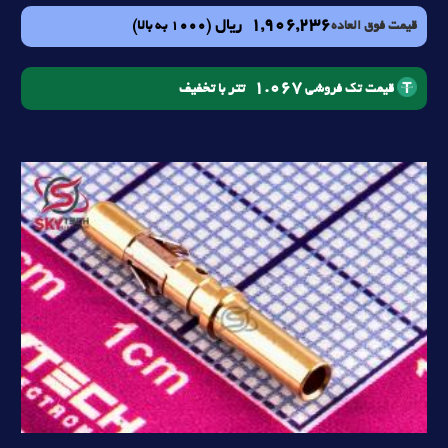
1,906,236
ریال
(1000 به بالا)
قیمت فوق العاده
1.067
تتر با تخفیف
قیمت تک فروشی