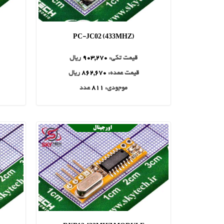
PC-JC02 (433MHZ)
قیمت تکی:
903,270
ریال
قیمت عمده:
862,670
ریال
موجودی:
811
عدد