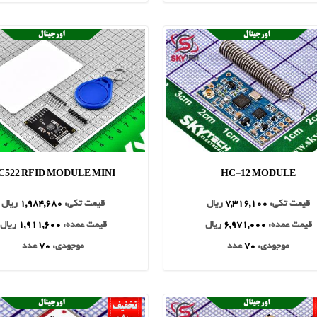
C522 RFID MODULE MINI
HC-12 MODULE
قیمت تکی:
7,316,100
ریال
قیمت تکی:
1,984,680
ریال
قیمت عمده:
6,971,000
ریال
قیمت عمده:
1,911,600
ریال
موجودی:
70
عدد
موجودی:
70
عدد