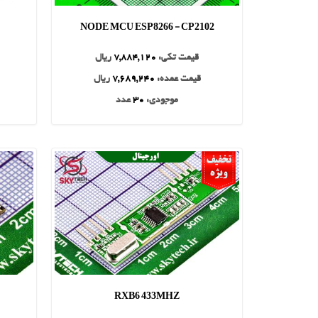
NODE MCU ESP8266 - CP2102
قیمت تکی:
7,884,120
ریال
قیمت عمده:
7,689,240
ریال
موجودی:
30
عدد
RXB6 433MHZ