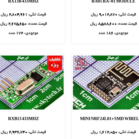
RX13B 433MHZ
RA01 RA-01 MODULE
قیمت تکی:
9,012,870
ریال
قیمت تکی:
2,804,961
ریال
قیمت عمده:
8,588,600
ریال
قیمت عمده:
2,675,650
ریال
موجودی:
186
عدد
موجودی:
172
عدد
RXB13 433MHZ
MINI NRF24L01+ SMD WIRE
قیمت تکی:
1,612,050
ریال
قیمت تکی:
2,936,740
ریال