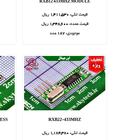
RXB12 433MHZ MODULE
قیمت تکی:
1,411,530
ریال
قیمت عمده:
1,348,600
ریال
موجودی:
187
عدد
LESS
RXB22-433MHZ
قیمت تکی:
1,184,380
ریال