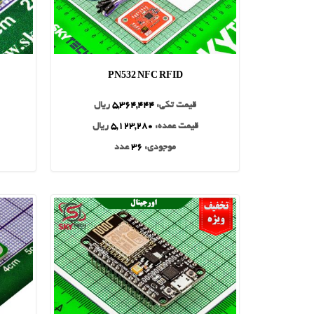
PN532 NFC RFID
قیمت تکی:
5,364,444
ریال
قیمت عمده:
5,123,280
ریال
موجودی:
36
عدد