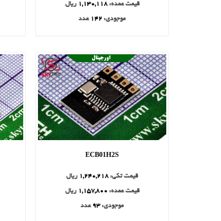
قیمت عمده:
1,130,118
ریال
موجودی:
142
عدد
ECB01H2S
قیمت تکی:
1,240,218
ریال
قیمت عمده:
1,157,800
ریال
موجودی:
93
عدد