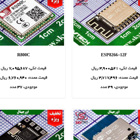
R800C
ESP8266-12F
قیمت تکی:
3,900,521
ریال
قیمت تکی:
7,095,687
ریال
قیمت عمده:
3,717,496
ریال
قیمت عمده:
6,760,940
ریال
موجودی:
39
عدد
موجودی:
37
عدد