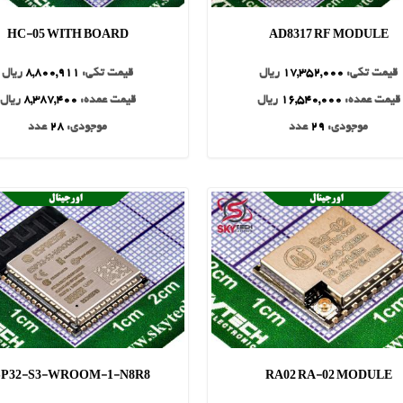
HC-05 WITH BOARD
AD8317 RF MODULE
قیمت تکی:
17,352,000
ریال
قیمت تکی:
8,800,911
ریال
قیمت عمده:
16,540,000
ریال
قیمت عمده:
8,387,400
ریال
موجودی:
29
عدد
موجودی:
28
عدد
SP32-S3-WROOM-1-N8R8
RA02 RA-02 MODULE