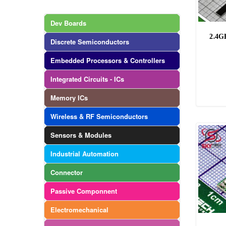
Dev Boards
2.4G
Discrete Semiconductors
Embedded Processors & Controllers
Integrated Circuits - ICs
Memory ICs
Wireless & RF Semiconductors
Sensors & Modules
Industrial Automation
Connector
Passive Componnent
Electromechanical