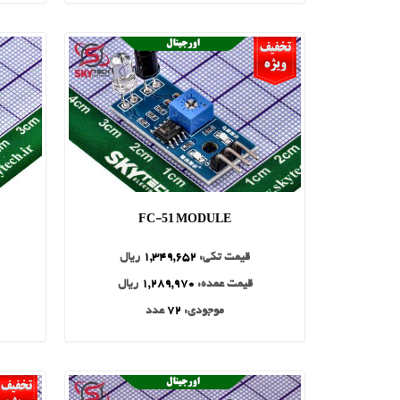
FC-51 MODULE
قیمت تکی:
1,349,652
ریال
قیمت عمده:
1,289,970
ریال
موجودی:
72
عدد