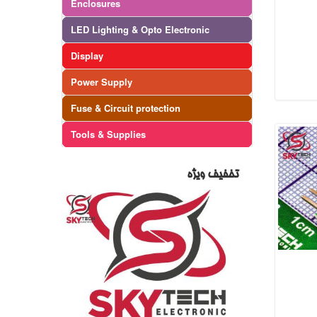
Enclosures
LED Lighting & Opto Electronic
Display
Power Supply
Fuse & Circuit protection
Tools & Supplies
تخفیف ویژه