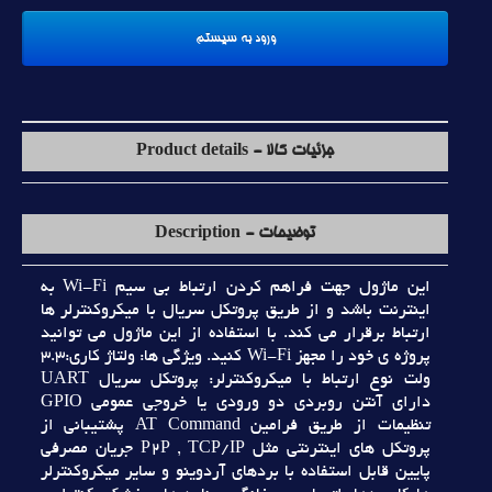
جزئیات کالا - Product details
توضیحات - Description
اين ماژول جهت فراهم کردن ارتباط بي سيم Wi-Fi به
اينترنت باشد و از طريق پروتکل سريال با ميکروکنترلر ها
ارتباط برقرار مي کند. با استفاده از اين ماژول مي توانيد
پروژه ي خود را مجهز Wi-Fi کنيد. ويژگي ها: ولتاژ کاري:3.3
ولت نوع ارتباط با ميکروکنترلر: پروتکل سريال UART
داراي آنتن روبردي دو ورودي يا خروجي عمومي GPIO
تنظيمات از طريق فرامين AT Command پشتيباني از
پروتکل هاي اينترنتي مثل P2P , TCP/IP جريان مصرفي
پايين قابل استفاده با بردهاي آردوينو و ساير ميکروکنترلر