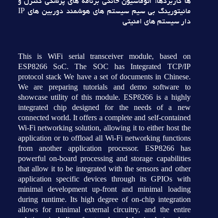
ها کاربردها: اتوماسيون خانگي برنامه هاي پزشکي کنترل و
مانيتورينگ بي سيم سيستم هاي هوشمند دوربين هاي IP
دار سيستم هاي امنيتي
This is WiFi serial transceiver module, based on
ESP8266 SoC. The SOC has Integrated TCP/IP
protocol stack We have a set of documents in Chinese.
We are preparing tutorials and demo software to
showcase utility of this module. ESP8266 is a highly
integrated chip designed for the needs of a new
connected world. It offers a complete and self-contained
Wi-Fi networking solution, allowing it to either host the
application or to offload all Wi-Fi networking functions
from another application processor. ESP8266 has
powerful on-board processing and storage capabilities
that allow it to be integrated with the sensors and other
application specific devices through its GPIOs with
minimal development up-front and minimal loading
during runtime. Its high degree of on-chip integration
allows for minimal external circuitry, and the entire