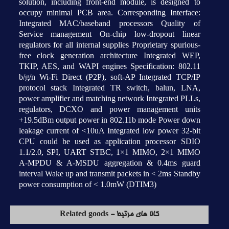
solution, including front-end module, is designed to
occupy minimal PCB area. Corresponding Interface:
Integrated MAC/baseband processors Quality of
Service management On-chip low-dropout linear
regulators for all internal supplies Proprietary spurious-
free clock generation architecture Integrated WEP,
TKIP, AES, and WAPI engines Specification: 802.11
b/g/n Wi-Fi Direct (P2P), soft-AP Integrated TCP/IP
protocol stack Integrated TR switch, balun, LNA,
power amplifier and matching network Integrated PLLs,
regulators, DCXO and power management units
+19.5dBm output power in 802.11b mode Power down
leakage current of <10uA Integrated low power 32-bit
CPU could be used as application processor SDIO
1.1/2.0, SPI, UART STBC, 1×1 MIMO, 2×1 MIMO
A-MPDU & A-MSDU aggregation & 0.4ms guard
interval Wake up and transmit packets in < 2ms Standby
power consumption of < 1.0mW (DTIM3)
کالا های مرتبط - Related goods