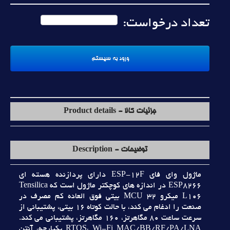
تعداد درخواست:
جزئیات کالا - Product details
توضیحات - Description
ماژول واي فاي ESP-12F داراي پردازنده هسته اي
ESP8266 در اندازه هاي کوچکتر ماژول است که Tensilica
L106 ميکرو MCU 32 بيتي فوق العاده کم مصرف در
صنعت را ادغام مي کند، با حالت کوتاه 16 بيتي، پشتيباني از
سرعت ساعت 80 مگاهرتز، 160 مگاهرتز، پشتيباني مي کند.
RTOS، Wi-Fi MAC/BB/RF/PA/LNA يکپارچه، آنتن