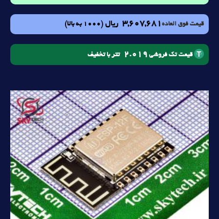
3,607,681
ریال
(1000 به بالا)
قیمت فوق العاده
2.019
تتر با تخفیف
قیمت تک فروشی