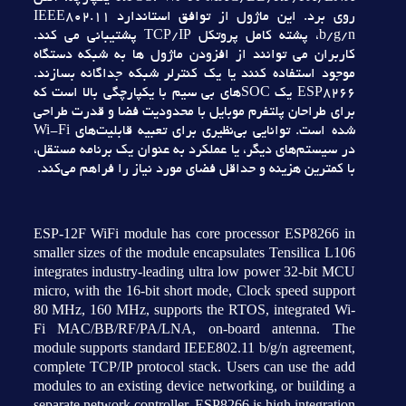
روي برد. اين ماژول از توافق استاندارد IEEE802.11
b/g/n، پشته کامل پروتکل TCP/IP پشتيباني مي کند.
کاربران مي توانند از افزودن ماژول ها به شبکه دستگاه
موجود استفاده کنند يا يک کنترلر شبکه جداگانه بسازند.
ESP8266 يک SOCهاي بي سيم با يکپارچگي بالا است که
براي طراحان پلتفرم موبايل با محدوديت فضا و قدرت طراحي
شده است. توانايي بي‌نظيري براي تعبيه قابليت‌هاي Wi-Fi
در سيستم‌هاي ديگر، يا عملکرد به عنوان يک برنامه مستقل،
با کمترين هزينه و حداقل فضاي مورد نياز را فراهم مي‌کند.
ESP-12F WiFi module has core processor ESP8266 in
smaller sizes of the module encapsulates Tensilica L106
integrates industry-leading ultra low power 32-bit MCU
micro, with the 16-bit short mode, Clock speed support
80 MHz, 160 MHz, supports the RTOS, integrated Wi-
Fi MAC/BB/RF/PA/LNA, on-board antenna. The
module supports standard IEEE802.11 b/g/n agreement,
complete TCP/IP protocol stack. Users can use the add
modules to an existing device networking, or building a
separate network controller. ESP8266 is high integration