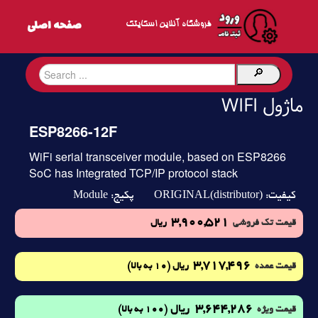
فروشگاه آنلاین اسکایتک
ماژول WIFI
ESP8266-12F
WiFi serial transceiver module, based on ESP8266
SoC has Integrated TCP/IP protocol stack
Module
ORIGINAL(distributor)
کیفیت:
پکیج:
3,900,521
قیمت تک فروشی
ریال
3,717,496
(10 به بالا)
قیمت عمده
ریال
3,644,286
ریال
(100 به بالا)
قیمت ویژه