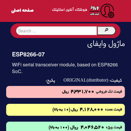
فروشگاه آنلاین اسکایتک
ماژول وایفای
ESP8266-07
WiFi serial transceiver module, based on ESP8266
SoC.
ORIGINAL(distributor)
کیفیت:
پکیج:
4,331,700
قیمت تک فروشی
ریال
4,128,000
(10 به بالا)
قیمت عمده
ریال
4,046,520
ریال
(100 به بالا)
قیمت ویژه