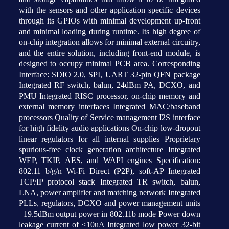
with the sensors and other application specific devices
through its GPIOs with minimal development up-front
and minimal loading during runtime. Its high degree of
on-chip integration allows for minimal external circuitry,
and the entire solution, including front-end module, is
designed to occupy minimal PCB area. Corresponding
Interface: SDIO 2.0, SPI, UART 32-pin QFN package
Integrated RF switch, balun, 24dBm PA, DCXO, and
PMU Integrated RISC processor, on-chip memory and
external memory interfaces Integrated MAC/baseband
processors Quality of Service management I2S interface
for high fidelity audio applications On-chip low-dropout
linear regulators for all internal supplies Proprietary
spurious-free clock generation architecture Integrated
WEP, TKIP, AES, and WAPI engines Specification:
802.11 b/g/n Wi-Fi Direct (P2P), soft-AP Integrated
TCP/IP protocol stack Integrated TR switch, balun,
LNA, power amplifier and matching network Integrated
PLLs, regulators, DCXO and power management units
+19.5dBm output power in 802.11b mode Power down
leakage current of <10uA Integrated low power 32-bit