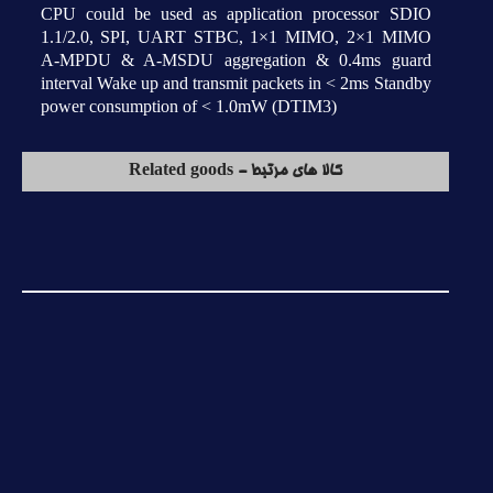
CPU could be used as application processor SDIO
1.1/2.0, SPI, UART STBC, 1×1 MIMO, 2×1 MIMO
A-MPDU & A-MSDU aggregation & 0.4ms guard
interval Wake up and transmit packets in < 2ms Standby
power consumption of < 1.0mW (DTIM3)
کالا های مرتبط - Related goods
NRF24L01+ Made in China