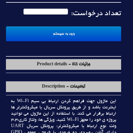
تعداد درخواست:
جزئیات کالا - Product details
توضیحات - Description
اين ماژول جهت فراهم کردن ارتباط بي سيم Wi-Fi به
اينترنت باشد و از طريق پروتکل سريال با ميکروکنترلر ها
ارتباط برقرار مي کند. با استفاده از اين ماژول مي توانيد
پروژه ي خود را مجهز Wi-Fi کنيد. ويژگي ها: ولتاژ کاري:3.3
ولت نوع ارتباط با ميکروکنترلر: پروتکل سريال UART
داراي آنتن روبردي دو ورودي يا خروجي عمومي GPIO