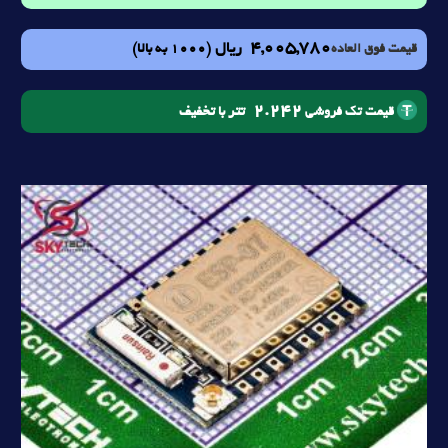
4,005,780
ریال
(1000 به بالا)
قیمت فوق العاده
2.242
تتر با تخفیف
قیمت تک فروشی