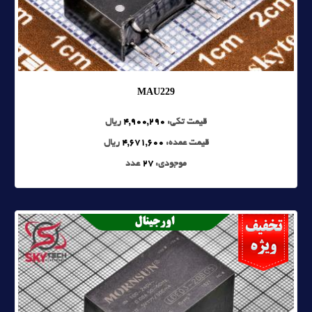
MAU229
قیمت تکی:
4,900,290
ریال
قیمت عمده:
4,671,600
ریال
موجودی:
27
عدد