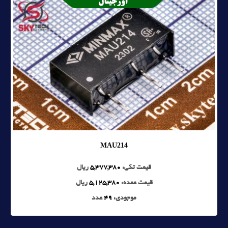
MAU214
قیمت تکی:
5,377,380
ریال
قیمت عمده:
5,125,380
ریال
موجودی:
49
عدد