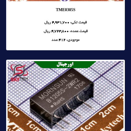
TME0305S
قیمت تکی:
4,931,700
ریال
قیمت عمده:
4,723,800
ریال
موجودی:
412
عدد