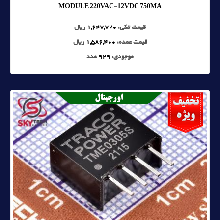
MODULE 220VAC-12VDC 750MA
قیمت تکی:
1,647,720
ریال
قیمت عمده:
1,586,400
ریال
موجودی:
929
عدد