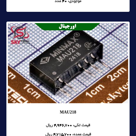
موجودی:
40
عدد
MAU218
قیمت تکی:
4,946,700
ریال
قیمت عمده:
4,715,700
ریال