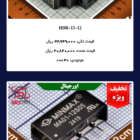
HDR-15-12
قیمت تکی:
23,949,000
ریال
قیمت عمده:
20,820,000
ریال
موجودی:
30
عدد