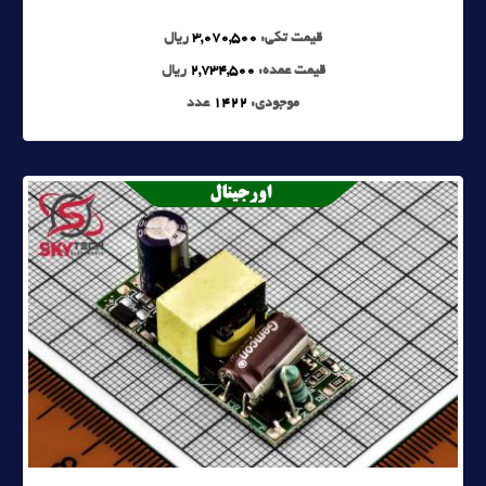
قیمت تکی:
3,070,500
ریال
قیمت عمده:
2,734,500
ریال
موجودی:
1422
عدد