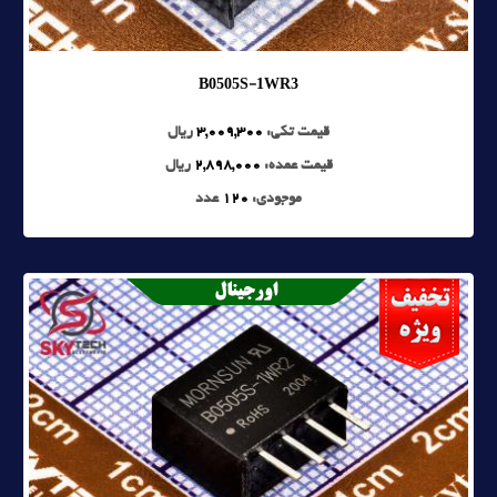
B0505S-1WR3
قیمت تکی:
3,009,300
ریال
قیمت عمده:
2,898,000
ریال
موجودی:
120
عدد