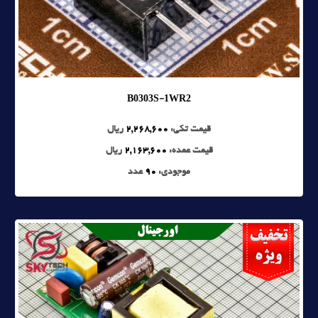
B0303S-1WR2
قیمت تکی:
2,268,600
ریال
قیمت عمده:
2,163,600
ریال
موجودی:
90
عدد