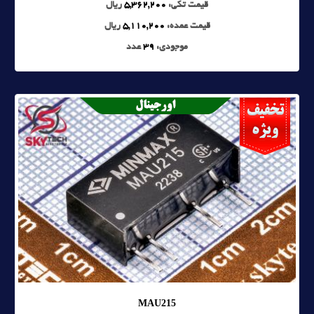
قیمت تکی:
5,362,200
ریال
قیمت عمده:
5,110,200
ریال
موجودی:
39
عدد
MAU215