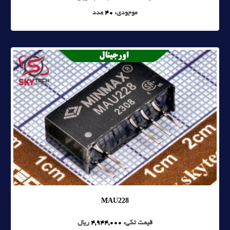
موجودی:
40
عدد
MAU228
قیمت تکی:
4,944,000
ریال