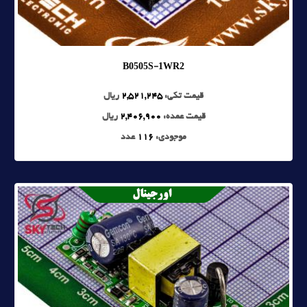
B0505S-1WR2
قیمت تکی:
2,521,245
ریال
قیمت عمده:
2,406,900
ریال
موجودی:
116
عدد