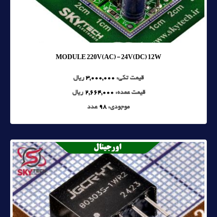
MODULE 220V(AC) - 24V(DC) 12W
قیمت تکی:
3,000,000
ریال
قیمت عمده:
2,664,000
ریال
موجودی:
98
عدد