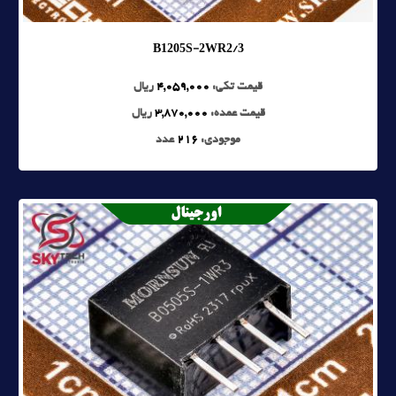
B1205S-2WR2/3
قیمت تکی:
4,059,000
ریال
قیمت عمده:
3,870,000
ریال
موجودی:
216
عدد