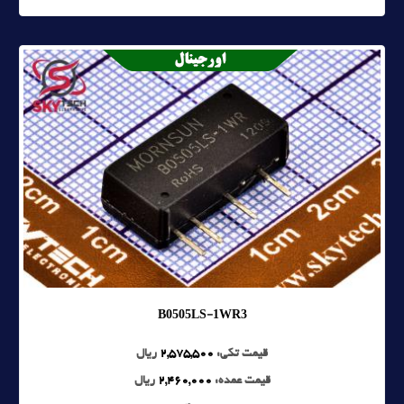
B0505LS-1WR3
قیمت تکی:
2,575,500
ریال
قیمت عمده:
2,460,000
ریال