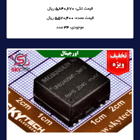
قیمت تکی:
5,840,670
ریال
قیمت عمده:
5,570,400
ریال
موجودی:
34
عدد