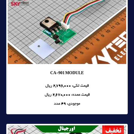
CA-901 MODULE
قیمت تکی:
2,796,000
ریال
قیمت عمده:
2,670,000
ریال
موجودی:
49
عدد