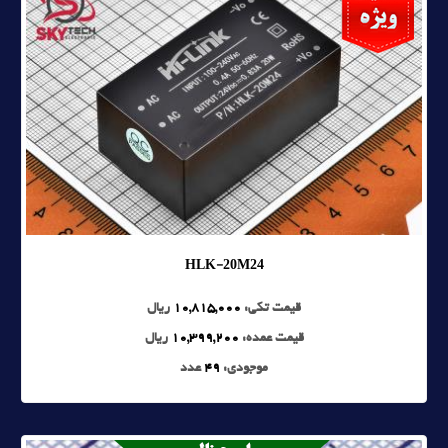
HLK-20M24
قیمت تکی:
10,815,000
ریال
قیمت عمده:
10,399,200
ریال
موجودی:
49
عدد