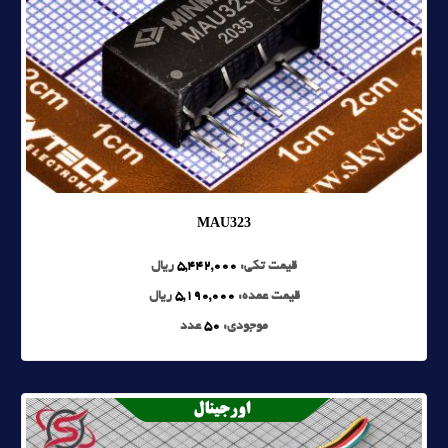
MAU323
قیمت تکی:
5,442,000
ریال
قیمت عمده:
5,190,000
ریال
موجودی:
50
عدد