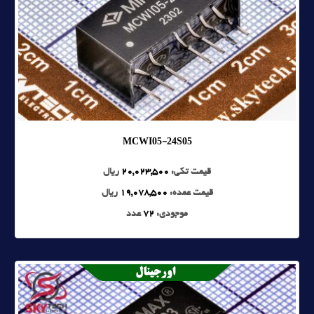
MCWI05-24S05
قیمت تکی:
20,023,500
ریال
قیمت عمده:
19,078,500
ریال
موجودی:
72
عدد