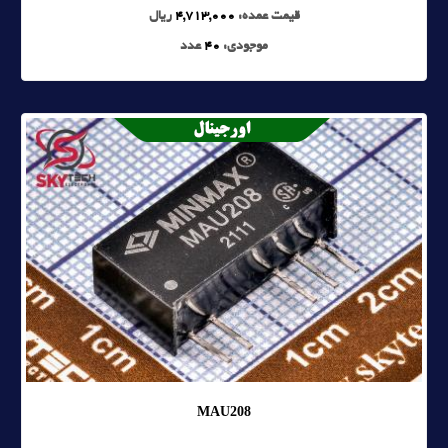
قیمت عمده:
4,713,000
ریال
موجودی:
40
عدد
MAU208