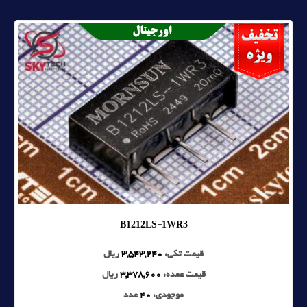
B1212LS-1WR3
قیمت تکی:
3,543,240
ریال
قیمت عمده:
3,378,600
ریال
موجودی:
40
عدد