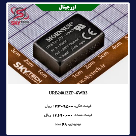
URB24012ZP-6WR3
قیمت تکی:
13,309,500
ریال
قیمت عمده:
12,690,000
ریال
موجودی:
48
عدد