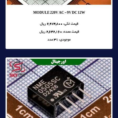
MODULE 220V AC - 9V DC 12W
قیمت تکی:
2,974,800
ریال
قیمت عمده:
2,642,160
ریال
موجودی:
31
عدد