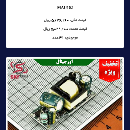
MAU102
قیمت تکی:
5,276,160
ریال
قیمت عمده:
5,029,200
ریال
موجودی:
31
عدد