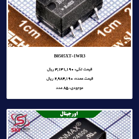
B0505XT-1WR3
قیمت تکی:
3,131,190
ریال
قیمت عمده:
2,984,190
ریال
موجودی:
85
عدد