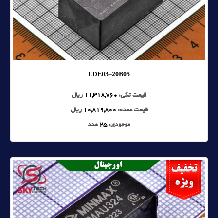
LDE03-20B05
قیمت تکی:
11,318,760
ریال
قیمت عمده:
10,819,800
ریال
موجودی:
25
عدد