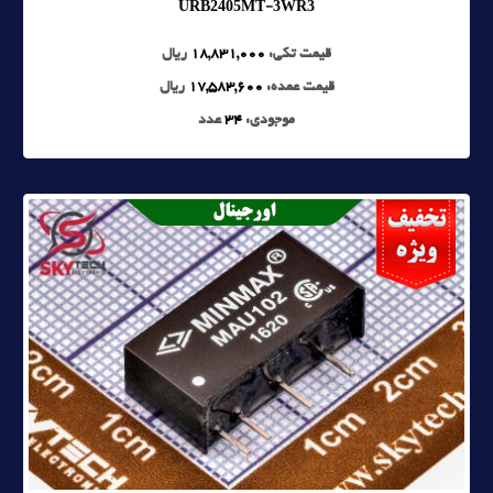
URB2405MT-3WR3
قیمت تکی:
18,831,000
ریال
قیمت عمده:
17,583,600
ریال
موجودی:
34
عدد