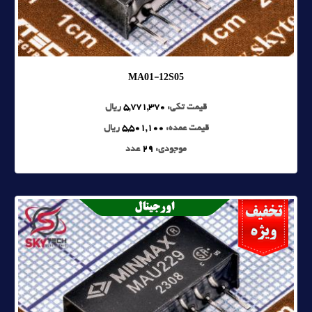
MA01-12S05
قیمت تکی:
5,771,370
ریال
قیمت عمده:
5,501,100
ریال
موجودی:
29
عدد