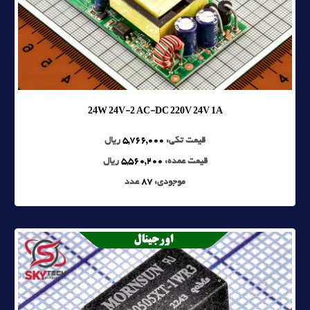
24W 24V-2 AC-DC 220V 24V 1A
قیمت تکی:
5,766,000
ریال
قیمت عمده:
5,560,200
ریال
موجودی:
87
عدد