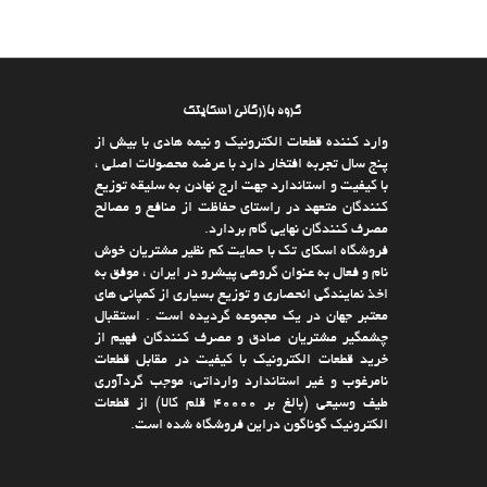
گروه بازرگانی اسکایتک
وارد كننده قطعات الکترونیک و نیمه هادی با بیش از
پنج سال تجربه افتخار دارد با عرضه محصولات اصلی ،
با كیفیت و استاندارد جهت ارج نهادن به سلیقه توزیع
كنندگان متعهد در راستای حفاظت از منافع و مصالح
مصرف كنندگان نهایی گام بردارد.
فروشگاه اسکای تک با حمایت كم نظیر مشتریان خوش
نام و فعال به عنوان گروهی پیشرو در ایران ، موفق به
اخذ نمایندگی انحصاری و توزیع بسیاری از كمپانی های
معتبر جهان در یك مجموعه گردیده است . استقبال
چشمگیر مشتریان صادق و مصرف كنندگان فهیم از
خرید قطعات الکترونیک با كیفیت در مقابل قطعات
نامرغوب و غیر استاندارد وارداتی، موجب گردآوری
طیف وسیعی (بالغ بر 40000 قلم كالا)‌ از قطعات
الکترونیک گوناگون دراین فروشگاه شده است.