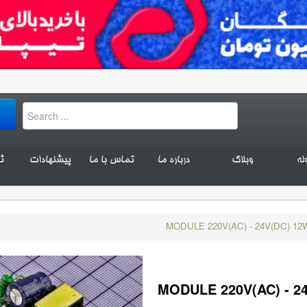
له
وبلاگ
درباره ما
تماس با ما
پیشنهادات
ث
MODULE 220V(AC) - 24V(DC) 12
MODULE 220V(AC) - 2