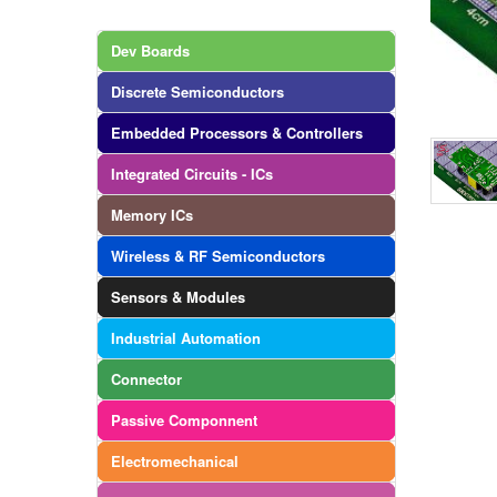
Dev Boards
Discrete Semiconductors
Embedded Processors & Controllers
Integrated Circuits - ICs
Memory ICs
Wireless & RF Semiconductors
Sensors & Modules
Industrial Automation
Connector
Passive Componnent
Electromechanical