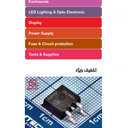
Enclosures
LED Lighting & Opto Electronic
Display
Power Supply
Fuse & Circuit protection
Tools & Supplies
تخفیف ویژه