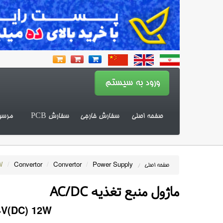
صفحه اصلی
سفارش خارجی
سفارش PCB
مرسو
W
/
Convertor
/
Convertor
/
Power Supply
صفحه اصلی
/
ماژول منبع تغذیه AC/DC
4V(DC) 12W