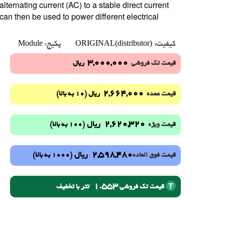
ernating current (AC) to a stable direct current
an then be used to power different electrical
Module
ORIGINAL(distributor)
کیفیت:
پکیج:
3,000,000
قیمت تک فروشی
ریال
2,664,000
(10 به بالا)
قیمت عمده
ریال
2,620,320
ریال
(100 به بالا)
قیمت ویژه
2,598,480
ریال
(1000 به بالا)
قیمت فوق العاده
1.553
تتر با تخفیف
قیمت تک فروشی