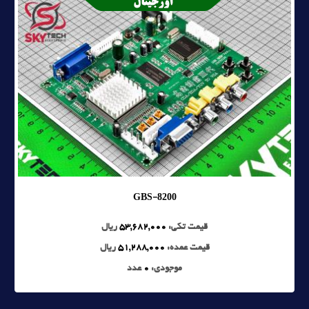
GBS-8200
قیمت تکی:
53,682,000
ریال
قیمت عمده:
51,288,000
ریال
موجودی:
0
عدد