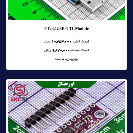
FT232 USB-TTL Module
قیمت تکی:
10,353,000
ریال
قیمت عمده:
9,870,000
ریال
موجودی:
0
عدد