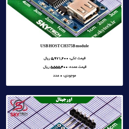
USB HOST CH375B module
قیمت تکی:
5,971,200
ریال
قیمت عمده:
5,555,400
ریال
موجودی:
0
عدد