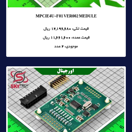
MPCIE4U-F01 VER002 MEDULE
قیمت تکی:
12,196,680
ریال
قیمت عمده:
11,661,600
ریال
موجودی:
2
عدد