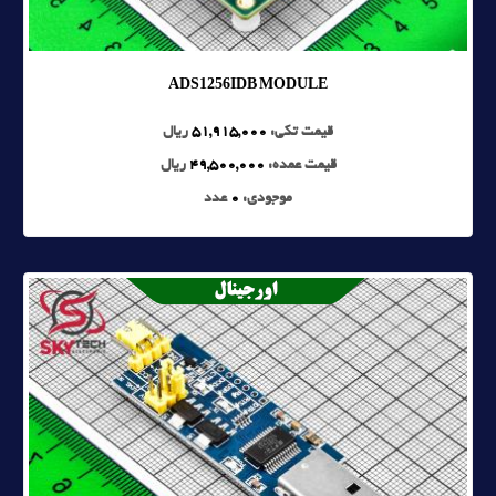
ADS1256IDB MODULE
قیمت تکی:
51,915,000
ریال
قیمت عمده:
49,500,000
ریال
موجودی:
0
عدد