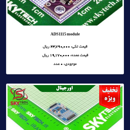
ADS1115 module
قیمت تکی:
23,790,000
ریال
قیمت عمده:
19,170,000
ریال
موجودی:
0
عدد