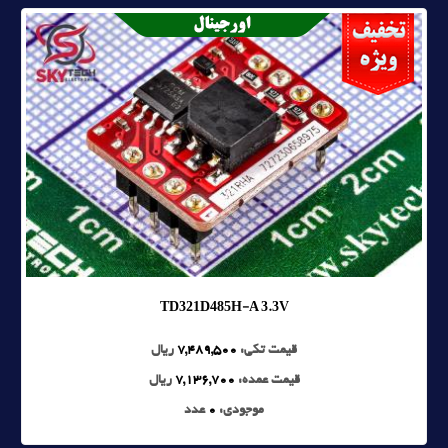
TD321D485H-A 3.3V
قیمت تکی:
7,489,500
ریال
قیمت عمده:
7,136,700
ریال
موجودی:
0
عدد