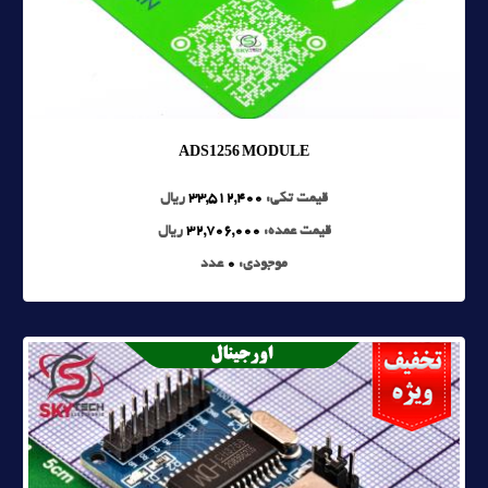
ADS1256 MODULE
قیمت تکی:
33,512,400
ریال
قیمت عمده:
32,706,000
ریال
موجودی:
0
عدد