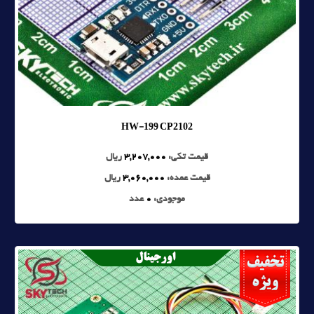
HW-199 CP2102
قیمت تکی:
3,207,000
ریال
قیمت عمده:
3,060,000
ریال
موجودی:
0
عدد