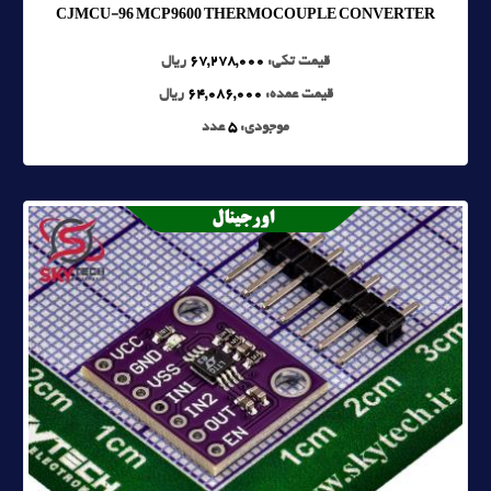
CJMCU-96 MCP9600 THERMOCOUPLE CONVERTER
قیمت تکی:
67,278,000
ریال
قیمت عمده:
64,086,000
ریال
موجودی:
5
عدد