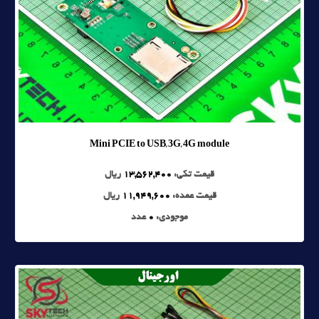
Mini PCIE to USB, 3G, 4G module
قیمت تکی:
13,562,400
ریال
قیمت عمده:
11,949,600
ریال
موجودی:
0
عدد