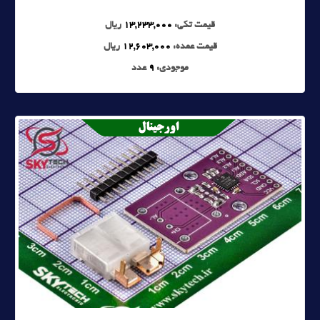
قیمت تکی:
13,233,000
ریال
قیمت عمده:
12,603,000
ریال
موجودی:
9
عدد