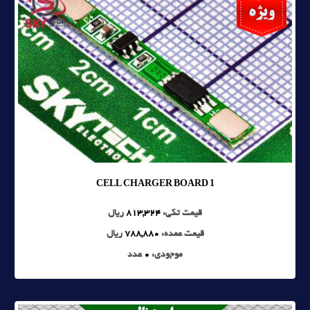
1 CELL CHARGER BOARD
قیمت تکی:
813,324
ریال
قیمت عمده:
788,880
ریال
موجودی:
0
عدد