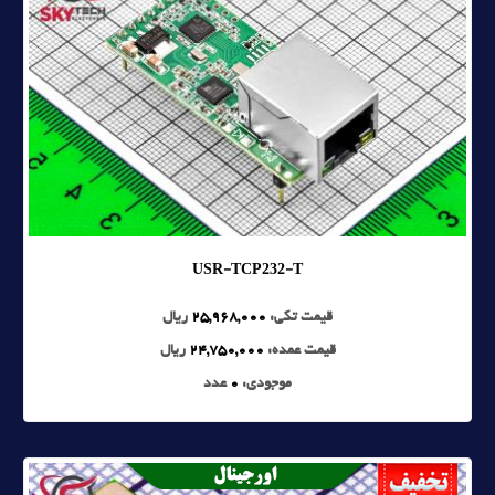
USR-TCP232-T
قیمت تکی:
25,968,000
ریال
قیمت عمده:
24,750,000
ریال
موجودی:
0
عدد