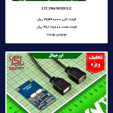
LTC1966 MODULE
قیمت تکی:
27,420,000
ریال
قیمت عمده:
26,118,000
ریال
موجودی:
5
عدد