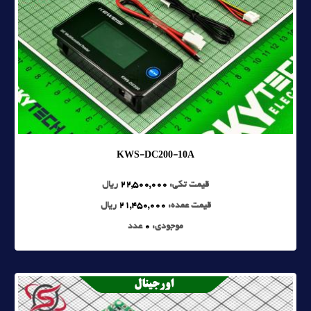
KWS-DC200-10A
قیمت تکی:
22,500,000
ریال
قیمت عمده:
21,450,000
ریال
موجودی:
0
عدد