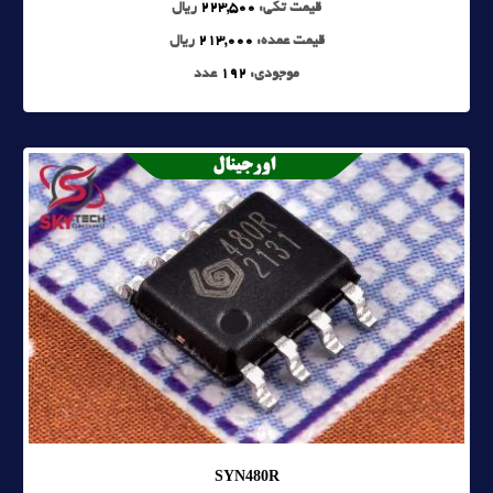
قیمت تکی:
223,500
ریال
قیمت عمده:
213,000
ریال
موجودی:
192
عدد
SYN480R