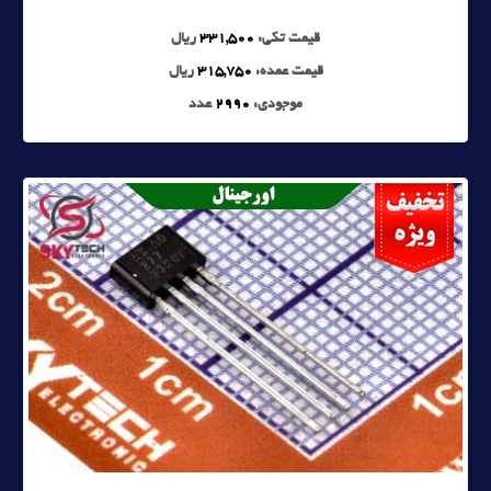
قیمت تکی:
331,500
ریال
قیمت عمده:
315,750
ریال
موجودی:
2990
عدد