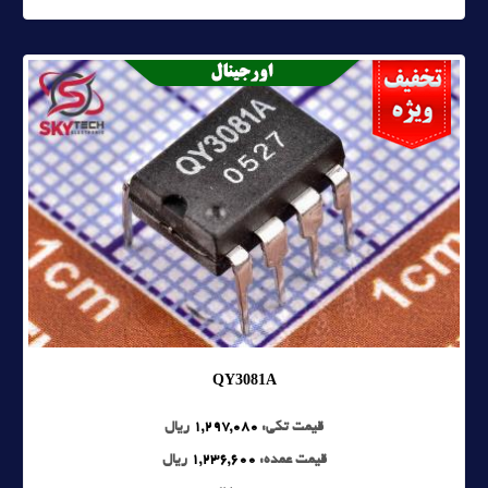
QY3081A
قیمت تکی:
1,297,080
ریال
قیمت عمده:
1,236,600
ریال