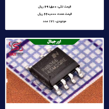
قیمت تکی:
691,500
ریال
قیمت عمده:
660,000
ریال
موجودی:
171
عدد