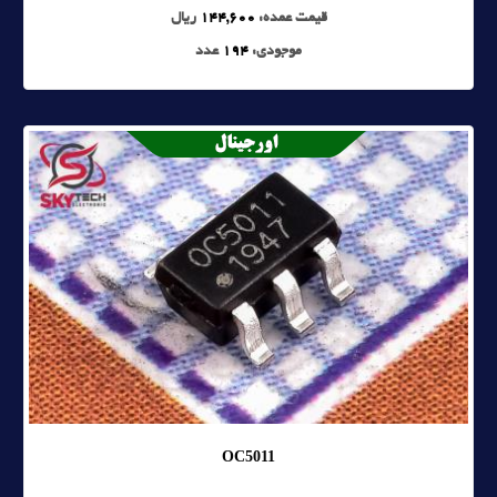
قیمت عمده:
144,600
ریال
موجودی:
194
عدد
OC5011