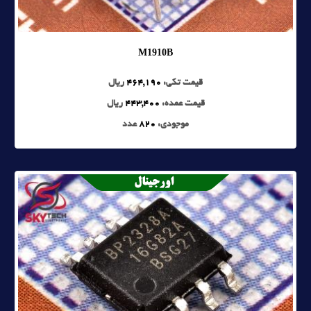
M1910B
قیمت تکی:
464,190
ریال
قیمت عمده:
443,400
ریال
موجودی:
820
عدد