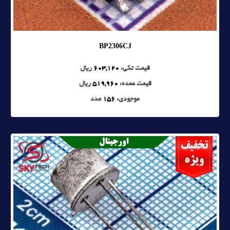
BP2306CJ
قیمت تکی:
603,120
ریال
قیمت عمده:
519,960
ریال
موجودی:
156
عدد