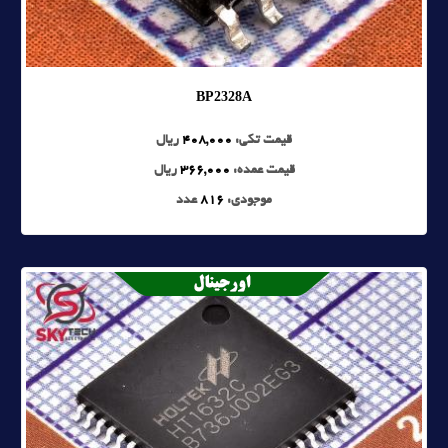
BP2328A
قیمت تکی:
408,000
ریال
قیمت عمده:
366,000
ریال
موجودی:
816
عدد