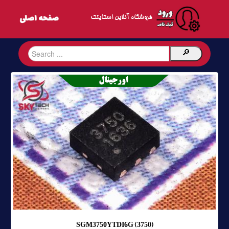
فروشگاه آنلاین اسکایتک
SGM3750YTDI6G (3750)