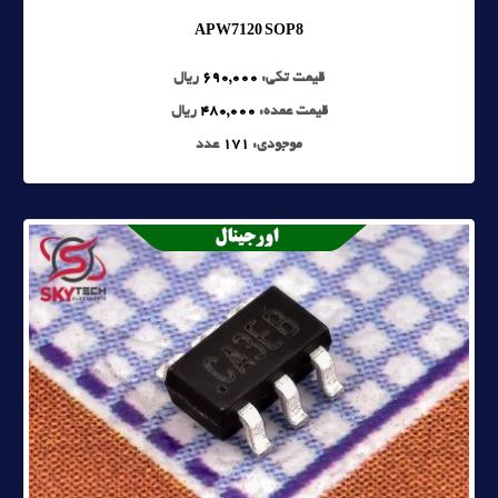
APW7120 SOP8
قیمت تکی:
690,000
ریال
قیمت عمده:
480,000
ریال
موجودی:
171
عدد