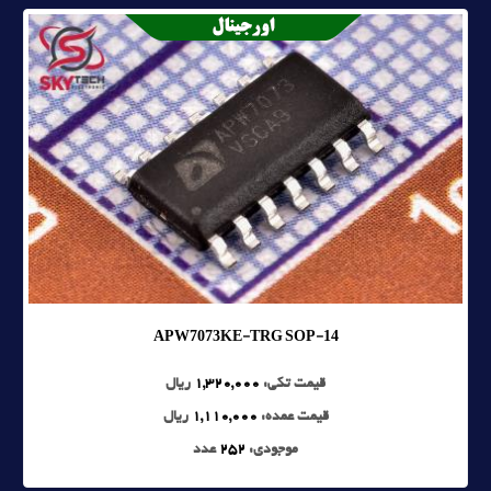
APW7073KE-TRG SOP-14
قیمت تکی:
1,320,000
ریال
قیمت عمده:
1,110,000
ریال
موجودی:
252
عدد