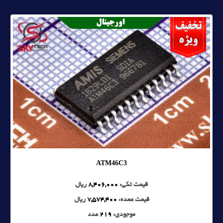
ATM46C3
قیمت تکی:
8,406,000
ریال
قیمت عمده:
7,574,400
ریال
موجودی:
219
عدد