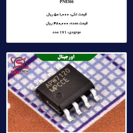
PN8366
قیمت تکی:
501,000
ریال
قیمت عمده:
480,000
ریال
موجودی:
171
عدد