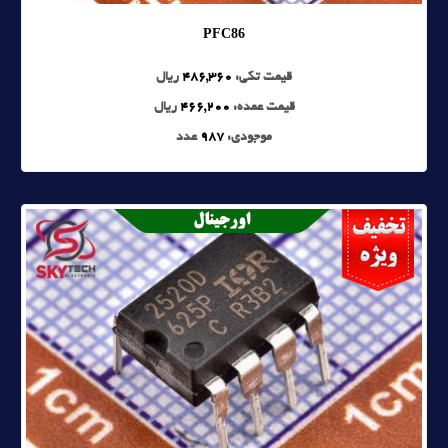
PFC86
قیمت تکی:
486,360
ریال
قیمت عمده:
466,200
ریال
موجودی:
987
عدد