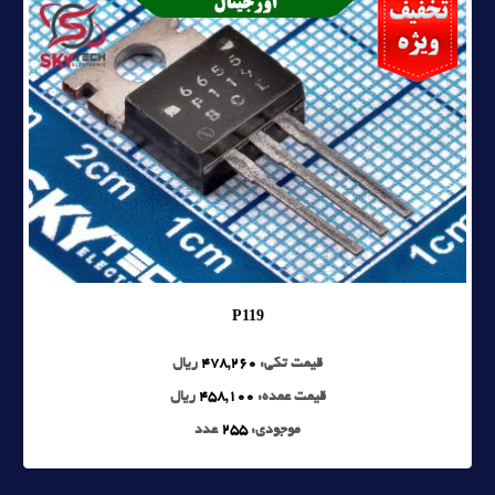
P119
قیمت تکی:
478,260
ریال
قیمت عمده:
458,100
ریال
موجودی:
255
عدد