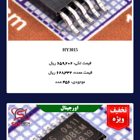
HY3015
قیمت تکی:
659,202
ریال
قیمت عمده:
628,332
ریال
موجودی:
456
عدد