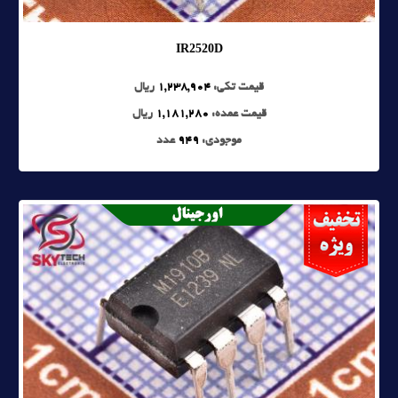
IR2520D
قیمت تکی:
1,238,904
ریال
قیمت عمده:
1,181,280
ریال
موجودی:
949
عدد