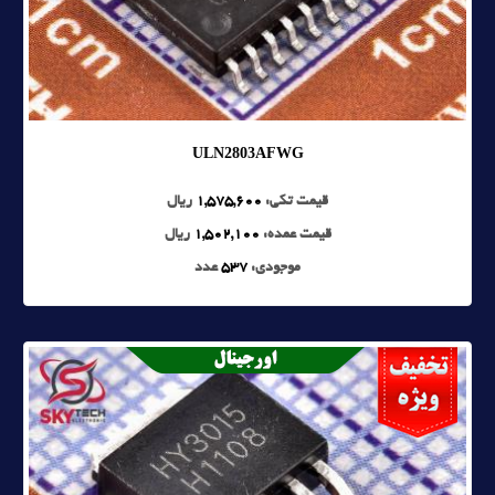
ULN2803AFWG
قیمت تکی:
1,575,600
ریال
قیمت عمده:
1,502,100
ریال
موجودی:
537
عدد