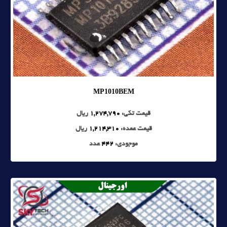
MP1010BEM
قیمت تکی:
1,274,790
ریال
قیمت عمده:
1,214,310
ریال
موجودی:
442
عدد