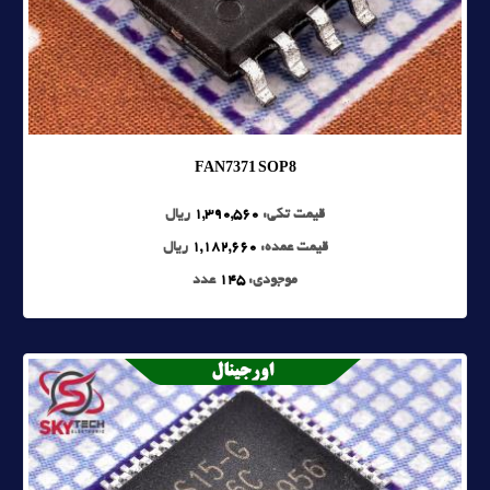
FAN7371 SOP8
قیمت تکی:
1,390,560
ریال
قیمت عمده:
1,182,660
ریال
موجودی:
145
عدد