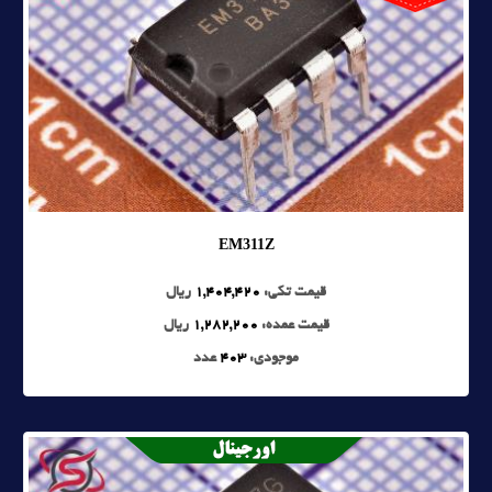
EM311Z
قیمت تکی:
1,404,420
ریال
قیمت عمده:
1,282,200
ریال
موجودی:
403
عدد