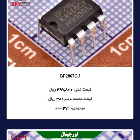
BP2867GJ
قیمت تکی:
397,800
ریال
قیمت عمده:
381,000
ریال
موجودی:
271
عدد