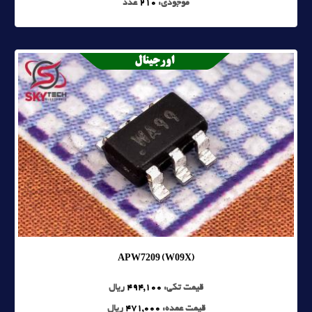
موجودی:
210
عدد
APW7209 (W09X)
قیمت تکی:
494,100
ریال
قیمت عمده:
471,000
ریال