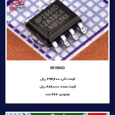
BP2866D
قیمت تکی:
294,600
ریال
قیمت عمده:
282,000
ریال
موجودی:
262
عدد