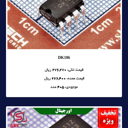
DK106
قیمت تکی:
276,270
ریال
قیمت عمده:
266,400
ریال
موجودی:
405
عدد