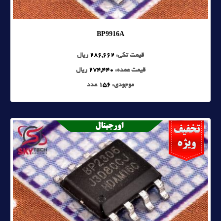
BP9916A
قیمت تکی:
286,662
ریال
قیمت عمده:
274,440
ریال
موجودی:
156
عدد