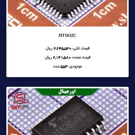
HT1632C
قیمت تکی:
2,245,530
ریال
قیمت عمده:
2,141,580
ریال
موجودی:
553
عدد