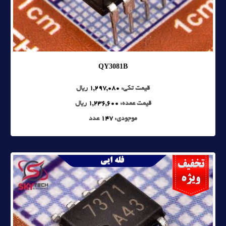
QY3081B
قیمت تکی:
1,297,080
ریال
قیمت عمده:
1,236,600
ریال
موجودی:
147
عدد