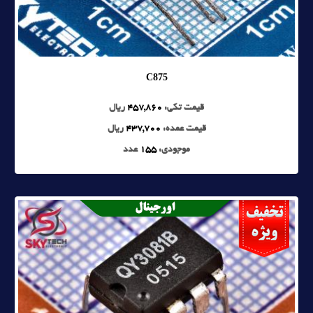
C875
قیمت تکی:
457,860
ریال
قیمت عمده:
437,700
ریال
موجودی:
155
عدد