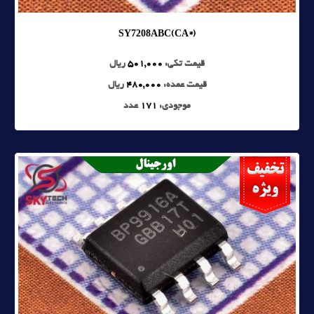
SY7208ABC(CA*)
قیمت تکی:
501,000
ریال
قیمت عمده:
480,000
ریال
موجودی:
171
عدد