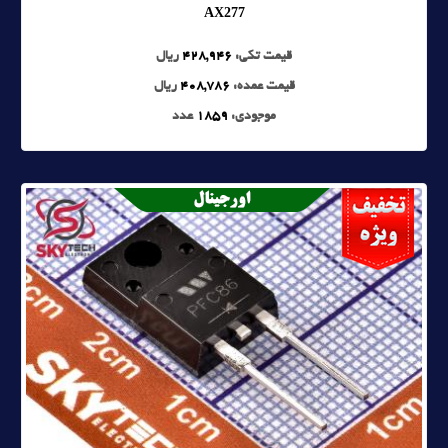
AX277
قیمت تکی:
428,946
ریال
قیمت عمده:
408,786
ریال
موجودی:
1859
عدد