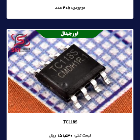
موجودی:
205
عدد
TC118S
قیمت تکی:
151,530
ریال