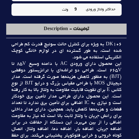
9
حداکثر ولتاژ ورودي
ولت
توضیحات - Description
DK106 به ويژه براي کنترل حالت سوئيچ قدرت کم طراحي
شده است، به طور گسترده اي در لوازم خانگي کوچک
الکتريکي استفاده مي شود.
اين محصول داراي ورودي AC با دامنه وسيع 85V تا
265V است. طراحي دو تراشه‌اي با ترانزيستور دوقطبي
(BJT) به منظور کاهش هزينه‌ها صورت گرفته است. مدار
ديجيتال MOS با طراحي مقياس بزرگ و درايو BJT از نوع
کلاس E براي تقويت قابليت مقاومت به ولتاژ بالا به کار رفته
است. اين محصول داراي طراحي مدار تأمين برق خودکار
است و نيازي به IC اضافي براي تأمين برق ندارد تا تعداد
قطعات و هزينه‌ها کاهش يابد. همچنين، داراي مدار داخلي
براي رانش جريان با ولتاژ ثابت بالا است که نياز به مقاومت
اضافي را از بين مي‌برد. اين دستگاه از حفاظت در برابر
اضافه جريان، اضافه بار، اضافه دما، اضافه ولتاژ، اتصال
کوتاه خروجي و خرابي فتوکوپلر پشتيباني مي‌کند. براي حفظ