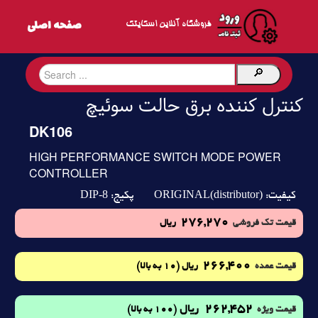
فروشگاه آنلاین اسکایتک
کنترل کننده برق حالت سوئیچ
DK106
HIGH PERFORMANCE SWITCH MODE POWER
CONTROLLER
DIP-8
ORIGINAL(distributor)
کیفیت:
پکیج:
276,270
قیمت تک فروشی
ریال
266,400
(10 به بالا)
قیمت عمده
ریال
262,452
ریال
(100 به بالا)
قیمت ویژه