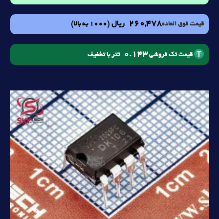
260,478
ریال
(1000 به بالا)
قیمت فوق العاده
0.143
تتر با تخفیف
قیمت تک فروشی