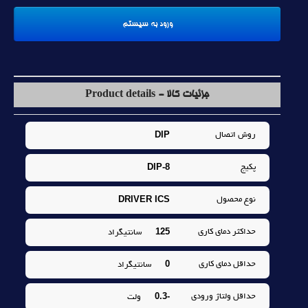
جزئیات کالا - Product details
DIP
روش اتصال
DIP-8
پکيج
DRIVER ICS
نوع محصول
125
حداکثر دماي کاري
سانتيگراد
0
حداقل دماي کاري
سانتيگراد
-0.3
حداقل ولتاژ ورودي
ولت