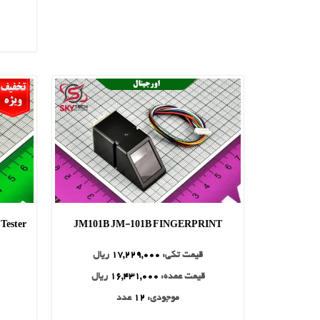
 Tester
JM101B JM-101B FINGERPRINT
قیمت تکی:
17,229,000
ریال
قیمت عمده:
16,431,000
ریال
موجودی:
12
عدد