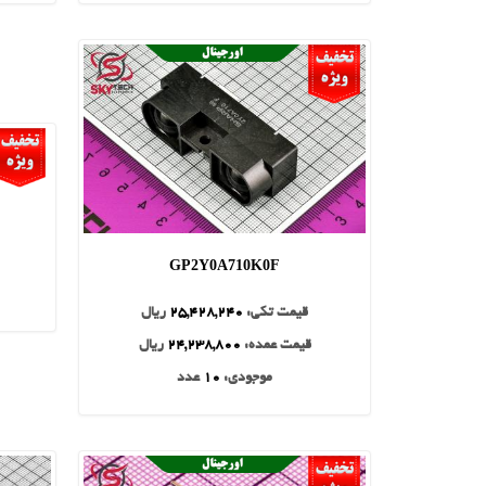
GP2Y0A710K0F
قیمت تکی:
25,428,240
ریال
قیمت عمده:
24,238,800
ریال
موجودی:
10
عدد