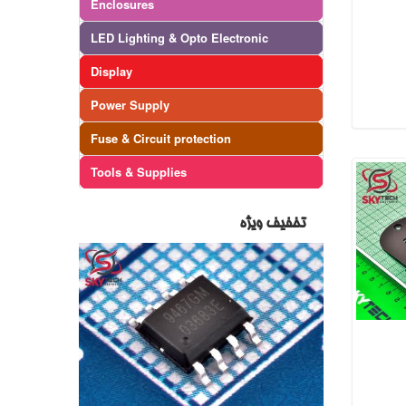
Enclosures
LED Lighting & Opto Electronic
Display
Power Supply
Fuse & Circuit protection
Tools & Supplies
تخفیف ویژه