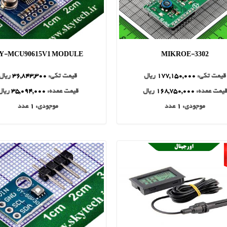
Y-MCU90615V1 MODULE
MIKROE-3302
قیمت تکی:
177,150,000
ریال
قیمت تکی:
36,843,300
ریال
یمت عمده:
168,750,000
ریال
قیمت عمده:
35,094,000
ریال
موجودی:
1
عدد
موجودی:
1
عدد