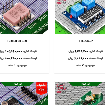
1230-030G-3L
XH-M452
قیمت تکی:
6,499,200
ریال
قیمت تکی:
105,960,000
ریال
قیمت عمده:
6,289,200
ریال
قیمت عمده:
100,920,000
ریا
موجودی:
3
عدد
موجودی:
1
عدد