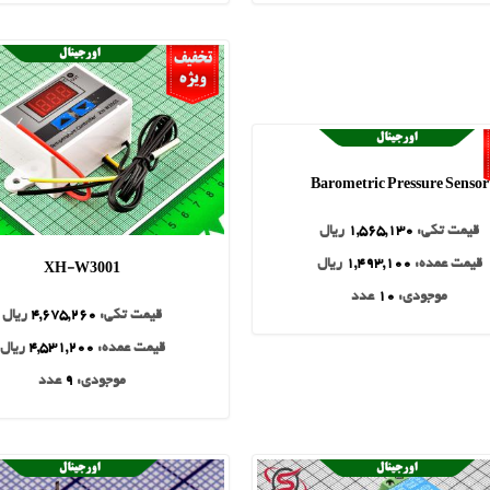
Barometric Pressure Sensor
قیمت تکی:
1,565,130
ریال
XH-W3001
قیمت عمده:
1,493,100
ریال
موجودی:
10
عدد
قیمت تکی:
4,675,260
ریال
قیمت عمده:
4,531,200
ریال
موجودی:
9
عدد