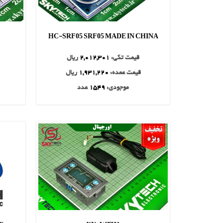
HC-SRF05 SRF05 MADE IN CHINA
قیمت تکی:
2,012,301
ریال
قیمت عمده:
1,931,220
ریال
موجودی:
1549
عدد