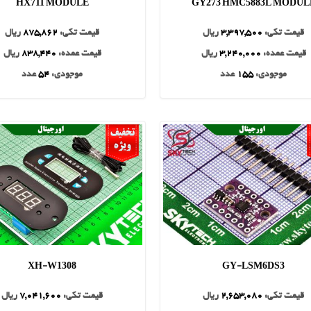
HX711 MODULE
GY273 HMC5883L MODUL
قیمت تکی:
3,397,500
ریال
قیمت تکی:
875,862
ریال
قیمت عمده:
3,240,000
ریال
قیمت عمده:
838,440
ریال
موجودی:
155
عدد
موجودی:
54
عدد
XH-W1308
GY-LSM6DS3
قیمت تکی:
2,653,080
ریال
قیمت تکی:
7,041,600
ریال