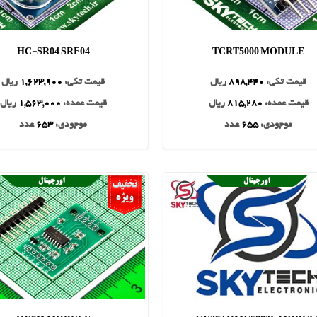
HC-SR04 SRF04
TCRT5000 MODULE
قیمت تکی:
898,440
ریال
قیمت تکی:
1,623,900
ریال
قیمت عمده:
815,280
ریال
قیمت عمده:
1,563,000
ریال
موجودی:
655
عدد
موجودی:
653
عدد