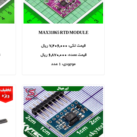
MAX31865 RTD MODULE
قیمت تکی:
7,206,000
ریال
قیمت عمده:
6,870,000
ریال
ق
موجودی:
1
عدد