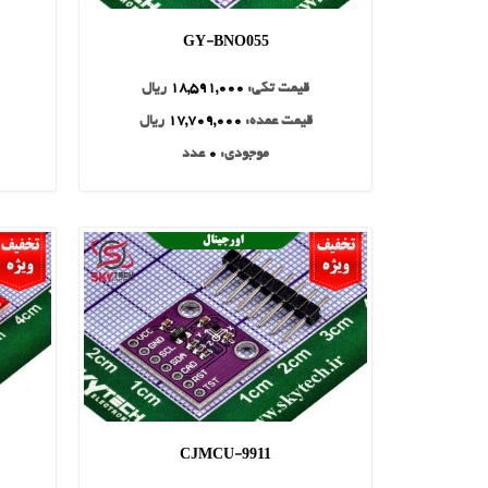
GY-BNO055
قیمت تکی:
18,591,000
ریال
قیمت عمده:
17,709,000
ریال
موجودی:
0
عدد
CJMCU-9911