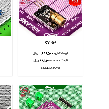
KY-008
قیمت تکی:
1,189,500
ریال
قیمت عمده:
981,600
ریال
موجودی:
5
عدد