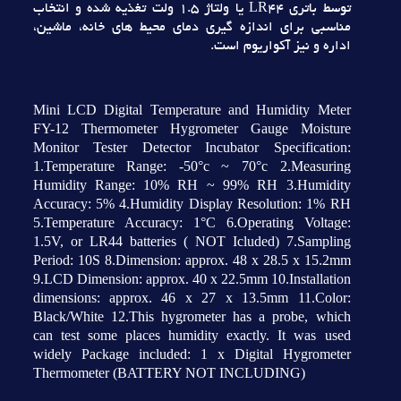
توسط باتري LR44 يا ولتاژ 1.5 ولت تغذيه شده و انتخاب
مناسبي براي اندازه گيري دماي محيط هاي خانه، ماشين،
اداره و نيز آکواريوم است.
Mini LCD Digital Temperature and Humidity Meter
FY-12 Thermometer Hygrometer Gauge Moisture
Monitor Tester Detector Incubator Specification:
1.Temperature Range: -50°c ~ 70°c 2.Measuring
Humidity Range: 10% RH ~ 99% RH 3.Humidity
Accuracy: 5% 4.Humidity Display Resolution: 1% RH
5.Temperature Accuracy: 1°C 6.Operating Voltage:
1.5V, or LR44 batteries ( NOT Icluded) 7.Sampling
Period: 10S 8.Dimension: approx. 48 x 28.5 x 15.2mm
9.LCD Dimension: approx. 40 x 22.5mm 10.Installation
dimensions: approx. 46 x 27 x 13.5mm 11.Color:
Black/White 12.This hygrometer has a probe, which
can test some places humidity exactly. It was used
widely Package included: 1 x Digital Hygrometer
Thermometer (BATTERY NOT INCLUDING)