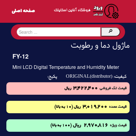
فروشگاه آنلاین اسکایتک
ماژول دما و رطوبت
FY-12
Mini LCD Digital Temperature and Humidity Meter
ORIGINAL(distributor)
کیفیت:
پکیج:
3,422,400
قیمت تک فروشی
ریال
3,019,200
(10 به بالا)
قیمت عمده
ریال
2,970,816
ریال
(100 به بالا)
قیمت ویژه