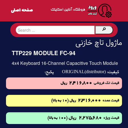
فروشگاه آنلاین اسکایتک
ماژول تاچ خازنی
TTP229 MODULE FC-94
4x4 Keyboard 16-Channel Capacitive Touch Module
ORIGINAL(distributor)
کیفیت:
پکیج:
2,416,800
قیمت تک فروشی
ریال
2,316,000
(10 به بالا)
قیمت عمده
ریال
2,275,680
ریال
(100 به بالا)
قیمت ویژه