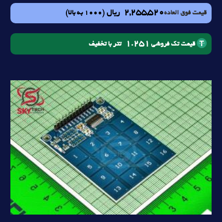
2,255,520
ریال
(1000 به بالا)
قیمت فوق العاده
1.251
تتر با تخفیف
قیمت تک فروشی