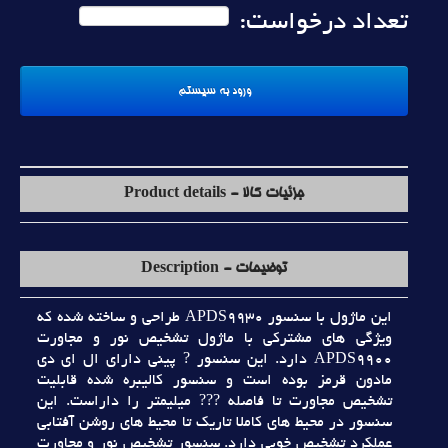
تعداد درخواست:
جزئیات کالا - Product details
توضیحات - Description
اين ماژول با سنسور APDS9930 طراحي و ساخته شده که
ويژگي هاي مشترکي با ماژول تشخيص نور و مجاورت
APDS9900 دارد. اين سنسور ? پيني داراي ال اي دي
مادون قرمز بوده است و سنسور کاليبره شده قابليت
تشخيص مجاورت تا فاصله ??? ميليمتر را داراست. اين
سنسور در محيط هاي کاملا تاريک تا محيط هاي روشن آفتابي
عملکرد تشخيص خوبي دارد. سنسور تشخيص نور و مجاورت