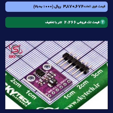
3,870,672
ریال
(1000 به بالا)
قیمت فوق العاده
2.266
تتر با تخفیف
قیمت تک فروشی