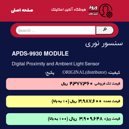
فروشگاه آنلاین اسکایتک
سنسور نوری
APDS-9930 MODULE
Digital Proximity and Ambient Light Sensor
ORIGINAL(distributor)
کیفیت:
پکیج:
4,377,360
قیمت تک فروشی
ریال
3,987,600
(10 به بالا)
قیمت عمده
ریال
3,909,648
ریال
(100 به بالا)
قیمت ویژه