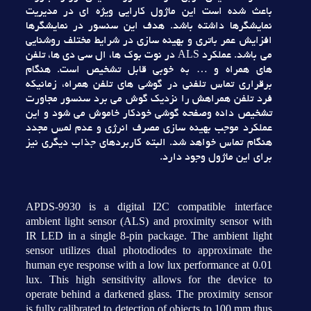
باعث شده است اين ماژول کارايي ويژه اي در مديريت
نمايشگرها داشته باشد. هدف اين سنسور در نمايشگرها
افزايش عمر باتري و بهينه سازي در شرايط مختلف روشنايي
مي باشد. عملکرد ALS در نوت بوک ها، ال سي دي ها، تلفن
هاي همراه و … به خوبي قابل تشخيص است. هنگام
برقراري تماس تلفني در گوشي هاي تلفن همراه، زمانيکه
فرد تلفن همراهش را نزديک گوش مي برد سنسور مجاورت
تشخيص داده وصفحه گوشي خودکار خاموش مي شود و اين
عملکرد موجب بهينه سازي مصرف انرژي و عدم لمس مجدد
هنگام تماس خواهد شد. البته کاربردهاي جذاب ديگري نيز
براي اين ماژول وجود دارد.
APDS-9930 is a digital I2C compatible interface
ambient light sensor (ALS) and proximity sensor with
IR LED in a single 8-pin package. The ambient light
sensor utilizes dual photodiodes to approximate the
human eye response with a low lux performance at 0.01
lux. This high sensitivity allows for the device to
operate behind a darkened glass. The proximity sensor
is fully calibrated to detection of objects to 100 mm thus