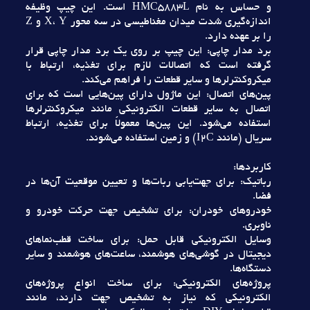
و حساس به نام HMC5883L است. اين چيپ وظيفه
اندازه‌گيري شدت ميدان مغناطيسي در سه محور X، Y و Z
را بر عهده دارد.
برد مدار چاپي: اين چيپ بر روي يک برد مدار چاپي قرار
گرفته است که اتصالات لازم براي تغذيه، ارتباط با
ميکروکنترلرها و ساير قطعات را فراهم مي‌کند.
پين‌هاي اتصال: اين ماژول داراي پين‌هايي است که براي
اتصال به ساير قطعات الکترونيکي مانند ميکروکنترلرها
استفاده مي‌شود. اين پين‌ها معمولاً براي تغذيه، ارتباط
سريال (مانند I2C) و زمين استفاده مي‌شوند.
کاربردها:
رباتيک: براي جهت‌يابي ربات‌ها و تعيين موقعيت آن‌ها در
فضا.
خودروهاي خودران: براي تشخيص جهت حرکت خودرو و
ناوبري.
وسايل الکترونيکي قابل حمل: براي ساخت قطب‌نماهاي
ديجيتال در گوشي‌هاي هوشمند، ساعت‌هاي هوشمند و ساير
دستگاه‌ها.
پروژه‌هاي الکترونيکي: براي ساخت انواع پروژه‌هاي
الکترونيکي که نياز به تشخيص جهت دارند، مانند