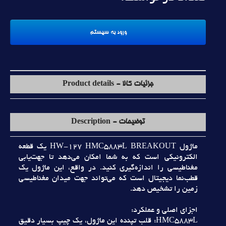
جزئیات کالا - Product details
توضیحات - Description
ماژول HW-127 HMC5883L BREAKOUT يک قطعه
الکترونيکي است که به شما امکان مي‌دهد تا جهت‌يابي
مغناطيسي را اندازه‌گيري کنيد. در واقع، اين ماژول يک
قطب‌نما ديجيتال است که مي‌تواند جهت ميدان مغناطيسي
زمين را تشخيص دهد.
اجزاي اصلي و عملکرد:
HMC5883L: قلب تپنده اين ماژول، يک چيپ بسيار دقيق