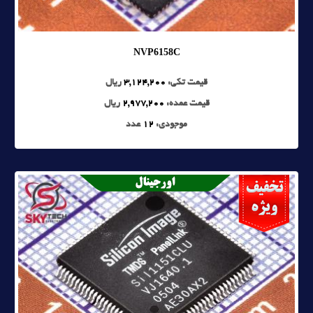
NVP6158C
قیمت تکی:
3,124,200
ریال
قیمت عمده:
2,977,200
ریال
موجودی:
12
عدد