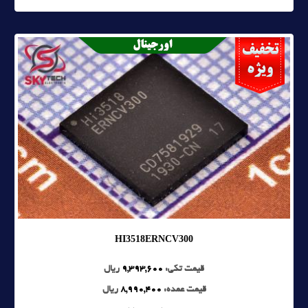
HI3518ERNCV300
قیمت تکی:
9,393,600
ریال
قیمت عمده:
8,990,400
ریال