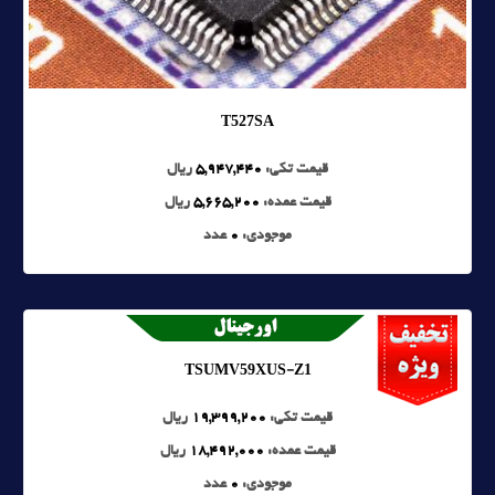
T527SA
قیمت تکی:
5,947,440
ریال
قیمت عمده:
5,665,200
ریال
موجودی:
0
عدد
TSUMV59XUS-Z1
قیمت تکی:
19,399,200
ریال
قیمت عمده:
18,492,000
ریال
موجودی:
0
عدد