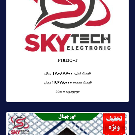
FT813Q-T
قیمت تکی:
17,084,400
ریال
قیمت عمده:
16,278,000
ریال
موجودی:
0
عدد