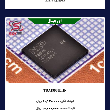
موجودی:
0
عدد
TDA19988BHN
قیمت تکی:
10,620,000
ریال
قیمت عمده:
10,200,000
ریال