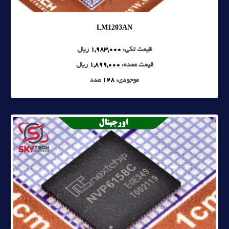
LM1203AN
قیمت تکی:
1,983,000
ریال
قیمت عمده:
1,899,000
ریال
موجودی:
128
عدد