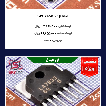
GPCV6248A-QLM51
قیمت تکی:
17,695,800
ریال
قیمت عمده:
16,855,800
ریال
موجودی:
0
عدد