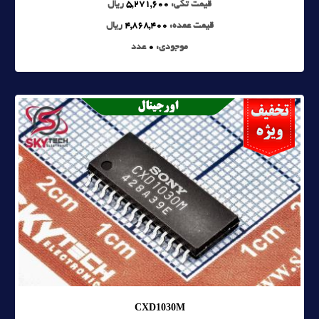
قیمت تکی:
5,271,600
ریال
قیمت عمده:
4,868,400
ریال
موجودی:
0
عدد
CXD1030M