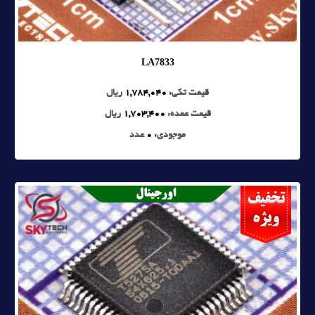
LA7833
قیمت تکی:
1,784,040
ریال
قیمت عمده:
1,703,400
ریال
موجودی:
0
عدد