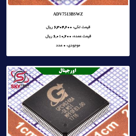
ADV7513BSWZ
قیمت تکی:
6,304,200
ریال
قیمت عمده:
6,010,200
ریال
موجودی:
0
عدد