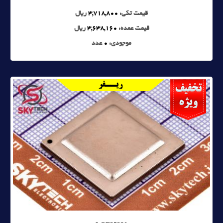
قیمت تکی:
3,718,800
ریال
قیمت عمده:
3,638,160
ریال
موجودی:
0
عدد