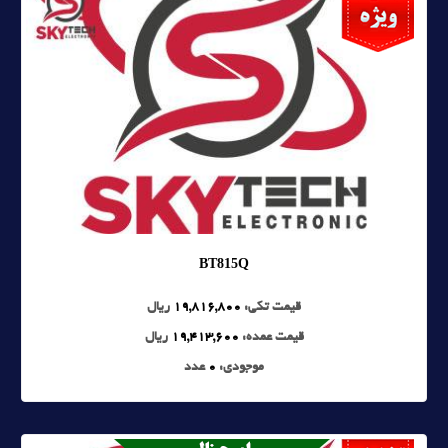
BT815Q
قیمت تکی:
19,816,800
ریال
قیمت عمده:
19,413,600
ریال
موجودی:
0
عدد