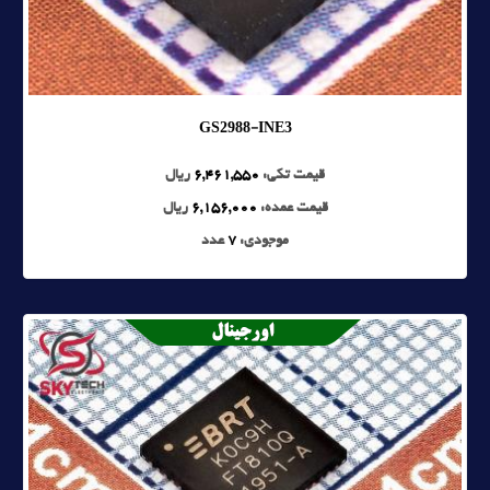
GS2988-INE3
قیمت تکی:
6,461,550
ریال
قیمت عمده:
6,156,000
ریال
موجودی:
7
عدد