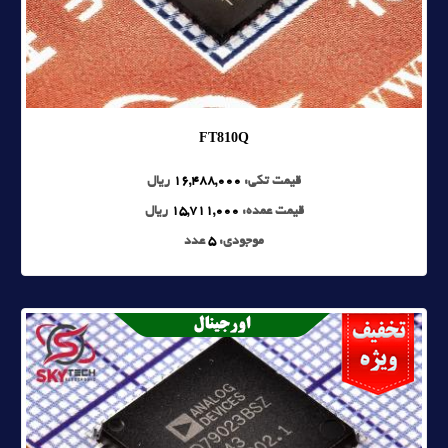
FT810Q
قیمت تکی:
16,488,000
ریال
قیمت عمده:
15,711,000
ریال
موجودی:
5
عدد