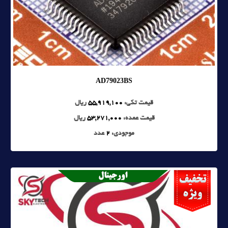
AD79023BS
قیمت تکی:
55,919,100
ریال
قیمت عمده:
53,271,000
ریال
موجودی:
2
عدد