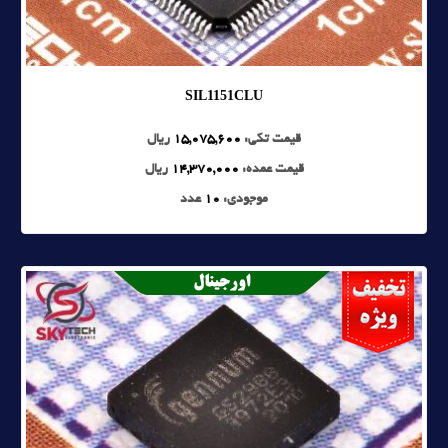
SIL1151CLU
قیمت تکی:
15,075,600
ریال
قیمت عمده:
14,370,000
ریال
موجودی:
10
عدد