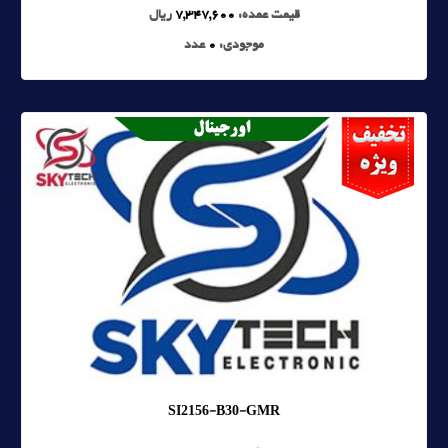
قیمت عمده:
7,347,600
ریال
موجودی:
0
عدد
SI2156-B30-GMR