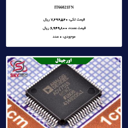
IT66021FN
قیمت تکی:
7,292,520
ریال
قیمت عمده:
6,949,800
ریال
موجودی:
0
عدد