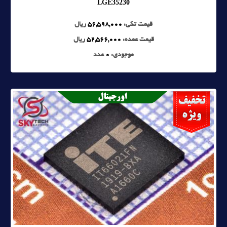
LGE35230
قیمت تکی:
56,598,000
ریال
قیمت عمده:
52,566,000
ریال
موجودی:
0
عدد