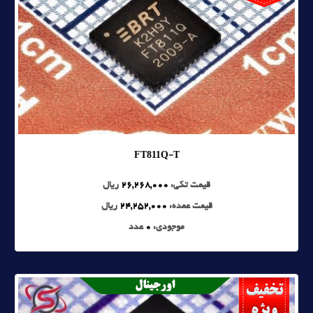
FT811Q-T
قیمت تکی:
26,268,000
ریال
قیمت عمده:
24,252,000
ریال
موجودی:
0
عدد