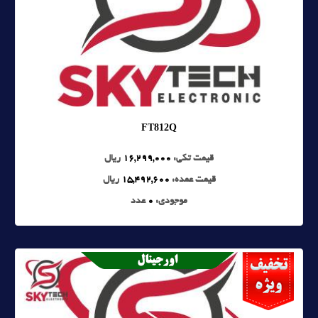
FT812Q
قیمت تکی:
16,299,000
ریال
قیمت عمده:
15,492,600
ریال
موجودی:
0
عدد