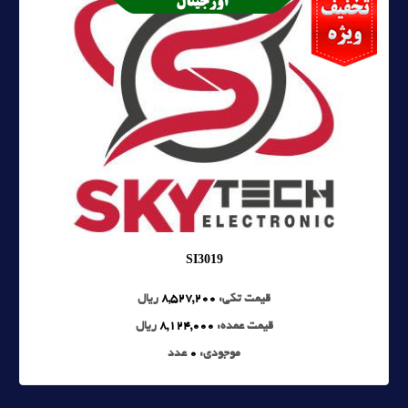
SI3019
قیمت تکی:
8,527,200
ریال
قیمت عمده:
8,124,000
ریال
موجودی:
0
عدد