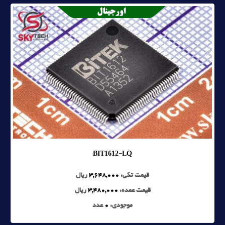
BIT1612-LQ
قیمت تکی:
3,648,000
ریال
قیمت عمده:
3,480,000
ریال
موجودی:
0
عدد