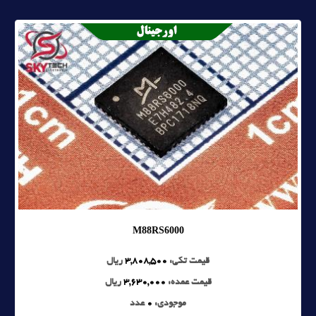
M88RS6000
قیمت تکی:
3,808,500
ریال
قیمت عمده:
3,630,000
ریال
موجودی:
0
عدد