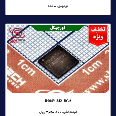
موجودی:
0
عدد
R0049-342-BGA
قیمت تکی:
7,750,800
ریال