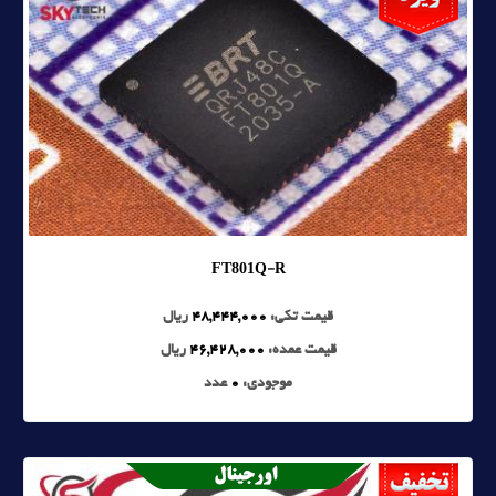
FT801Q-R
قیمت تکی:
48,444,000
ریال
قیمت عمده:
46,428,000
ریال
موجودی:
0
عدد