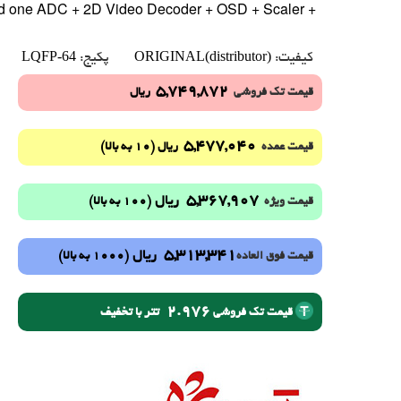
ted one ADC + 2D Video Decoder + OSD + Scaler +
LQFP-64
ORIGINAL(distributor)
کیفیت:
پکیج:
5,749,872
قیمت تک فروشی
ریال
5,477,040
(10 به بالا)
قیمت عمده
ریال
5,367,907
ریال
(100 به بالا)
قیمت ویژه
5,313,341
ریال
(1000 به بالا)
قیمت فوق العاده
2.976
تتر با تخفیف
قیمت تک فروشی