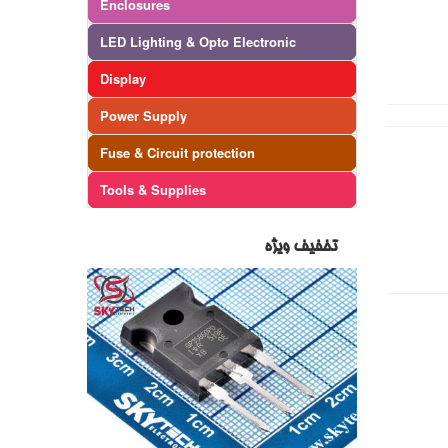
Enclosures
LED Lighting & Opto Electronic
Display
Power Supply
Fuse & Circuit protection
Tools & Supplies
تخفیف ویژه