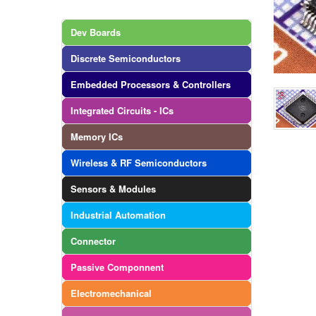
Dev Boards
Discrete Semiconductors
Embedded Processors & Controllers
Integrated Circuits - ICs
Memory ICs
Wireless & RF Semiconductors
Sensors & Modules
Industrial Automation
Connector
Passive Componnent
Electromechanical