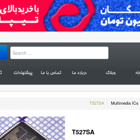
له
وبلاگ
درباره ما
تماس با ما
پیشنهادات
ث
T527SA
/
Multimedia ICs
T527SA