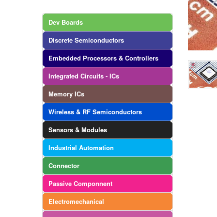
Dev Boards
Discrete Semiconductors
Embedded Processors & Controllers
Integrated Circuits - ICs
Memory ICs
Wireless & RF Semiconductors
Sensors & Modules
Industrial Automation
Connector
Passive Componnent
Electromechanical