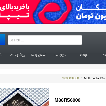
له
وبلاگ
درباره ما
تماس با ما
پیشنهادات
ث
M88RS6000
/
Multimedia ICs
M88RS6000