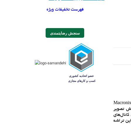
فهرست تخفیفات ویژه
سنجش رضایتمندی
M88RS6 يک تراشه (Chip) يا آي‌سي (IC) است که در زمينه تلويزيون ديجيتال (Digital TV) استفاده مي‌شود. اين تراشه توسط شرکت Macronix
د ماهواره‌گيري (Satellite reception)، تيونر (Tuner) و پردازش تصوير
 با کيفيت بالا استفاده مي‌کند. با استفاده از M88RS6000، مي‌توان کانال‌هاي
اين تراشه