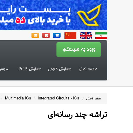
صفحه اصلی
سفارش خارجی
سفارش PCB
مرسو
/
Multimedia ICs
/
Integrated Circuits - ICs
صفحه اصلی
/
تراشه چند رسانه‌ای‏‏‎