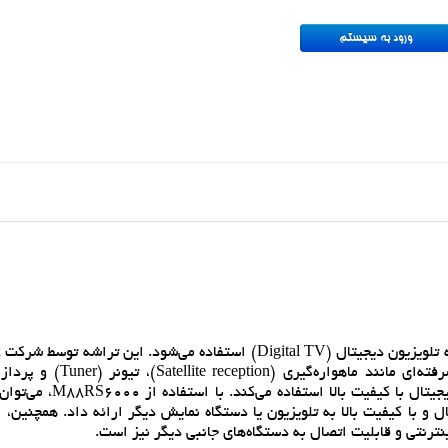
000
International توليد شده است. M88RS6000 از تکنولوژي پيشرفته‌اي مانن
(Image processing) براي فراهم کردن تجربه تماشاي تلويزيون ديجيتال
 و با کيفيت بالا به تلويزيون يا دستگاه نمايش ديگر ارائه داد. همچنين، 
نترنتي و قابليت اتصال به دستگاه‌هاي جانبي ديگر نيز است.