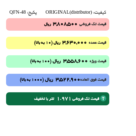
QFN-48
ORIGINAL(distributor)
کیفیت:
پکیج:
3,808,500
قیمت تک فروشی
ریال
3,630,000
(10 به بالا)
قیمت عمده
ریال
3,558,600
ریال
(100 به بالا)
قیمت ویژه
3,522,900
ریال
(1000 به بالا)
قیمت فوق العاده
1.971
تتر با تخفیف
قیمت تک فروشی