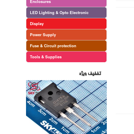
Enclosures
LED Lighting & Opto Electronic
Display
Power Supply
Fuse & Circuit protection
Tools & Supplies
تخفیف ویژه