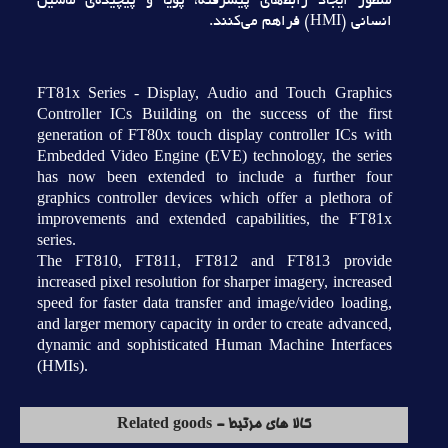
منظور ايجاد رابط‌هاي پيشرفته، پويا و پيچيده‌ي ماشين
انساني (HMI) فراهم مي‌کنند.
FT81x Series - Display, Audio and Touch Graphics
Controller ICs Building on the success of the first
generation of FT80x touch display controller ICs with
Embedded Video Engine (EVE) technology, the series
has now been extended to include a further four
graphics controller devices which offer a plethora of
improvements and extended capabilities, the FT81x
series.
The FT810, FT811, FT812 and FT813 provide
increased pixel resolution for sharper imagery, increased
speed for faster data transfer and image/video loading,
and larger memory capacity in order to create advanced,
dynamic and sophisticated Human Machine Interfaces
(HMIs).
کالا های مرتبط - Related goods