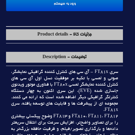
جزئیات کالا - Product details
توضیحات - Description
سري FT81x - آي سي هاي کنترل کننده گرافيکي نمايشگر،
صوتي و لمسي با تکيه بر موفقيت نسل اول آي سي هاي
کنترل کننده نمايشگر لمسي FT80x با فناوري موتور ويدئوي
جاسازي شده (EVE)، اين سري اکنون به چهار دستگاه
کنترلگر گرافيکي ديگر اضافه شده است که ارائه مي کنند.
مجموعه اي از پيشرفت ها و قابليت هاي توسعه يافته، سري
FT81x.
FT810، FT811، FT812 و FT813 وضوح پيکسلي بيشتري
را براي تصاوير واضح‌تر، افزايش سرعت براي انتقال سريعتر
داده‌ها و بارگذاري تصوير/فيلم، و ظرفيت حافظه بزرگ‌تر به