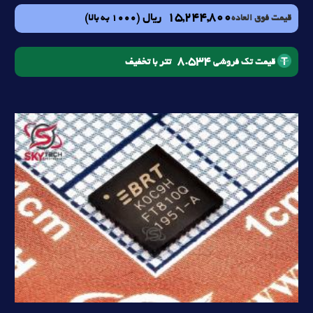
15,244,800
ریال
(1000 به بالا)
قیمت فوق العاده
8.534
تتر با تخفیف
قیمت تک فروشی