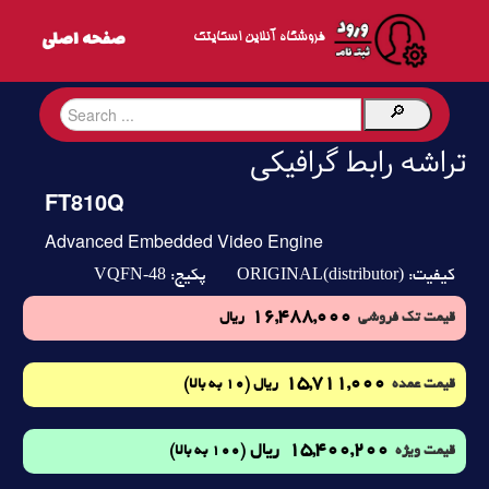
فروشگاه آنلاین اسکایتک
تراشه رابط گرافیکی
FT810Q
Advanced Embedded Video Engine
VQFN-48
ORIGINAL(distributor)
کیفیت:
پکیج:
16,488,000
قیمت تک فروشی
ریال
15,711,000
(10 به بالا)
قیمت عمده
ریال
15,400,200
ریال
(100 به بالا)
قیمت ویژه