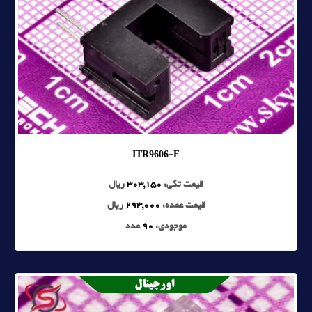
ITR9606-F
قیمت تکی:
303,150
ریال
قیمت عمده:
293,000
ریال
موجودی:
90
عدد