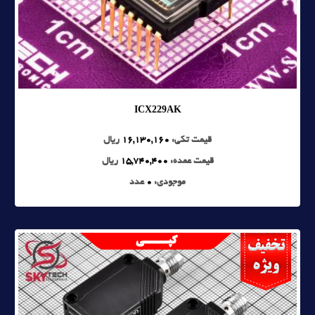
ICX229AK
قیمت تکی:
16,130,160
ریال
قیمت عمده:
15,740,400
ریال
موجودی:
0
عدد