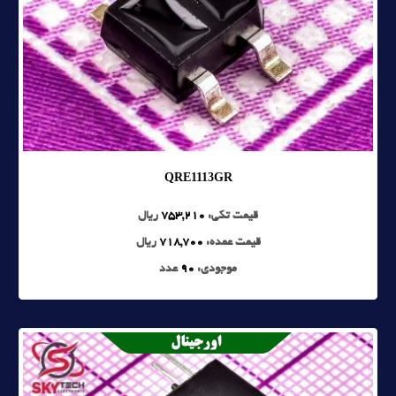
QRE1113GR
قیمت تکی:
753,210
ریال
قیمت عمده:
718,700
ریال
موجودی:
90
عدد