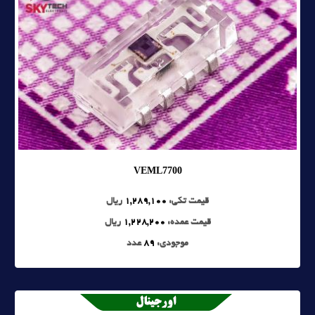
VEML7700
قیمت تکی:
1,289,100
ریال
قیمت عمده:
1,228,200
ریال
موجودی:
89
عدد