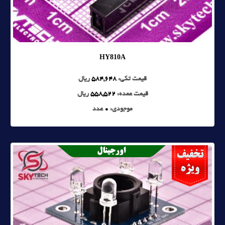
HY810A
قیمت تکی:
584,648
ریال
قیمت عمده:
558,522
ریال
موجودی:
0
عدد