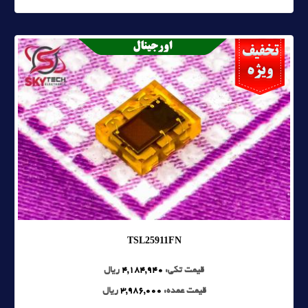
TSL25911FN
قیمت تکی:
4,184,940
ریال
قیمت عمده:
3,986,000
ریال