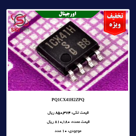
PQ1CX41H2ZPQ
قیمت تکی:
850,374
ریال
قیمت عمده:
810,180
ریال
موجودی:
10
عدد