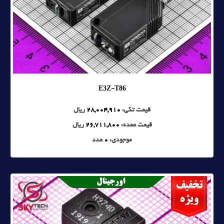
E3Z-T86
قیمت تکی:
28,004,910
ریال
قیمت عمده:
26,711,800
ریال
موجودی:
0
عدد