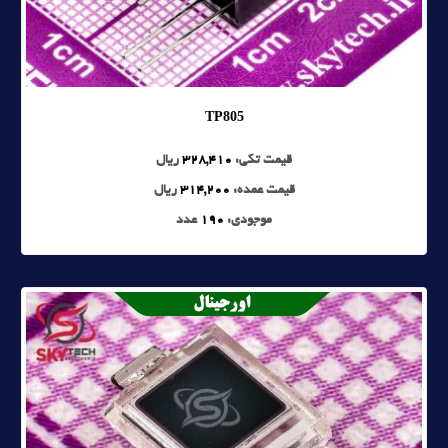
TP805
قیمت تکی:
328,410
ریال
قیمت عمده:
314,200
ریال
موجودی:
190
عدد