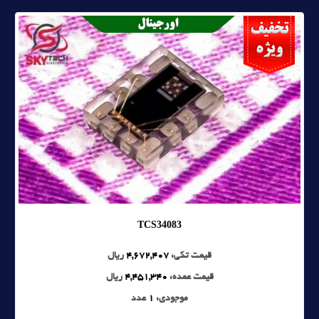
TCS34083
قیمت تکی:
4,672,407
ریال
قیمت عمده:
4,451,340
ریال
موجودی:
1
عدد