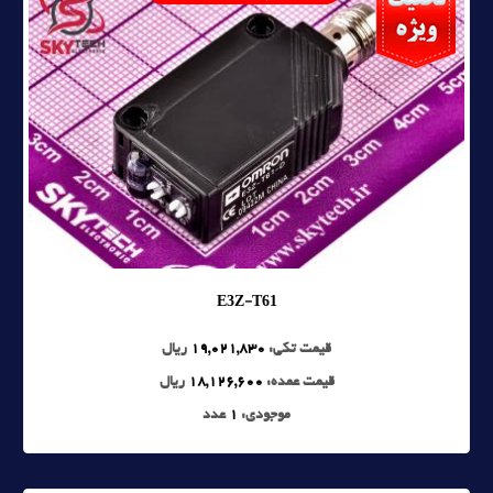
E3Z-T61
قیمت تکی:
19,021,830
ریال
قیمت عمده:
18,126,600
ریال
موجودی:
1
عدد