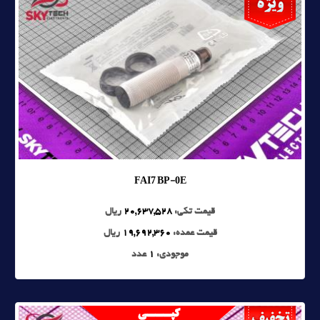
FAI7 BP-0E
قیمت تکی:
20,637,528
ریال
قیمت عمده:
19,692,360
ریال
موجودی:
1
عدد