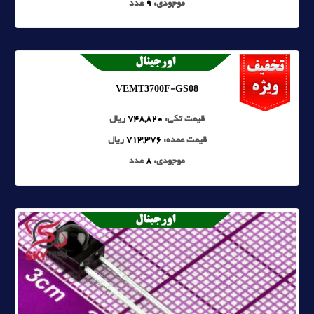
موجودی:
9
عدد
VEMT3700F-GS08
قیمت تکی:
748,820
ریال
قیمت عمده:
713,376
ریال
موجودی:
8
عدد