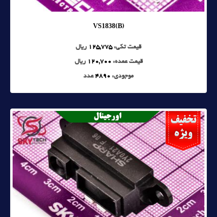
VS1838(B)
قیمت تکی:
125,775
ریال
قیمت عمده:
120,700
ریال
موجودی:
4890
عدد