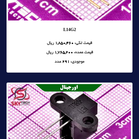
L14G2
قیمت تکی:
1,850,460
ریال
قیمت عمده:
1,765,200
ریال
موجودی:
291
عدد