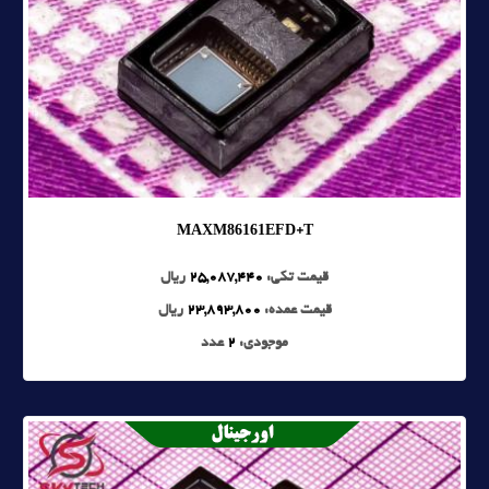
MAXM86161EFD+T
قیمت تکی:
25,087,440
ریال
قیمت عمده:
23,893,800
ریال
موجودی:
2
عدد