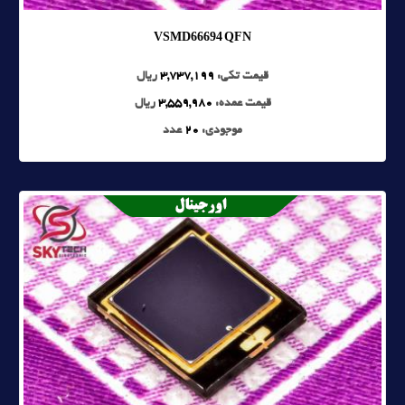
VSMD66694 QFN
قیمت تکی:
3,737,199
ریال
قیمت عمده:
3,559,980
ریال
موجودی:
20
عدد