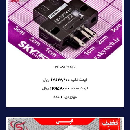
EE-SPY412
قیمت تکی:
14,644,200
ریال
قیمت عمده:
13,954,000
ریال
موجودی:
2
عدد