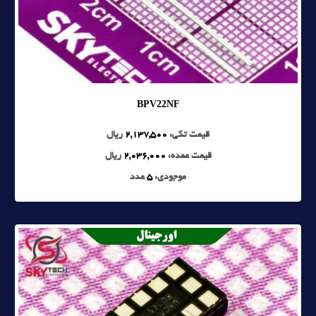
BPV22NF
قیمت تکی:
2,137,500
ریال
قیمت عمده:
2,036,000
ریال
موجودی:
5
عدد