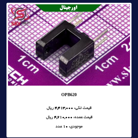
OPB620
قیمت تکی:
4,413,000
ریال
قیمت عمده:
4,210,000
ریال
موجودی:
10
عدد