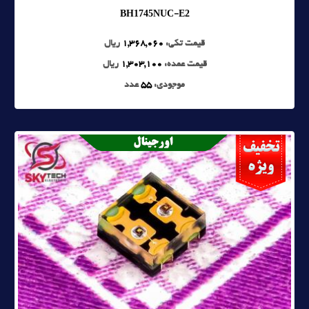
BH1745NUC-E2
قیمت تکی:
1,368,060
ریال
قیمت عمده:
1,303,100
ریال
موجودی:
55
عدد