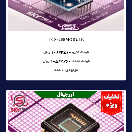
TCS3200 MODULE
قیمت تکی:
10,973,520
ریال
قیمت عمده:
10,583,760
ریال
موجودی:
0
عدد