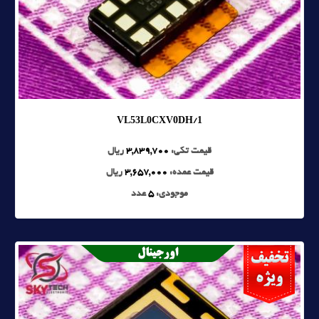
VL53L0CXV0DH/1
قیمت تکی:
3,839,700
ریال
قیمت عمده:
3,657,000
ریال
موجودی:
5
عدد