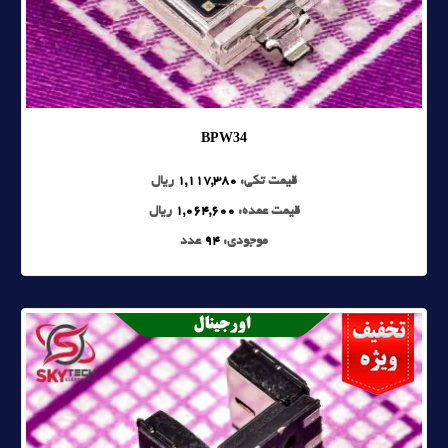
BPW34
قیمت تکی:
1,117,380
ریال
قیمت عمده:
1,064,600
ریال
موجودی:
94
عدد