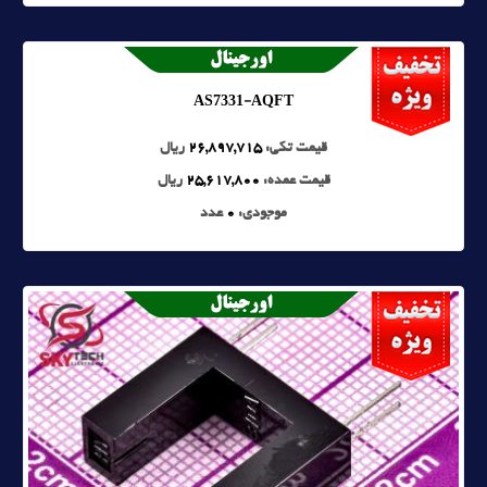
AS7331-AQFT
قیمت تکی:
26,897,715
ریال
قیمت عمده:
25,617,800
ریال
موجودی:
0
عدد