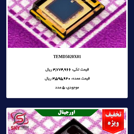
TEMD5020X01
قیمت تکی:
3,774,966
ریال
قیمت عمده:
3,595,920
ریال
موجودی:
5
عدد