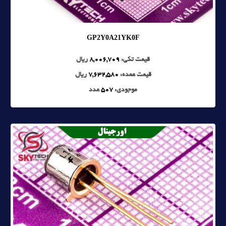
GP2Y0A21YK0F
قیمت تکی:
8,006,709
ریال
قیمت عمده:
7,632,580
ریال
موجودی:
507
عدد