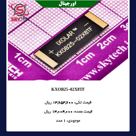
KXOB25-02X8TF
قیمت تکی:
13,653,600
ریال
قیمت عمده:
13,004,000
ریال
موجودی:
1
عدد