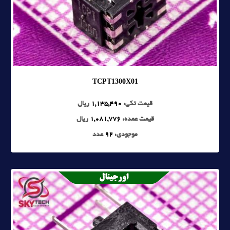
TCPT1300X01
قیمت تکی:
1,135,490
ریال
قیمت عمده:
1,081,776
ریال
موجودی:
92
عدد