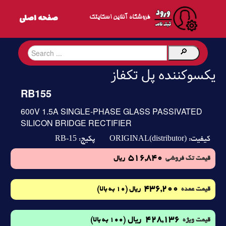
فروشگاه آنلاین اسکایتک
یکسوکننده پل تکفاز
RB155
600V 1.5A SINGLE-PHASE GLASS PASSIVATED
SILICON BRIDGE RECTIFIER
RB-15
ORIGINAL(distributor)
کیفیت:
پکیج:
516,840
قیمت تک فروشی
ریال
436,200
(10 به بالا)
قیمت عمده
ریال
428,136
ریال
(100 به بالا)
قیمت ویژه