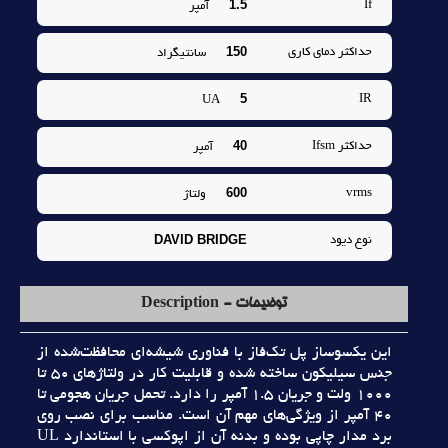
1.5
If
آمپر
150
حداکثر دماي کاري
سانتيگراد
5
IR
UA
40
حداکثر Ifsm
آمپر
600
vrms
ولتاژ
DAVID BRIDGE
نوع ديود
توضیحات - Description
اين يکسوساز پل تک‌فاز با فناوري شيشه‌اي محافظت‌شده از
جنس سيليکون ساخته شده و قابليت کار در ولتاژهاي 50 تا
1000 ولت و جريان 1.5 آمپر را دارد. تحمل جريان هجومي تا
40 آمپر از ويژگي‌هاي مهم آن است. مناسب براي نصب روي
برد مدار چاپي بوده و بدنه آن از اپوکسي با استاندارد UL