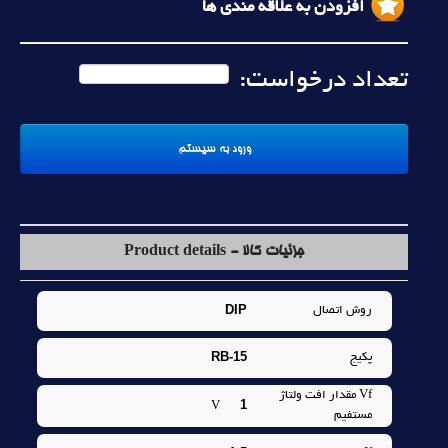
افزودن به علاقه مندی ها
تعداد درخواست:
جزئیات کالا - Product details
DIP
روش اتصال
RB-15
پکيج
Vf مقدار افت ولتاژ
1
V
مستفيم