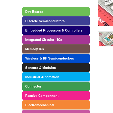
Dev Boards
Discrete Semiconductors
Embedded Processors & Controllers
Integrated Circuits - ICs
Memory ICs
Wireless & RF Semiconductors
Sensors & Modules
Industrial Automation
Connector
Passive Componnent
Electromechanical