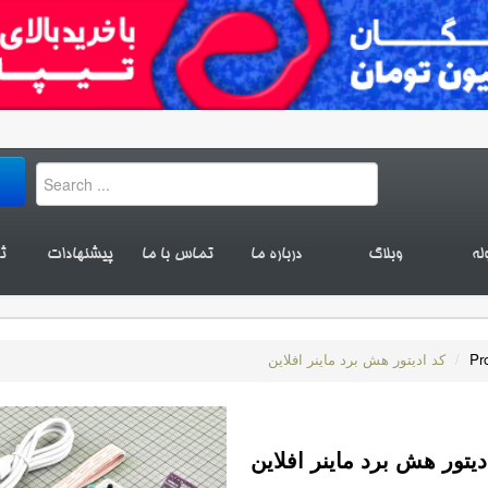
له
وبلاگ
درباره ما
تماس با ما
پیشنهادات
ث
Pr
/
کد اديتور هش برد ماينر افلاين
ديتور هش برد ماينر افلاين