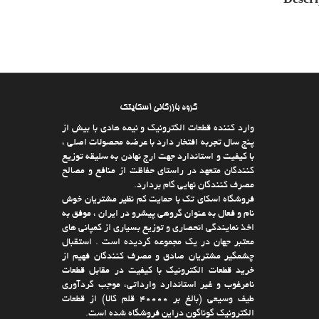
Descri
گروه بازرگانی اسکایتک
وارد كننده قطعات الکترونیک و نیمه هادی با بیش از
پنج سال تجربه افتخار دارد با عرضه محصولات اصلی ،
با كیفیت و استاندارد جهت ارج نهادن به سلیقه توزیع
كنندگان متعهد در راستای حفاظت از منافع و مصالح
مصرف كنندگان نهایی گام بردارد.
فروشگاه اسکای تک با حمایت كم نظیر مشتریان خوش
نام و فعال به عنوان گروهی پیشرو در ایران ، موفق به
اخذ نمایندگی انحصاری و توزیع بسیاری از كمپانی های
معتبر جهان در یك مجموعه گردیده است . استقبال
چشمگیر مشتریان صادق و مصرف كنندگان فهیم از
خرید قطعات الکترونیک با كیفیت در مقابل قطعات
نامرغوب و غیر استاندارد وارداتی، موجب گردآوری
طیف وسیعی (بالغ بر 40000 قلم كالا)‌ از قطعات
الکترونیک گوناگون دراین فروشگاه شده است.