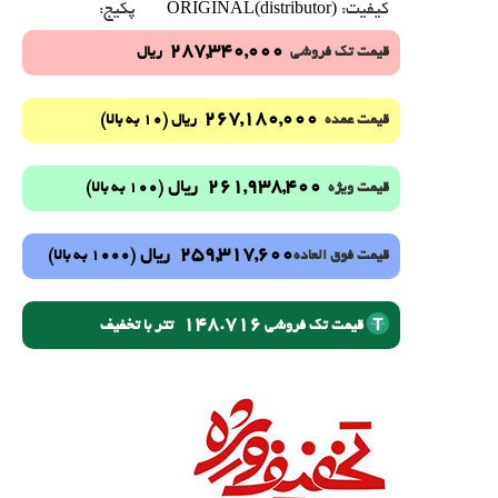
ORIGINAL(distributor)
کیفیت:
پکیج:
287,340,000
قیمت تک فروشی
ریال
267,180,000
(10 به بالا)
قیمت عمده
ریال
261,938,400
ریال
(100 به بالا)
قیمت ویژه
259,317,600
ریال
(1000 به بالا)
قیمت فوق العاده
148.716
تتر با تخفیف
قیمت تک فروشی