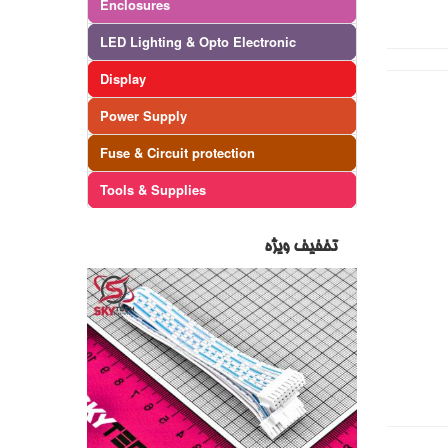
Enclosures
LED Lighting & Opto Electronic
Display
Power Supply
Fuse & Circuit protection
Tools & Supplies
تخفیف ویژه