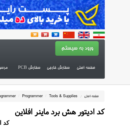
صفحه اصلی
سفارش خارجی
سفارش PCB
مرسو
ogrammer
/
Programmer
/
Tools & Supplies
صفحه اصلی
/
کد اديتور هش برد ماينر افلاين
کد ا