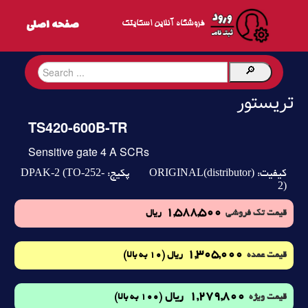
فروشگاه آنلاین اسکایتک
تریستور
TS420-600B-TR
Sensitive gate 4 A SCRs
DPAK-2 (TO-252-
ORIGINAL(distributor)
کیفیت:
پکیج:
2)
1,588,500
قیمت تک فروشی
ریال
1,305,000
(10 به بالا)
قیمت عمده
ریال
1,279,800
ریال
(100 به بالا)
قیمت ویژه