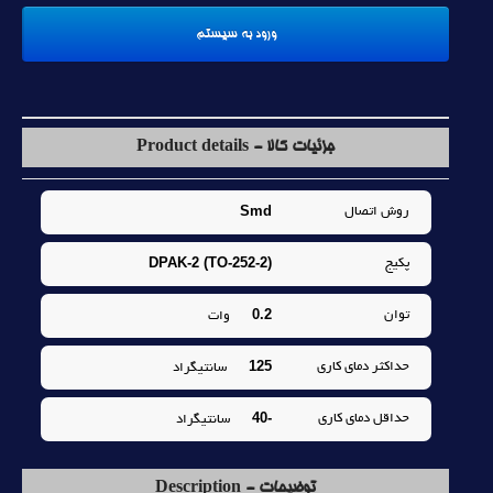
جزئیات کالا - Product details
Smd
روش اتصال
DPAK-2 (TO-252-2)
پکيج
0.2
توان
وات
125
حداکثر دماي کاري
سانتيگراد
-40
حداقل دماي کاري
سانتيگراد
توضیحات - Description