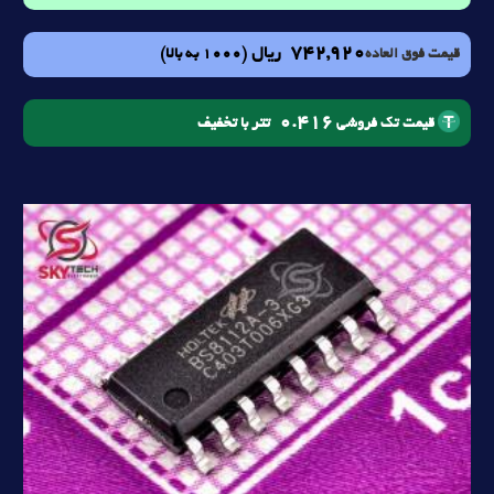
742,920
ریال
(1000 به بالا)
قیمت فوق العاده
0.416
تتر با تخفیف
قیمت تک فروشی