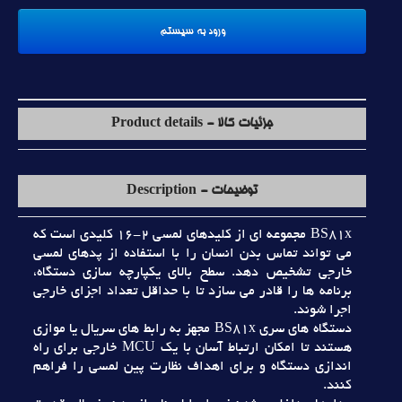
جزئیات کالا - Product details
توضیحات - Description
BS81x مجموعه اي از کليدهاي لمسي 2-16 کليدي است که
مي تواند تماس بدن انسان را با استفاده از پدهاي لمسي
خارجي تشخيص دهد. سطح بالاي يکپارچه سازي دستگاه،
برنامه ها را قادر مي سازد تا با حداقل تعداد اجزاي خارجي
اجرا شوند.
دستگاه هاي سري BS81x مجهز به رابط هاي سريال يا موازي
هستند تا امکان ارتباط آسان با يک MCU خارجي براي راه
اندازي دستگاه و براي اهداف نظارت پين لمسي را فراهم
کنند.