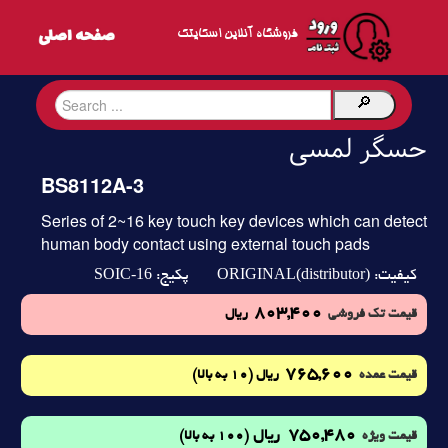
فروشگاه آنلاین اسکایتک
حسگر لمسی
BS8112A-3
Series of 2~16 key touch key devices which can detect
human body contact using external touch pads
SOIC-16
ORIGINAL(distributor)
کیفیت:
پکیج:
803,400
قیمت تک فروشی
ریال
765,600
(10 به بالا)
قیمت عمده
ریال
750,480
ریال
(100 به بالا)
قیمت ویژه