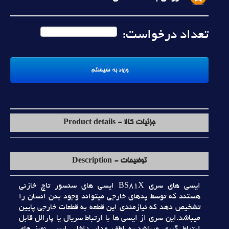
تعداد درخواست:
جزئیات کالا - Product details
توضیحات - Description
ايسي هاي سري BS81X ايسي هاي سنسور تاچ خازني
هستند که توسط پدهاي خارجي ميتواند وجود بدن انسان را
تشخيص دهد که نيازمندي اين قطعه به قطعات خارجي پايين
ميباشد.اين سري از ايسي ها با ارتباط سريال يا پارالل قابل