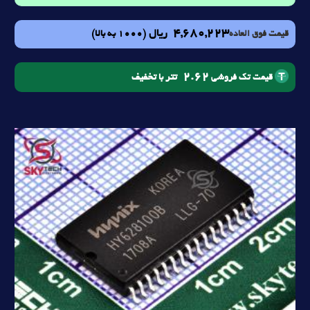
4,680,223
ریال
(1000 به بالا)
قیمت فوق العاده
2.62
تتر با تخفیف
قیمت تک فروشی