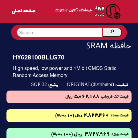
فروشگاه آنلاین اسکایتک
حافظه SRAM
HY628100BLLG70
High speed, low power and 1M bit CMOS Static
Random Access Memory
SOP-32
ORIGINAL(distributor)
کیفیت:
پکیج:
5,062,188
قیمت تک فروشی
ریال
4,823,460
(10 به بالا)
قیمت عمده
ریال
4,727,969
ریال
(100 به بالا)
قیمت ویژه