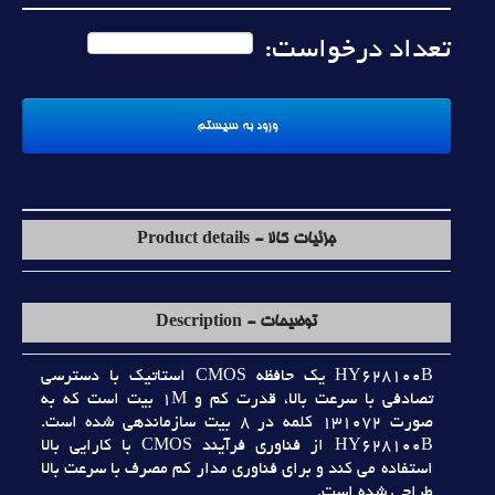
تعداد درخواست:
جزئیات کالا - Product details
توضیحات - Description
HY628100B يک حافظه CMOS استاتيک با دسترسي
تصادفي با سرعت بالا، قدرت کم و 1M بيت است که به
صورت 131072 کلمه در 8 بيت سازماندهي شده است.
HY628100B از فناوري فرآيند CMOS با کارايي بالا
استفاده مي کند و براي فناوري مدار کم مصرف با سرعت بالا
طراحي شده است.