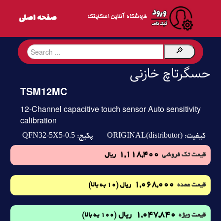
فروشگاه آنلاین اسکایتک
حسگرتاچ خازنی
TSM12MC
12-Channel capacitive touch sensor Auto sensitivity
calibration
QFN32-5X5-0.5
ORIGINAL(distributor)
کیفیت:
پکیج:
1,118,400
قیمت تک فروشی
ریال
1,068,000
(10 به بالا)
قیمت عمده
ریال
1,047,840
ریال
(100 به بالا)
قیمت ویژه