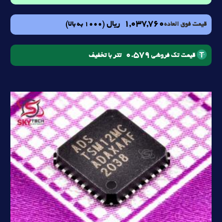
1,037,760
ریال
(1000 به بالا)
قیمت فوق العاده
0.579
تتر با تخفیف
قیمت تک فروشی