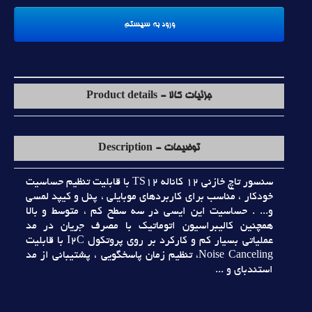
جزئیات کالا - Product details
توضیحات - Description
سنسور تاچ خازني 12 کاناله TS12 با قابليت تنظيم حساسيت
خودکار ، مناسب براي کاربردهاي موبايلي ، پنل و کيپد لمسي
و... . حساسيت اين ايسي در سه سطح کم ، متوسط و بالا
همچنين کاليبراسيون اتوماتيک با مصرف جريان در مد
عملياتي بسيار کم و کارکرد بر روي پروتکول I2C با قابليت
Noise Canceling، تنظيم زمان پاسخگويي ، پشتيباني از مد
استندباي و ...