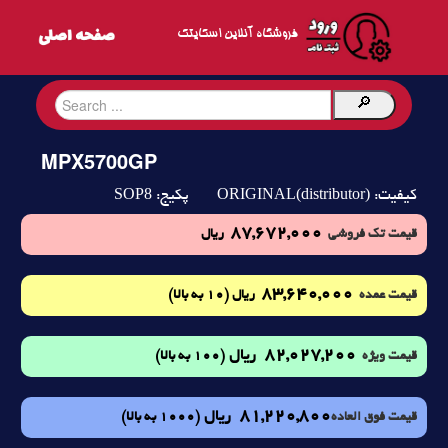
فروشگاه آنلاین اسکایتک
MPX5700GP
SOP8
ORIGINAL(distributor)
کیفیت:
پکیج:
87,672,000
قیمت تک فروشی
ریال
83,640,000
(10 به بالا)
قیمت عمده
ریال
82,027,200
ریال
(100 به بالا)
قیمت ویژه
81,220,800
ریال
(1000 به بالا)
قیمت فوق العاده