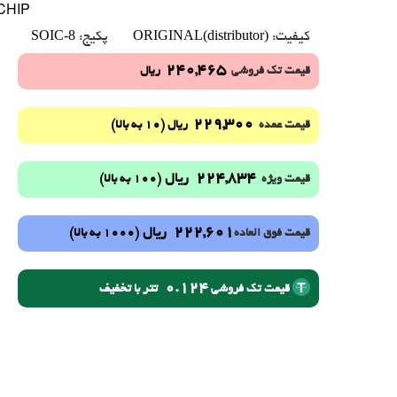
CHIP
SOIC-8
ORIGINAL(distributor)
کیفیت:
پکیج:
240,465
قیمت تک فروشی
ریال
229,300
(10 به بالا)
قیمت عمده
ریال
224,834
ریال
(100 به بالا)
قیمت ویژه
222,601
ریال
(1000 به بالا)
قیمت فوق العاده
0.124
تتر با تخفیف
قیمت تک فروشی