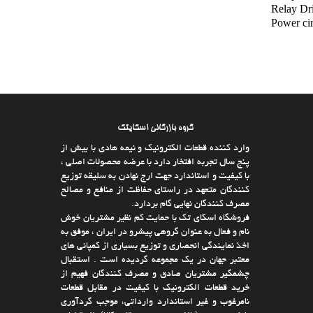
Relay Dri
Power cir
گروه بازرگانی اسکایتک
وارد كننده قطعات الکترونیک و نیمه هادی با بیش از
پنج سال تجربه افتخار دارد با عرضه محصولات اصلی ،
با كیفیت و استاندارد جهت ارج نهادن به سلیقه توزیع
كنندگان متعهد در راستای حفاظت از منافع و مصالح
مصرف كنندگان نهایی گام بردارد.
فروشگاه اسکای تک با حمایت كم نظیر مشتریان خوش
نام و فعال به عنوان گروهی پیشرو در ایران ، موفق به
اخذ نمایندگی انحصاری و توزیع بسیاری از كمپانی های
معتبر جهان در یك مجموعه گردیده است . استقبال
چشمگیر مشتریان صادق و مصرف كنندگان فهیم از
خرید قطعات الکترونیک با كیفیت در مقابل قطعات
نامرغوب و غیر استاندارد وارداتی، موجب گردآوری