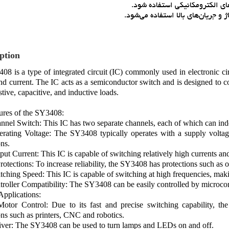
هاي الکترومکانيکي استفاده شود.
ption
8 is a type of integrated circuit (IC) commonly used in electronic circu
nd current. The IC acts as a semiconductor switch and is designed to co
stive, capacitive, and inductive loads.
ures of the SY3408:
nel Switch: This IC has two separate channels, each of which can inde
rating Voltage: The SY3408 typically operates with a supply voltage
ons.
ut Current: This IC is capable of switching relatively high currents and
Protections: To increase reliability, the SY3408 has protections such as o
ching Speed: This IC is capable of switching at high frequencies, making 
roller Compatibility: The SY3408 can be easily controlled by microcontro
pplications:
Motor Control: Due to its fast and precise switching capability, th
ons such as printers, CNC and robotics.
ver: The SY3408 can be used to turn lamps and LEDs on and off.