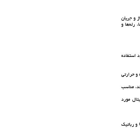
ولتاژ و جريان
 رله‌ها و
دها مورد استفاده
 کوتاه و حرارتي
ند، مناسب
يجيتال مورد
کنترل موتورهاي پله‌اي: به دليل قابليت سوئيچينگ سريع و دقيق، SY3408 براي کنترل موتورهاي پله‌اي در کاربردهايي مانند چاپگرها، CNC و رباتيک