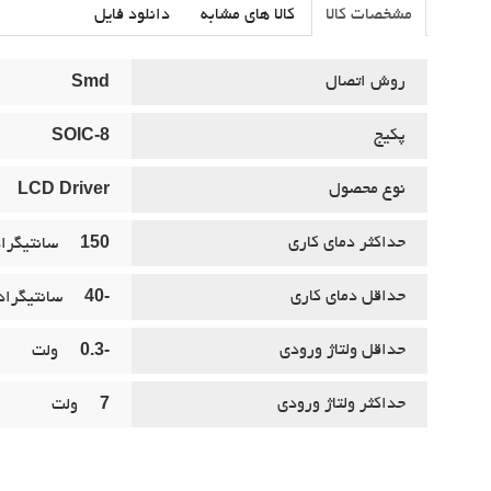
مشخصات کالا
کالا های مشابه
دانلود فایل
Smd
روش اتصال
SOIC-8
پکيج
LCD Driver
نوع محصول
150
حداکثر دماي کاري
سانتيگرا
-40
حداقل دماي کاري
سانتيگراد
-0.3
حداقل ولتاژ ورودي
ولت
7
حداکثر ولتاژ ورودي
ولت