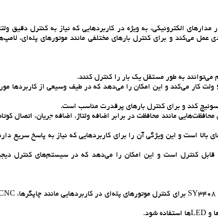
Integrated Cir) است که معمولاً در مدارهاي الکترونيکي، به ويژه در کاربردهايي که نياز به کنترل دقيق 
عمل مي‌کند و براي کنترل بارهاي مختلفي مانند موتورهاي پله‌اي، لامپ‌ها،
 مي‌توانند به طور مستقل يک بار را کنترل کنند.
ولتاژ کاري گسترده: SY3408 معمولاً با ولتاژ تغذيه‌اي از 4.5 تا 60 ولت کار مي‌کند و اين امکان را مي‌دهد که در طيف وسيعي از کاربر
را سوئيچ کند و براي کنترل بارهاي پرقدرت مناسب است.
 داخلي: براي افزايش قابليت اطمينان، SY3408 داراي محافظت‌هايي مانند محافظت در برابر اضافه ولتاژ، اضافه جريان، اتصال
 بالا است و اين ويژگي آن را براي کاربردهايي که نياز به پاسخ سريع دار
به راحتي با ميکروکنترلرها قابل کنترل است و اين امکان را مي‌دهد که در سيستم‌هاي کنترل د