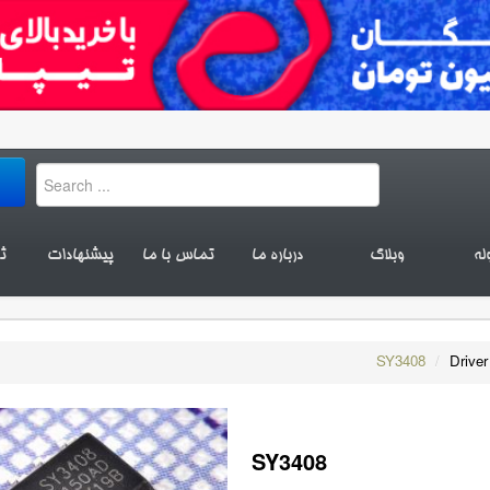
له
وبلاگ
درباره ما
تماس با ما
پیشنهادات
ث
SY3408
/
Driver
SY3408