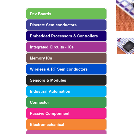
Dev Boards
Discrete Semiconductors
Embedded Processors & Controllers
Integrated Circuits - ICs
Memory ICs
Wireless & RF Semiconductors
Sensors & Modules
Industrial Automation
Connector
Passive Componnent
Electromechanical