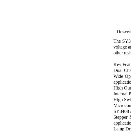
Descri
The SY340
voltage a
other resi
Key Feat
Dual-Chan
Wide Ope
applicati
High Outp
Internal 
High Swit
Microcont
SY3408 A
Stepper 
applicati
Lamp Dri