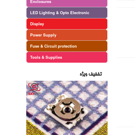
Enclosures
LED Lighting & Opto Electronic
Display
Power Supply
Fuse & Circuit protection
Tools & Supplies
تخفیف ویژه