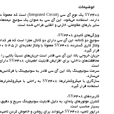
توضیحات
SY3408 يک نوع آي سي (cuit
دارند، استفاده مي‌شود. اين آي سي به عنوان يک سوئيچ نيمه‌هادي 
ساير بارهاي مقاومتي، خازني و القايي طراحي شده است.
ويژگي‌هاي کليدي SY3408:
سوئيچ دو کاناله: اين آي سي داراي دو کانال مجزا است که هر کدام
قرار گيرد.
جريان خروجي بالا: اين آي سي قادر است جريان‌هاي نسبتاً بالايي 
محافظت‌هاي
است.
سرعت سوئيچينگ بالا: اين آي سي قادر به سوئيچينگ با فرکانس‌هاي
مي‌سازد.
سازگاري با ميکروکنترلرها: SY3408 
استفاده قرار گيرد.
کاربردهاي SY3408:
بسيار مناسب است.
درايور لامپ: SY3408 مي‌تواند براي روشن و خاموش کردن لامپ‌ها و LEDها استفاده شود.