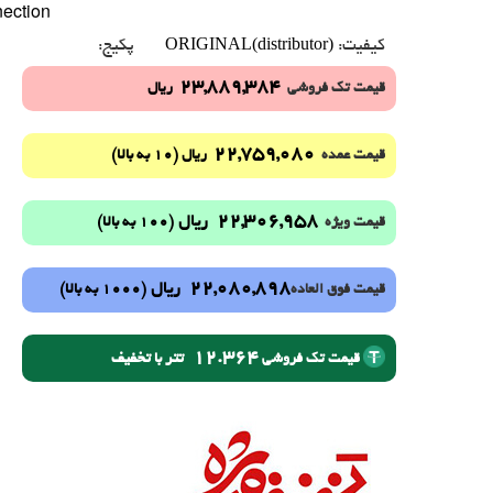
nection
ORIGINAL(distributor)
کیفیت:
پکیج:
23,889,384
قیمت تک فروشی
ریال
22,759,080
(10 به بالا)
قیمت عمده
ریال
22,306,958
ریال
(100 به بالا)
قیمت ویژه
22,080,898
ریال
(1000 به بالا)
قیمت فوق العاده
12.364
تتر با تخفیف
قیمت تک فروشی