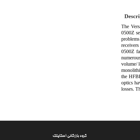
Descri
The Versa
0500Z ser
problems 
receiver
0500Z fa
numerous 
volume/ l
monolithi
the HFBR-
optics ha
losses. T
گروه بازرگانی اسکایتک