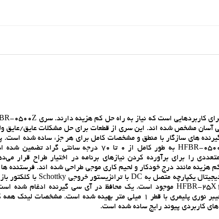
حي آسان مشخص شده اند. اين سري از قطعات براي حل مشکلات عايق/عايق ولت
وسط گيرنده هاي سازگار با منطق و مشخصات کامل براي هر جزء ساده شده است. پ
کليدي نوري و الکتريکي پيوندهاي پيکربندي شده با خانواده HFBR-0500Z به طور کامل از 0 تا 70 درجه سا
متعددي را براي برآورده کردن نيازهاي برنامه در اختيار طراح قرار مي‌د
/کم هزينه مانند درج خودکار و لحيم کاري موجي طراحي شده اند. فرستنده ها
LED 660 نانومتري هستند. گيرنده ها شامل يک گيرنده آي سي ديجيتال يکپارچه متصل 
مقاومت کششي داخلي براي استفاده در گيرنده هاي HFBR-25X1Z/2Z/4Z موجود است. يک محافظ در آي سي گيرنده ادغام
بيشتري نسبت به نويز ايجاد کند. اپتيک داخلي براي استفاده با فيبر نوري پليمري با قطر 1 ميلي متر بهينه شده است. مشخ
 هاي کاربردي پيوند رايج ساده شده است.