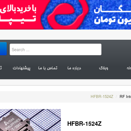
له
وبلاگ
درباره ما
تماس با ما
پیشنهادات
ث
HFBR-1524Z
/
RF Int
HFBR-1524Z