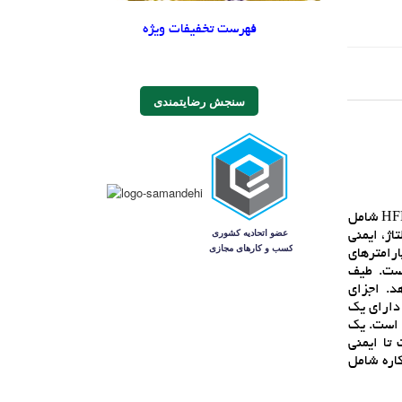
فهرست تخفیفات ویژه
سنجش رضایتمندی
سري Versatile Link يک خانواده کامل از اجزاي پيوند فيبر نوري براي کاربردهايي است که نياز به راه حل کم هزينه دارند. سري HFBR-0500Z شامل
اژ، ايمني
ارامترهاي
نتي گراد تضمين شده است. طيف
هد. اجزاي
 داراي يک
به DC با ترانزيستور خروجي Schottky با کلکتور باز است. يک
 شده است تا ايمني
صات لينک همه کاره شامل