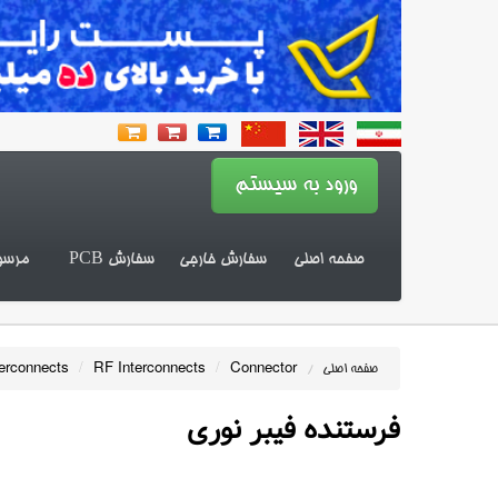
صفحه اصلی
سفارش خارجی
سفارش PCB
مرسو
erconnects
/
RF Interconnects
/
Connector
صفحه اصلی
/
فرستنده فیبر نوری