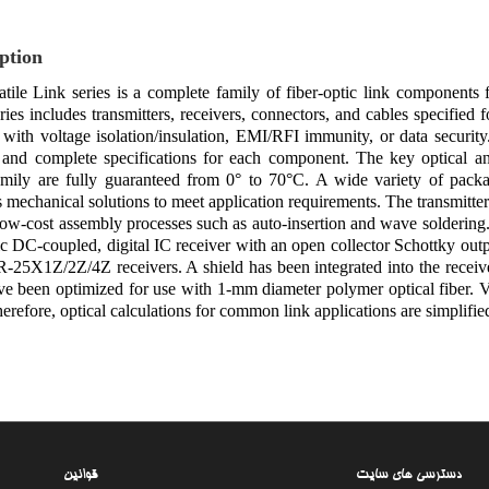
ption
tile Link series is a complete family of fiber-optic link components 
ies includes transmitters, receivers, connectors, and cables specified 
with voltage isolation/insulation, EMI/RFI immunity, or data security.
s and complete specifications for each component. The key optical a
mily are fully guaranteed from 0° to 70°C. A wide variety of packa
mechanical solutions to meet application requirements. The transmitte
ow-cost assembly processes such as auto-insertion and wave soldering
c DC-coupled, digital IC receiver with an open collector Schottky output 
25X1Z/2Z/4Z receivers. A shield has been integrated into the receiver
ve been optimized for use with 1-mm diameter polymer optical fiber. Ver
herefore, optical calculations for common link applications are simplifie
دسترسی های سایت
قوانین