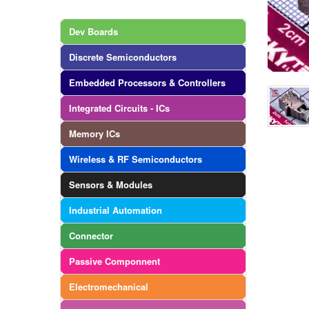
Dev Boards
Discrete Semiconductors
Embedded Processors & Controllers
Integrated Circuits - ICs
Memory ICs
Wireless & RF Semiconductors
Sensors & Modules
Industrial Automation
Connector
Passive Componnent
Electromechanical