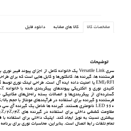
مشخصات کالا
کالا های مشابه
دانلود فایل
توضیحات
فرستنده ها، گيرنده ها، کانکتورها و کابل هايي است که براي طرا
EMI/RFI يا امنيت داده ايده آل است. طراحي لينک نوري ت
گسترده‌اي از پيکربندي‌ها و اتصالات بسته راه‌حل‌هاي مکانيکي 
فرستنده و گيرنده براي استفاده در فرآيندهاي مونتاژ با حجم بالا
تمام تلفات رابط اتصال است. بنابراين، محاسبات نوري براي برنامه