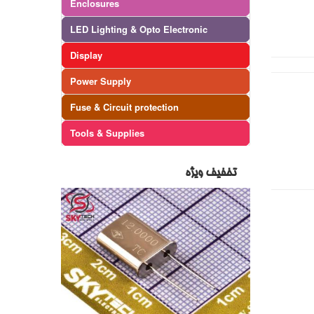
Enclosures
LED Lighting & Opto Electronic
Display
Power Supply
Fuse & Circuit protection
Tools & Supplies
تخفیف ویژه