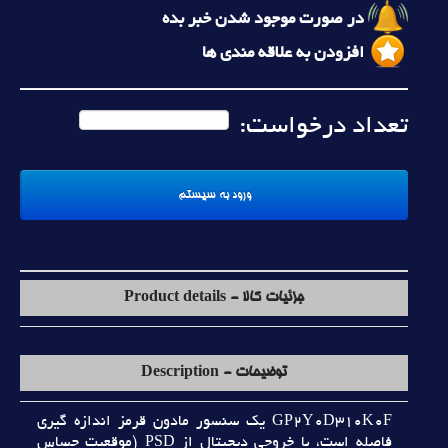
در صورت موجود شدن خبر بده
افزودن به علاقه مندی ها
تعداد درخواست:
جزئیات کالا - Product details
توضیحات - Description
GP2Y0D310K0F يک سنسور مادون قرمز اندازه گيري
فاصله است، با خروجي ديجيتال از PSD (موقعيت حساس