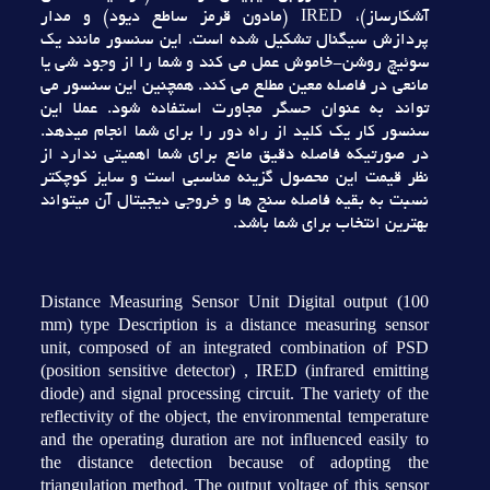
آشکارساز)، IRED (مادون قرمز ساطع ديود) و مدار
پردازش سيگنال تشکيل شده است. اين سنسور مانند يک
سوئيچ روشن-خاموش عمل مي کند و شما را از وجود شي يا
مانعي در فاصله معين مطلع مي کند. همچنين اين سنسور مي
تواند به عنوان حسگر مجاورت استفاده شود. عملا اين
سنسور کار يک کليد از راه دور را براي شما انجام ميدهد.
در صورتيکه فاصله دقيق مانع براي شما اهميتي ندارد از
نظر قيمت اين محصول گزينه مناسبي است و سايز کوچکتر
نسبت به بقيه فاصله سنج ها و خروجي ديجيتال آن ميتواند
بهترين انتخاب براي شما باشد.
Distance Measuring Sensor Unit Digital output (100
mm) type Description is a distance measuring sensor
unit, composed of an integrated combination of PSD
(position sensitive detector) , IRED (infrared emitting
diode) and signal processing circuit. The variety of the
reflectivity of the object, the environmental temperature
and the operating duration are not influenced easily to
the distance detection because of adopting the
triangulation method. The output voltage of this sensor