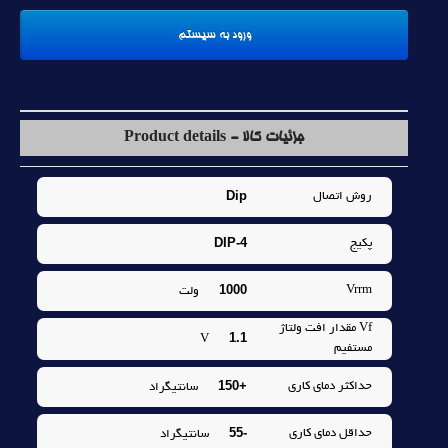
جزئیات کالا - Product details
Dip
روش اتصال
DIP-4
پکيج
1000
Vrrm
ولت
Vf مقدار افت ولتاژ
1.1
V
مستفيم
+150
حداکثر دماي کاري
سانتيگراد
-55
حداقل دماي کاري
سانتيگراد