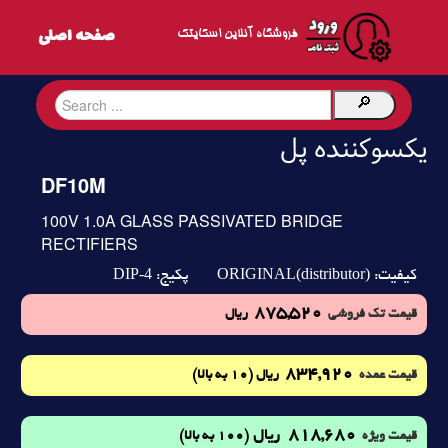
فروشگاه آنلاین اسکایتک
یکسوکننده پل
DF10M
100V 1.0A GLASS PASSIVATED BRIDGE
RECTIFIERS
DIP-4
ORIGINAL(distributor)
کیفیت:
پکیج:
875,520
قیمت تک فروشی
ریال
834,920
(10 به بالا)
قیمت عمده
ریال
818,680
ریال
(100 به بالا)
قیمت ویژه