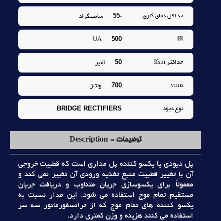
-55
حداقل دماي کاري
سانتيگراد
500
IR
UA
50
حداکثر Ifsm
آمپر
700
vrms
ولتاژ
BRIDGE RECTIFIERS
نوع ديود
توضیحات - Description
پل ديودي يا يکسو کننده پل مداري است که قطبيت خروجي
آن با تغيير قطبيت منبع تغذيه ورودي آن تغيير نمي کند و
معمولاً براي يکسوسازي جريان متناوب و دريافت جريان
مستقيم تمام موج استفاده مي شود. اين مدار نسبت به
يکسو کننده هاي تمام موج که از ترانسفورماتور سه سر
استفاده مي کنند هزينه و وزن کمتري دارد.