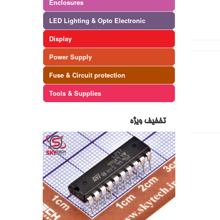
Enclosures
LED Lighting & Opto Electronic
Display
Power Supply
Fuse & Circuit protection
Tools & Supplies
تخفیف ویژه