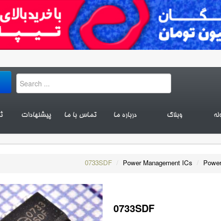
له
وبلاگ
درباره ما
تماس با ما
پیشنهادات
ث
0733SDF
/
Power Management ICs
/
Power
0733SDF