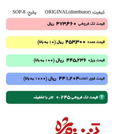
SOP-8
ORIGINAL(distributor)
کیفیت:
پکیج:
473,460
قیمت تک فروشی
ریال
453,300
(10 به بالا)
قیمت عمده
ریال
445,236
ریال
(100 به بالا)
قیمت ویژه
441,204
ریال
(1000 به بالا)
قیمت فوق العاده
0.245
تتر با تخفیف
قیمت تک فروشی