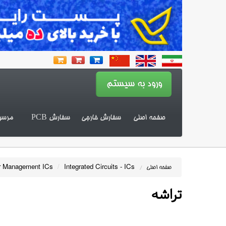
صفحه اصلی
سفارش خارجی
سفارش PCB
مرسو
 Management ICs
/
Integrated Circuits - ICs
صفحه اصلی
/
تراشه