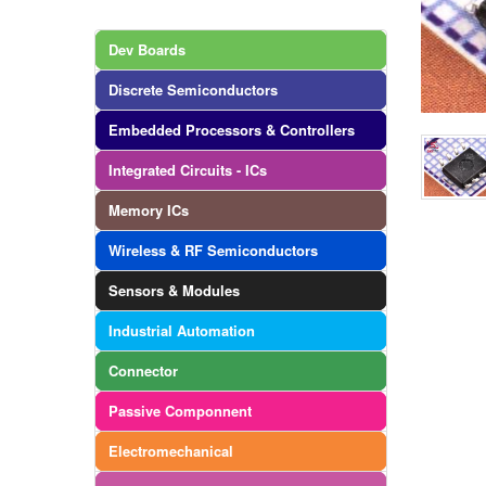
Dev Boards
Discrete Semiconductors
Embedded Processors & Controllers
Integrated Circuits - ICs
Memory ICs
Wireless & RF Semiconductors
Sensors & Modules
Industrial Automation
Connector
Passive Componnent
Electromechanical