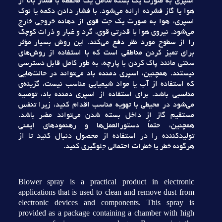
اسپري به صورت يک بسته شامل يک محفظه با فشار بالا از
هوا يا گاز فشرده ارائه مي‌شود. با فشار دادن دکمه يا نوک
اسپري، هوا به صورت يک جت قوي از دهانه خروجي خارج
مي‌شود. نيروي هوا با قدرتي قوي، گرد و غبار و ذرات کوچک
را از سطوح مورد نظر دفع مي‌کند. اين روش بسيار مؤثر
براي تميز کردن مناطقي است که با استفاده از روش‌هاي
سنتي مانند پاک کردن با پارچه، به طور کامل قابل دسترسي
نيستند. همچنين، اسپري دمنده باد مي‌تواند در حالت‌هايي
که استفاده از آب يا مواد شيميايي مناسب نيست، گزينه‌ي
مناسبي باشد. براي استفاده از اسپري دمنده باد، توصيه
مي‌شود در محيطي با تهويه مناسب اقدام کنيد، زيرا تنفس
مستقيم گاز از داخل بسته شدن مي‌تواند مضر باشد.
همچنين، حتماً دستورالعمل‌ها و رهنمودهاي ايمني
توليدکننده را در استفاده از محصول دنبال کنيد تا از
هرگونه خطر يا خطرات احتمالي جلوگيري کنيد.
Blower spray is a practical product in electronic
applications that is used to clean and remove dust from
electronic devices and components. This spray is
provided as a package containing a chamber with high