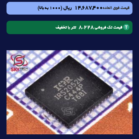
14,687,400
ریال
(1000 به بالا)
قیمت فوق العاده
8.228
تتر با تخفیف
قیمت تک فروشی