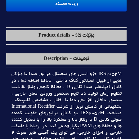
جزئیات کالا - Product details
توضیحات - Description
IRS2052M جزو ايسي هاي ديجيتال درايور صدا با ويژگي
هايي از قبيل اسيلاتور کلاک داخلي ، محافظ اضافه دما ، دو
کانال امپليفاير صدا کلاس D ، محافظ کاهش ولتاژ ،قابليت
تنظيم زمان توليد دد تايم ،سنسور ورودي دماي خارجي ،
سنسور داخلي افزايش دما با اخظار ، تشخيص کليپينگ ،
پشتيباني از کاهش نويز از شرکت International Rectifier
ميباشد. IRS2052M دو کانال درايورهاي تقويت کننده
صوتي کلاس D با ولتاژ بالا و عملکرد بالا را با تعديل کننده
ها و محافظ هاي PWM يکپارچه مي کند. در ارتباط با ماسفت
خارجي و اجزاي خارجي، مي توان يک آمپلي فاير صوت 2