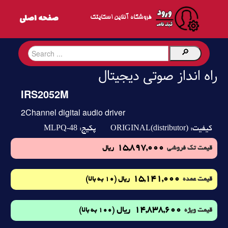
فروشگاه آنلاین اسکایتک
راه انداز صوتی دیجیتال
IRS2052M
2Channel digital audio driver
MLPQ-48
ORIGINAL(distributor)
کیفیت:
پکیج:
15,897,000
قیمت تک فروشی
ریال
15,141,000
(10 به بالا)
قیمت عمده
ریال
14,838,600
ریال
(100 به بالا)
قیمت ویژه