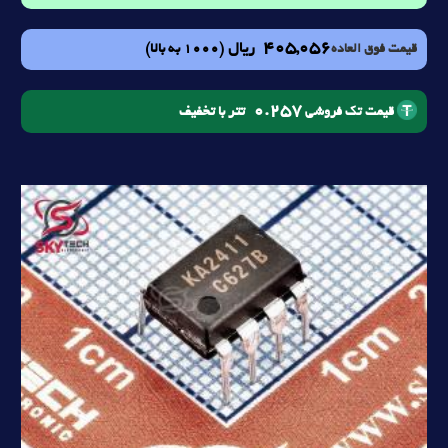
405,056
ریال
(1000 به بالا)
قیمت فوق العاده
0.257
تتر با تخفیف
قیمت تک فروشی