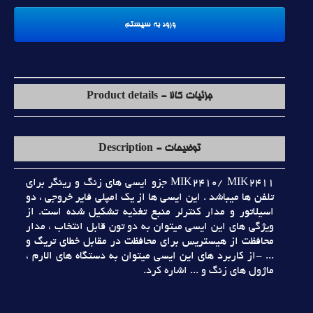
جزئیات کالا - Product details
توضیحات - Description
MIK2410/ MIK2411 جزو ايسي هاي زنگ و رينگر براي
تلفن ها ميباشد . اين ايسي ها از يک امپلي فاير خروجي ، دو
اسيلاتور و مدار کنترلر منبع تغذيه تشکيل شده است. از
ويژگي هاي اين ايسي ميتوان به دو تون قابل انتخاب ، مدار
محافظت از هيستريس براي محافظت در مقابل خطاي تريگ و
... -از کاربرد هاي اين ايسي ميتوان به دستگاه هاي الارم ،
ماژول هاي زنگ و ... اشاره کرد.