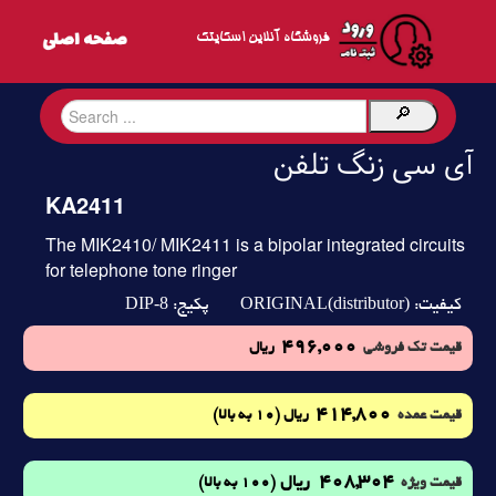
فروشگاه آنلاین اسکایتک
آی سی زنگ تلفن
KA2411
The MIK2410/ MIK2411 is a bipolar integrated circuits
for telephone tone ringer
DIP-8
ORIGINAL(distributor)
کیفیت:
پکیج:
496,000
قیمت تک فروشی
ریال
414,800
(10 به بالا)
قیمت عمده
ریال
408,304
ریال
(100 به بالا)
قیمت ویژه