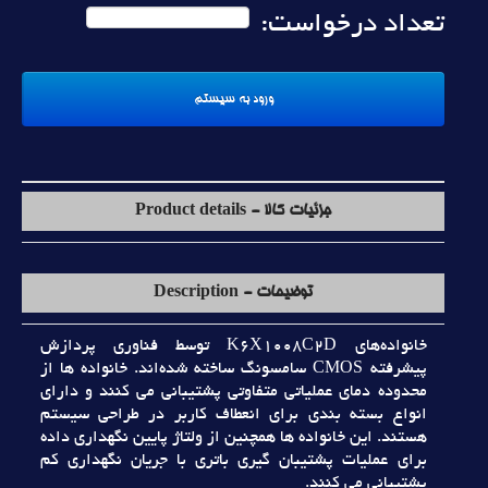
تعداد درخواست:
جزئیات کالا - Product details
توضیحات - Description
خانواده‌هاي K6X1008C2D توسط فناوري پردازش
پيشرفته CMOS سامسونگ ساخته شده‌اند. خانواده ها از
محدوده دماي عملياتي متفاوتي پشتيباني مي کنند و داراي
انواع بسته بندي براي انعطاف کاربر در طراحي سيستم
هستند. اين خانواده ها همچنين از ولتاژ پايين نگهداري داده
براي عمليات پشتيبان گيري باتري با جريان نگهداري کم
پشتيباني مي کنند.