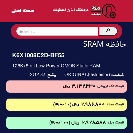
فروشگاه آنلاین اسکایتک
حافظه SRAM
K6X1008C2D-BF55
128Kx8 bit Low Power CMOS Static RAM
SOP-32
ORIGINAL(distributor)
کیفیت:
پکیج:
3,132,330
قیمت تک فروشی
ریال
2,986,800
(10 به بالا)
قیمت عمده
ریال
2,928,588
ریال
(100 به بالا)
قیمت ویژه