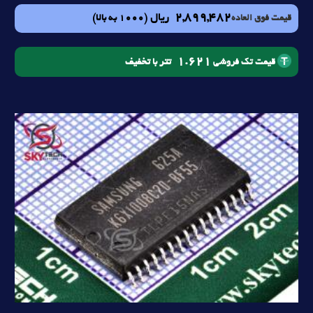
2,899,482
ریال
(1000 به بالا)
قیمت فوق العاده
1.621
تتر با تخفیف
قیمت تک فروشی