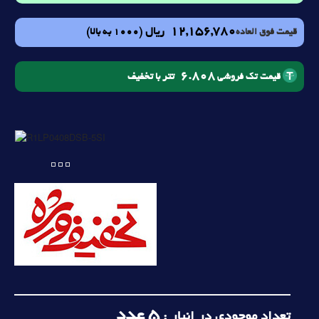
12,156,780
ریال
(1000 به بالا)
قیمت فوق العاده
6.808
تتر با تخفیف
قیمت تک فروشی
5
عدد
تعداد موجودی در انبار :