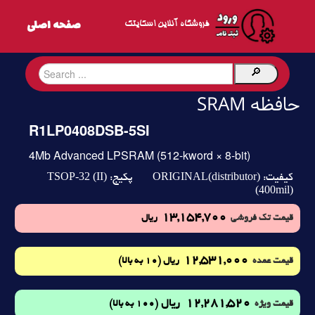
فروشگاه آنلاین اسکایتک
حافظه SRAM
R1LP0408DSB-5SI
4Mb Advanced LPSRAM (512-kword × 8-bit)
TSOP-32 (II)
ORIGINAL(distributor)
کیفیت:
پکیج:
(400mil)
13,154,700
قیمت تک فروشی
ریال
12,531,000
(10 به بالا)
قیمت عمده
ریال
12,281,520
ریال
(100 به بالا)
قیمت ویژه