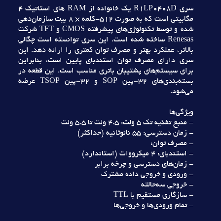
سري R1LP0408D يک خانواده از RAM هاي استاتيک 4
مگابيتي است که به صورت 512-کلمه × 8 بيت سازمان‌دهي
شده و توسط تکنولوژي‌هاي پيشرفته CMOS و TFT شرکت
Renesas ساخته شده است. اين سري توانسته است چگالي
بالاتر، عملکرد بهتر و مصرف توان کمتري را ارائه دهد. اين
سري داراي مصرف توان استندباي پايين است، بنابراين
براي سيستم‌هاي پشتيبان باتري مناسب است. اين قطعه در
بسته‌بندي‌هاي 32-پين SOP و 32-پين TSOP عرضه
مي‌شود.
ويژگي‌ها
- منبع تغذيه تک 5 ولت: 4.5 ولت تا 5.5 ولت
- زمان دسترسي: 55 نانوثانيه (حداکثر)
- مصرف توان:
- استندباي: 4 ميکرووات (استاندارد)
- زمان‌هاي دسترسي و چرخه برابر
- ورودي و خروجي داده مشترک
- خروجي سه‌حالته
- سازگاري مستقيم با TTL
- تمام ورودي‌ها و خروجي‌ها